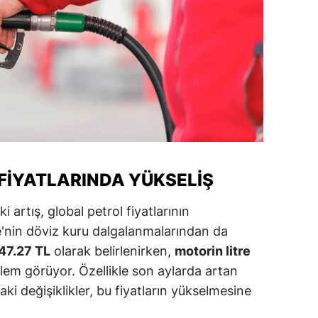
alatya
anisa
ahramanmaraş
ardin
uğla
uş
FIYATLARINDA YÜKSELIŞ
evşehir
i artış, global petrol fiyatlarının
iğde
e'nin döviz kuru dalgalanmalarından da
47.27 TL
olarak belirlenirken,
motorin litre
rdu
şlem görüyor. Özellikle son aylarda artan
ize
aki değişiklikler, bu fiyatların yükselmesine
akarya