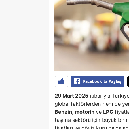
B
B
Bi
B
B
B
Ç
Facebook'ta Paylaş
Ç
29 Mart 2025
itibarıyla Türkiy
Ç
global faktörlerden hem de ye
Benzin
,
motorin
ve
LPG
fiyatl
D
taşıma sektörü için büyük bir m
D
fiyatları ve döviz kuru dalgalan