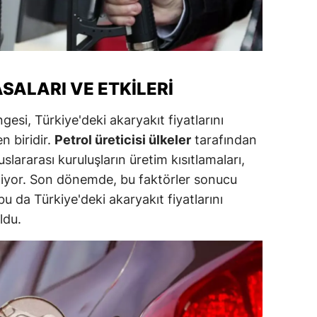
alova
arabük
SALARI VE ETKILERI
lis
smaniye
esi, Türkiye'deki akaryakıt fiyatlarını
n biridir.
Petrol üreticisi ülkeler
tarafından
üzce
uslararası kuruluşların üretim kısıtlamaları,
abiliyor. Son dönemde, bu faktörler sonucu
 bu da Türkiye'deki akaryakıt fiyatlarını
ldu.