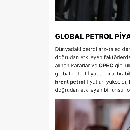
Y
K
GLOBAL PETROL PIYA
Ki
O
Dünyadaki petrol arz-talep deng
doğrudan etkileyen faktörlerde
D
alınan kararlar ve
OPEC
gibi ul
global petrol fiyatlarını artır
brent petrol
fiyatları yükseldi,
doğrudan etkileyen bir unsur o