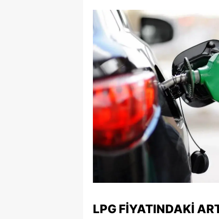
S
Si
S
S
T
T
T
T
Ş
U
LPG FIYATINDAKI AR
V