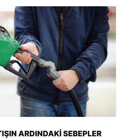
amsun
irt
inop
ivas
ekirdağ
okat
rabzon
unceli
anlıurfa
şak
TIŞIN ARDINDAKI SEBEPLER
an