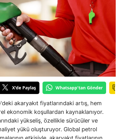
ilecik
ingöl
tlis
olu
urdur
ursa
anakkale
X'de Paylaş
Whatsapp'tan Gönder
ankırı
e'deki akaryakıt fiyatlarındaki artış, hem
orum
rel ekonomik koşullardan kaynaklanıyor.
arındaki yükseliş, özellikle sürücüler ve
enizli
aliyet yükü oluşturuyor. Global petrol
iyarbakır
malarının etkisiyle, akaryakıt fiyatlarının