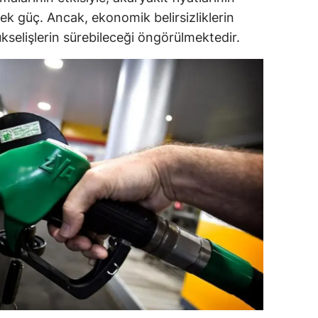
ek güç. Ancak, ekonomik belirsizliklerin
dirne
kselişlerin sürebileceği öngörülmektedir.
lazığ
rzincan
rzurum
skişehir
aziantep
iresun
ümüşhane
akkari
atay
sparta