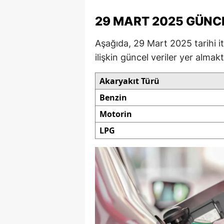
M
29 MART 2025 GÜNC
İ
Aşağıda, 29 Mart 2025 tarihi iti
İ
ilişkin güncel veriler yer almakt
K
Akaryakıt Türü
K
Benzin
Motorin
K
LPG
Kı
K
K
K
K