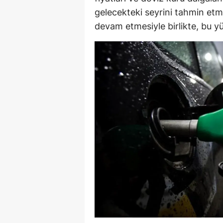
gelecekteki seyrini tahmin etm
E
devam etmesiyle birlikte, bu yü
E
E
E
E
G
G
G
H
H
I