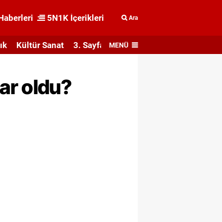
Haberleri
5N1K İçerikleri
Ara
ık
Kültür Sanat
3. Sayfa
MENÜ
ar oldu?