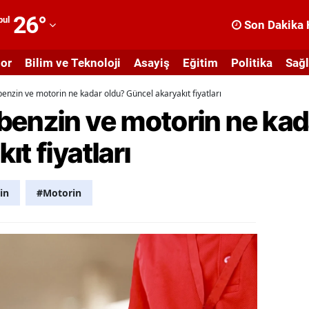
26
°
bul
Son Dakika 
dana
or
Bilim ve Teknoloji
Asayiş
Eğitim
Politika
Sağl
dıyaman
enzin ve motorin ne kadar oldu? Güncel akaryakıt fiyatları
fyonkarahisar
benzin ve motorin ne kad
ğrı
t fiyatları
masya
nkara
in
#Motorin
ntalya
rtvin
ydın
alıkesir