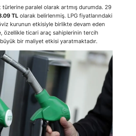
t türlerine paralel olarak artmış durumda. 29
ozgat
8.09 TL
olarak belirlenmiş. LPG fiyatlarındaki
onguldak
döviz kurunun etkisiyle birlikte devam eden
, özellikle ticari araç sahiplerinin tercih
ksaray
, büyük bir maliyet etkisi yaratmaktadır.
ayburt
araman
ırıkkale
atman
ırnak
artın
rdahan
ğdır