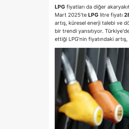
LPG
fiyatları da diğer akaryakı
Y
Mart 2025'te
LPG
litre fiyatı
2
Z
artış, küresel enerji talebi ve 
bir trendi yansıtıyor. Türkiye'de
A
ettiği LPG'nin fiyatındaki artış
B
K
K
B
Ş
B
A
I