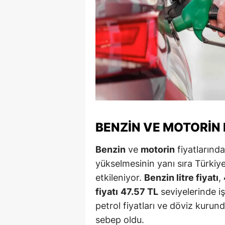
M
M
K
M
M
M
BENZIN VE MOTORIN 
N
Benzin
ve
motorin
fiyatlarındak
N
yükselmesinin yanı sıra Türkiy
etkileniyor.
Benzin litre fiyatı
,
O
fiyatı
47.57 TL
seviyelerinde i
R
petrol fiyatları ve döviz kurund
sebep oldu.
S