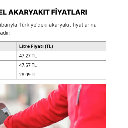
ersin
EL AKARYAKIT FIYATLARI
stanbul
barıyla Türkiye'deki akaryakıt fiyatlarına
zmir
adır:
ars
Litre Fiyatı (TL)
astamonu
47.27 TL
47.57 TL
ayseri
28.09 TL
rklareli
ırşehir
ocaeli
onya
ütahya