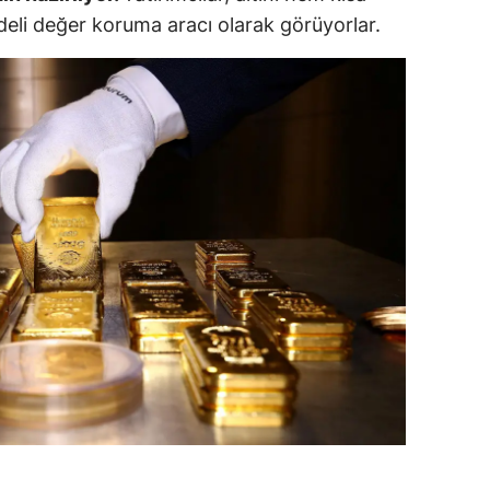
eli değer koruma aracı olarak görüyorlar.
ozgat
onguldak
ksaray
ayburt
araman
ırıkkale
atman
ırnak
artın
rdahan
ğdır