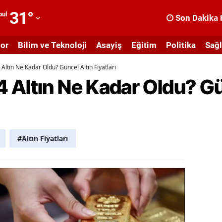
31
°
bul
Son Dakika 
dana
or
Bilim ve Teknoloji
Asayiş
Eğitim
Politika
Sağl
dıyaman
Altın Ne Kadar Oldu? Güncel Altın Fiyatları
fyonkarahisar
 Altın Ne Kadar Oldu? Gü
ğrı
masya
nkara
#Altın Fiyatları
ntalya
rtvin
ydın
alıkesir