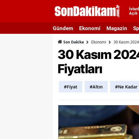
İstan
Açık
A
Gündem
Ekonomi
Magazin
Sp
A
Ekonomi
30 Kasım 2024 
Son Dakika
A
30 Kasım 2024
A
Fiyatları
A
A
#Fiyat
#Altın
#Ne Kadar
A
A
A
B