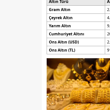
Altın Türü
A
M
Gram Altın
2
İ
Çeyrek Altın
4
Yarım Altın
9
İ
Cumhuriyet Altını
2
K
Ons Altın (USD)
2
K
Ons Altın (TL)
9
K
Kı
K
K
K
K