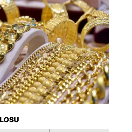
dirne
lazığ
rzincan
rzurum
skişehir
aziantep
iresun
ümüşhane
akkari
atay
BLOSU
sparta