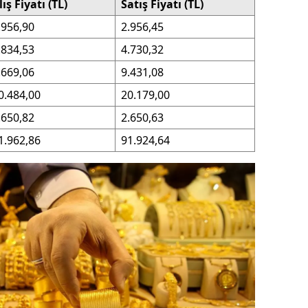
lış Fiyatı (TL)
Satış Fiyatı (TL)
ersin
.956,90
2.956,45
stanbul
.834,53
4.730,32
.669,06
9.431,08
zmir
0.484,00
20.179,00
ars
.650,82
2.650,63
astamonu
1.962,86
91.924,64
ayseri
rklareli
ırşehir
ocaeli
onya
ütahya