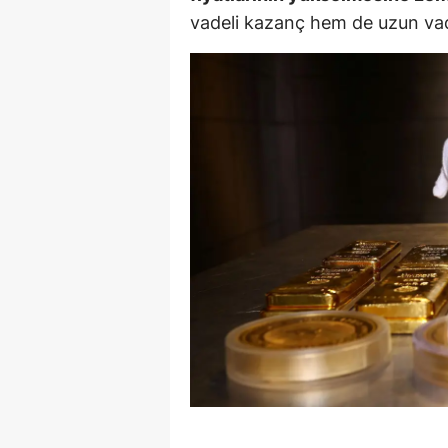
vadeli kazanç hem de uzun vad
Y
Z
A
B
K
K
B
Ş
B
A
I