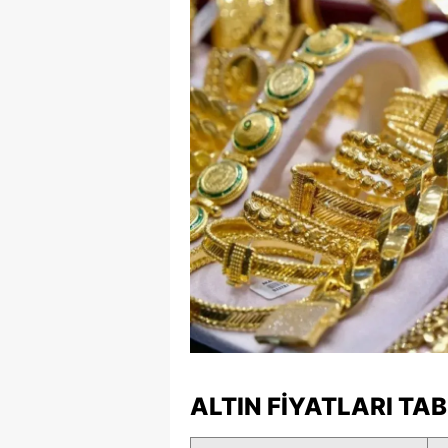
E
E
E
E
E
G
G
G
H
H
ALTIN FIYATLARI TA
I