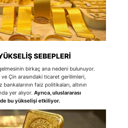
alatya
anisa
ahramanmaraş
ardin
 YÜKSELIŞ SEBEPLERI
uğla
uş
e gelmesinin birkaç ana nedeni bulunuyor.
ve Çin arasındaki ticaret gerilimleri,
evşehir
bankalarının faiz politikaları, altının
iğde
nda yer alıyor.
Ayrıca, uluslararası
de bu yükselişi etkiliyor.
rdu
ize
akarya