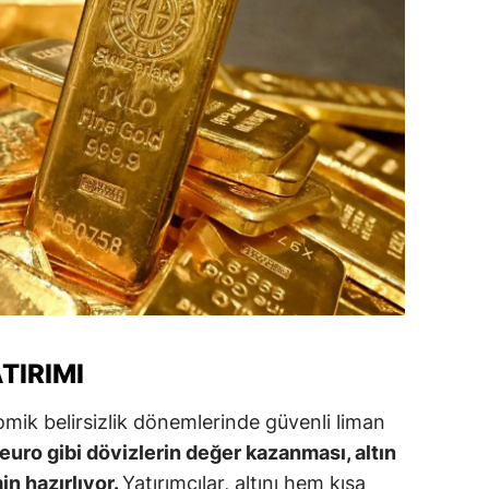
amsun
irt
inop
ivas
ekirdağ
okat
rabzon
unceli
TIRIMI
anlıurfa
nomik belirsizlik dönemlerinde güvenli liman
şak
euro gibi dövizlerin değer kazanması, altın
in hazırlıyor.
Yatırımcılar, altını hem kısa
an