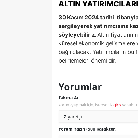
ALTIN YATIRIMCILAR
Y
30 Kasım 2024 tarihi itibarıyla
K
sergileyerek yatırımcısına k
söyleyebiliriz.
Altın fiyatların
Ki
küresel ekonomik gelişmelere v
O
bağlı olacak. Yatırımcıların bu
belirlemeleri önemlidir.
D
Yorumlar
Takma Ad
Yorum yapmak için, isterseniz
giriş
yapabili
Yorum Yazın (500 Karakter)