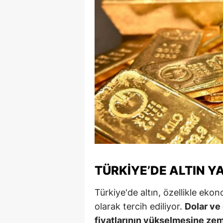
S
Si
S
S
T
T
T
T
TÜRKIYE’DE ALTIN YA
Ş
Türkiye'de altın, özellikle eko
U
olarak tercih ediliyor.
Dolar ve 
fiyatlarının yükselmesine zem
V