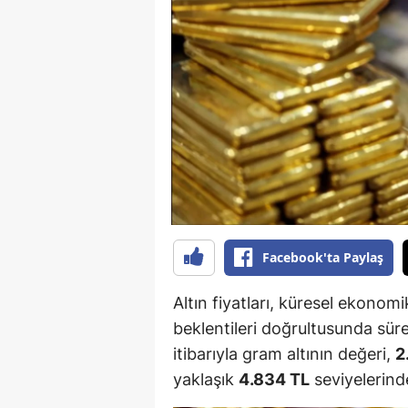
B
B
Bi
B
B
B
Ç
Facebook'ta Paylaş
Ç
Altın fiyatları, küresel ekonomi
Ç
beklentileri doğrultusunda sür
itibarıyla gram altının değeri,
2
D
yaklaşık
4.834 TL
seviyelerind
D