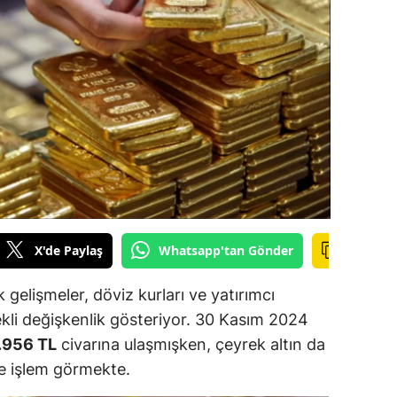
ilecik
ingöl
tlis
olu
urdur
ursa
anakkale
X'de Paylaş
Whatsapp'tan Gönder
ankırı
k gelişmeler, döviz kurları ve yatırımcı
orum
ekli değişkenlik gösteriyor. 30 Kasım 2024
.956 TL
civarına ulaşmışken, çeyrek altın da
enizli
e işlem görmekte.
iyarbakır