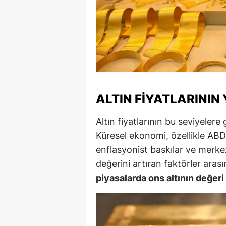
M
M
K
M
ALTIN FIYATLARININ
M
M
Altın fiyatlarının bu seviyeler
Küresel ekonomi, özellikle ABD 
N
enflasyonist baskılar ve merkez 
N
değerini artıran faktörler arası
piyasalarda ons altının değeri 
O
R
S