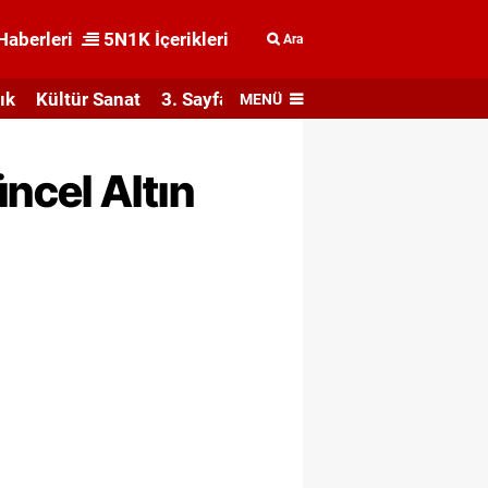
Haberleri
5N1K İçerikleri
Ara
ık
Kültür Sanat
3. Sayfa
MENÜ
ncel Altın