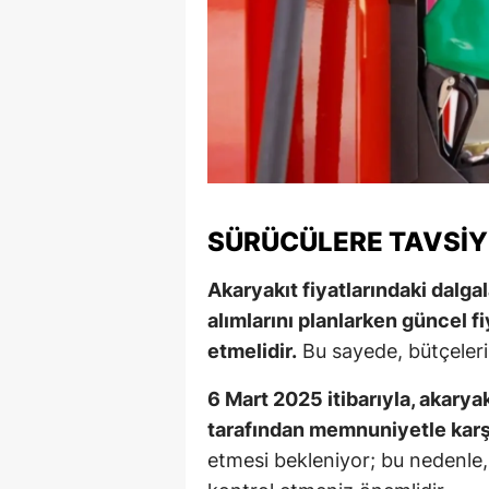
Y
Z
A
B
K
SÜRÜCÜLERE TAVSIY
K
Akaryakıt fiyatlarındaki dalga
B
alımlarını planlarken güncel fi
etmelidir.
Bu sayede, bütçelerin
Ş
B
6 Mart 2025 itibarıyla, akarya
tarafından memnuniyetle karş
A
etmesi bekleniyor; bu nedenle, y
I