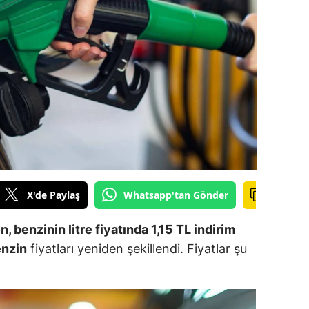
ilecik
ingöl
tlis
olu
urdur
ursa
anakkale
X'de Paylaş
Whatsapp'tan Gönder
ankırı
, benzinin litre fiyatında 1,15 TL indirim
orum
nzin
fiyatları yeniden şekillendi. Fiyatlar şu
enizli
iyarbakır