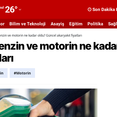
26
°
bul
Son Dakika 
dana
or
Bilim ve Teknoloji
Asayiş
Eğitim
Politika
Sağl
dıyaman
nzin ve motorin ne kadar oldu? Güncel akaryakıt fiyatları
fyonkarahisar
enzin ve motorin ne kada
ğrı
ları
masya
nkara
in
#Motorin
ntalya
rtvin
ydın
alıkesir