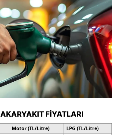
dirne
lazığ
rzincan
rzurum
skişehir
aziantep
iresun
ümüşhane
akkari
 AKARYAKIT FIYATLARI
atay
Motor (TL/Litre)
LPG (TL/Litre)
sparta