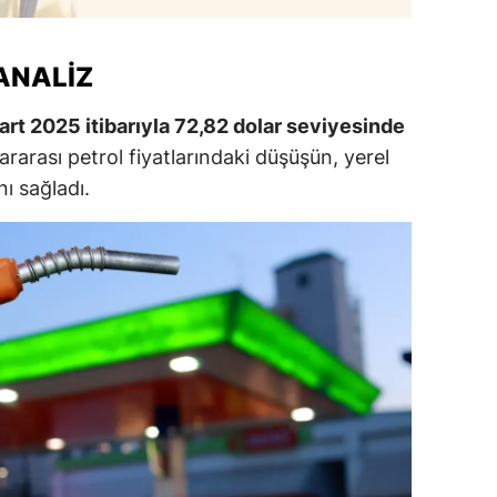
alatya
 ANALIZ
anisa
ahramanmaraş
Mart 2025 itibarıyla 72,82 dolar seviyesinde
rarası petrol fiyatlarındaki düşüşün, yerel
ardin
nı sağladı.
uğla
uş
evşehir
iğde
rdu
ize
akarya