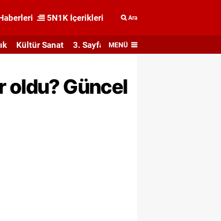
Haberleri
5N1K İçerikleri
Ara
ık
Kültür Sanat
3. Sayfa
MENÜ
r oldu? Güncel