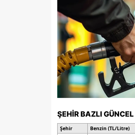
E
E
E
E
E
G
G
G
H
ŞEHIR BAZLI GÜNCEL
H
Şehir
Benzin (TL/Litre)
I