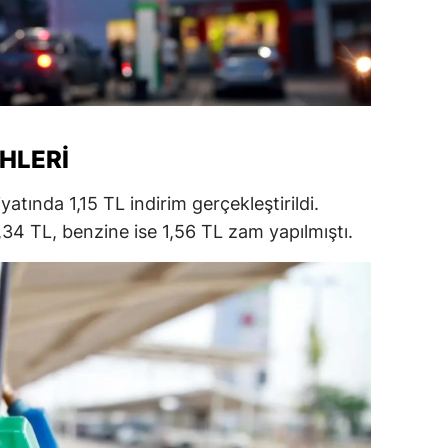
amsun
irt
inop
IHLERI
ivas
ekirdağ
iyatında 1,15 TL indirim gerçekleştirildi.
34 TL, benzine ise 1,56 TL zam yapılmıştı.
okat
rabzon
unceli
anlıurfa
şak
an