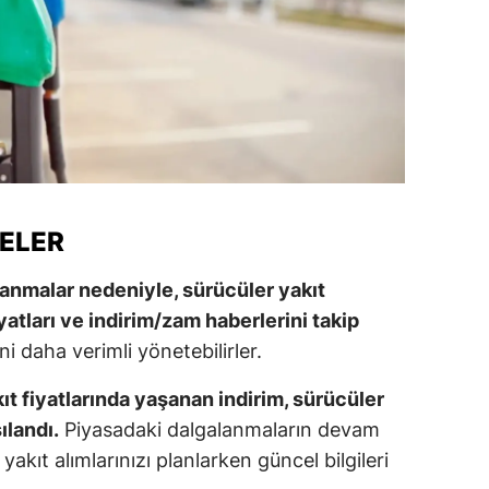
ozgat
onguldak
ksaray
ayburt
araman
ELER
ırıkkale
lanmalar nedeniyle, sürücüler yakıt
atman
yatları ve indirim/zam haberlerini takip
i daha verimli yönetebilirler.
ırnak
artın
kıt fiyatlarında yaşanan indirim, sürücüler
ılandı.
Piyasadaki dalgalanmaların devam
rdahan
akıt alımlarınızı planlarken güncel bilgileri
ğdır