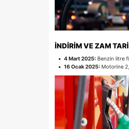
S
Si
S
İNDIRIM VE ZAM TAR
S
T
4 Mart 2025:
Benzin litre f
16 Ocak 2025:
Motorine 2,
T
T
T
Ş
U
V