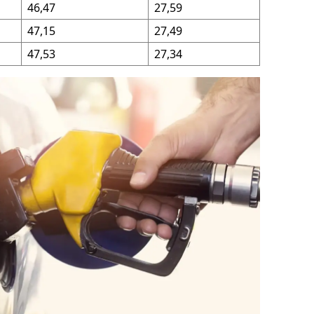
46,47
27,59
ersin
47,15
27,49
stanbul
47,53
27,34
zmir
ars
astamonu
ayseri
rklareli
ırşehir
ocaeli
onya
ütahya