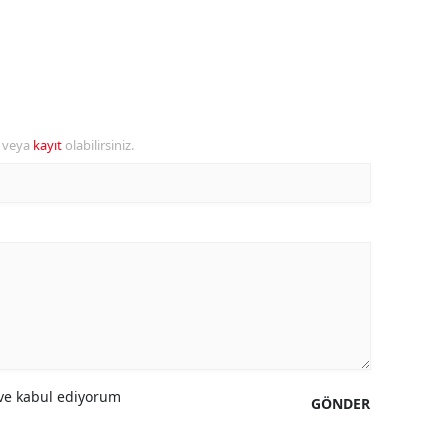
alova
arabük
lis
r veya
kayıt
olabilirsiniz.
smaniye
üzce
e kabul ediyorum
GÖNDER