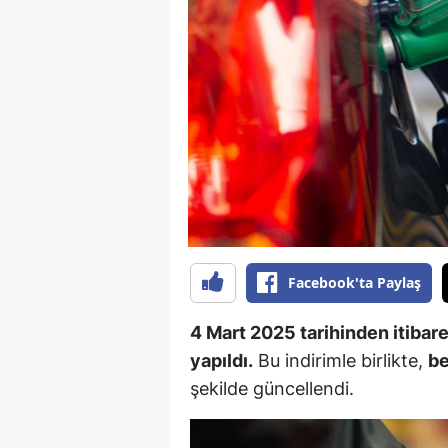
B
B
Bi
B
B
B
Ç
Facebook'ta Paylaş
Ç
4 Mart 2025 tarihinden itibaren
Ç
yapıldı.
Bu indirimle birlikte,
be
şekilde güncellendi.
D
D