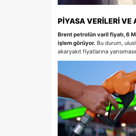
M
PIYASA VERILERI VE
M
K
Brent petrolün varil fiyatı, 6 
işlem görüyor.
Bu durum, ulusla
M
akaryakıt fiyatlarına yansıması
M
M
N
N
O
R
S