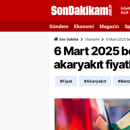
İstan
Açık
A
Gündem
Ekonomi
Magazin
Sp
A
Ekonomi
6 Mart 2025 be
Son Dakika
A
6 Mart 2025 b
A
akaryakıt fiyat
A
A
#Fiyat
#Akaryakıt
#Benz
A
A
A
B