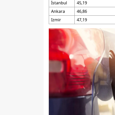
İstanbul
45,19
M
Ankara
46,86
İ
Izmir
47,19
İ
K
K
K
Kı
K
K
K
K