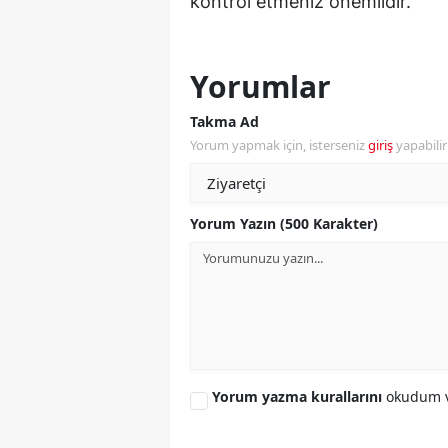
kontrol etmeniz önemlidir.
Y
Yorumlar
K
Ki
Takma Ad
Yorum yapmak için, isterseniz
giriş
yapabili
O
D
Yorum Yazın (500 Karakter)
Yorum yazma kurallarını
okudum v