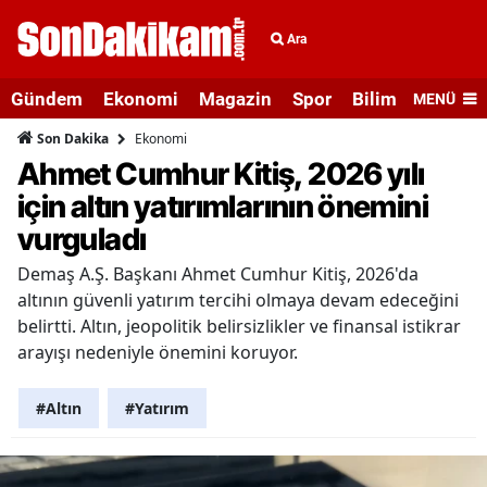
Ara
Gündem
Ekonomi
Magazin
Spor
Bilim ve Teknolo
MENÜ
Ekonomi
Son Dakika
Ahmet Cumhur Kitiş, 2026 yılı
için altın yatırımlarının önemini
vurguladı
Demaş A.Ş. Başkanı Ahmet Cumhur Kitiş, 2026'da
altının güvenli yatırım tercihi olmaya devam edeceğini
belirtti. Altın, jeopolitik belirsizlikler ve finansal istikrar
arayışı nedeniyle önemini koruyor.
#Altın
#Yatırım