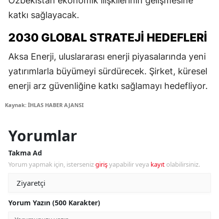
Özbekistan ekonomik ilişkilerinin gelişmesine
katkı sağlayacak.
2030 GLOBAL STRATEJI HEDEFLERI
Aksa Enerji, uluslararası enerji piyasalarında yeni
yatırımlarla büyümeyi sürdürecek. Şirket, küresel
enerji arz güvenliğine katkı sağlamayı hedefliyor.
Kaynak: İHLAS HABER AJANSI
Yorumlar
Takma Ad
Yorum yapmak için, isterseniz
giriş
yapabilir veya
kayıt
olabilirsiniz.
Yorum Yazın (500 Karakter)