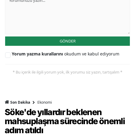
GÖNDER
Yorum yazma kurallarını
okudum ve kabul ediyorum
* Bu içerik ile ilgili yorum yok, ilk yorumu siz yazın, tartışalım *
Ekonomi
Son Dakika
Söke'de yıllardır beklenen
mahsuplaşma sürecinde önemli
adım atıldı