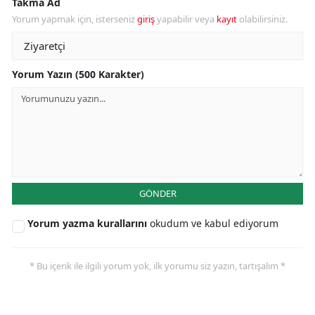
Takma Ad
Yorum yapmak için, isterseniz
giriş
yapabilir veya
kayıt
olabilirsiniz.
Yorum Yazın (500 Karakter)
GÖNDER
Yorum yazma kurallarını
okudum ve kabul ediyorum
* Bu içerik ile ilgili yorum yok, ilk yorumu siz yazın, tartışalım *