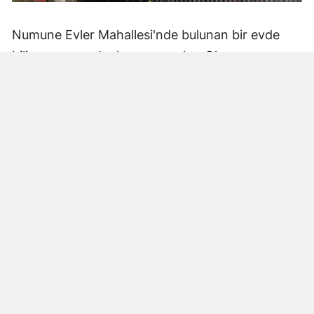
Numune Evler Mahallesi'nde bulunan bir evde
bilinmeyen nedenle yangın çıktı. Olay,
çevredekiler tarafından fark edilerek yetkililere
bildirildi.
Hatay Büyükşehir Belediyesi'ne bağlı itfaiye