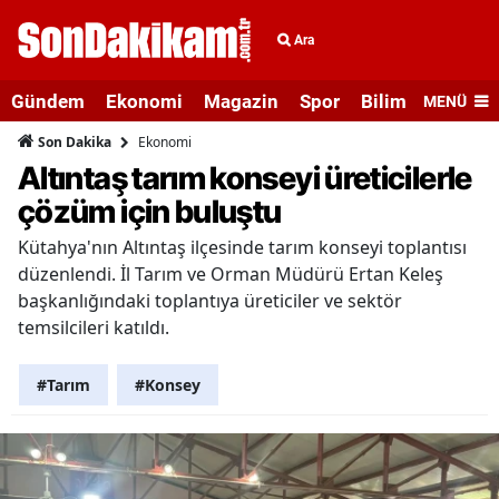
Ara
Gündem
Ekonomi
Magazin
Spor
Bilim ve Teknolo
MENÜ
Ekonomi
Son Dakika
Altıntaş tarım konseyi üreticilerle
çözüm için buluştu
Kütahya'nın Altıntaş ilçesinde tarım konseyi toplantısı
düzenlendi. İl Tarım ve Orman Müdürü Ertan Keleş
başkanlığındaki toplantıya üreticiler ve sektör
temsilcileri katıldı.
#Tarım
#Konsey