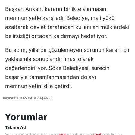
Başkan Arıkan, kararın birlikte alınmasını
memnuniyetle karşıladı. Belediye, mali yükü
azaltarak devlet tarafından kullanılan mülklerdeki
belirsizliği ortadan kaldırmayı hedefliyor.
Bu adım, yıllardır çözülemeyen sorunun kararlı bir
yaklaşımla sonuçlandırılması olarak
değerlendiriliyor. Söke Belediyesi, sürecin
başarıyla tamamlanmasından dolayı
memnuniyetini dile getirdi.
Kaynak: İHLAS HABER AJANSI
Yorumlar
Takma Ad
Yorum yapmak için, isterseniz
giriş
yapabilir veya
kayıt
olabilirsiniz.