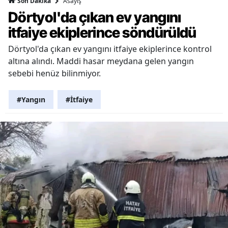
Asayiş
Son Dakika
Dörtyol'da çıkan ev yangını
itfaiye ekiplerince söndürüldü
Dörtyol'da çıkan ev yangını itfaiye ekiplerince kontrol
altına alındı. Maddi hasar meydana gelen yangın
sebebi henüz bilinmiyor.
#Yangın
#İtfaiye