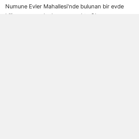
Numune Evler Mahallesi'nde bulunan bir evde
bilinmeyen nedenle yangın çıktı. Olay,
çevredekiler tarafından fark edilerek yetkililere
bildirildi.
Hatay Büyükşehir Belediyesi'ne bağlı itfaiye
ekipleri hızla olay yerine ulaştı. Yangın,