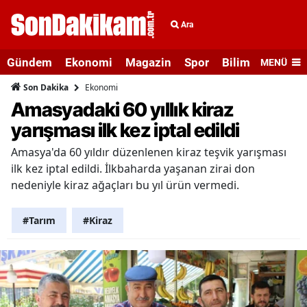
Ara
Gündem
Ekonomi
Magazin
Spor
Bilim ve Teknolo
MENÜ
Ekonomi
Son Dakika
Amasyadaki 60 yıllık kiraz
yarışması ilk kez iptal edildi
Amasya'da 60 yıldır düzenlenen kiraz teşvik yarışması
ilk kez iptal edildi. İlkbaharda yaşanan zirai don
nedeniyle kiraz ağaçları bu yıl ürün vermedi.
#Tarım
#Kiraz