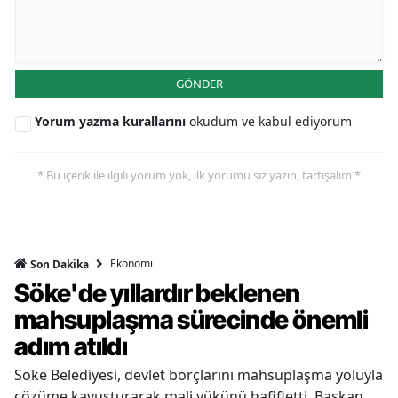
GÖNDER
Yorum yazma kurallarını
okudum ve kabul ediyorum
* Bu içerik ile ilgili yorum yok, ilk yorumu siz yazın, tartışalım *
Ekonomi
Son Dakika
Söke'de yıllardır beklenen
mahsuplaşma sürecinde önemli
adım atıldı
Söke Belediyesi, devlet borçlarını mahsuplaşma yoluyla
çözüme kavuşturarak mali yükünü hafifletti. Başkan