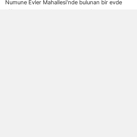
Numune Evler Mahallesi'nde bulunan bir evde
bilinmeyen nedenle yangın çıktı. Olay,
çevredekiler tarafından fark edilerek yetkililere
bildirildi.
Hatay Büyükşehir Belediyesi'ne bağlı itfaiye
ekipleri hızla olay yerine ulaştı. Yangın,