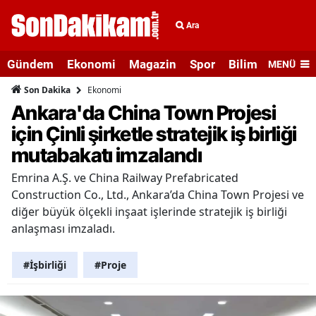
Ara
Gündem
Ekonomi
Magazin
Spor
Bilim ve Teknolo
MENÜ
Ekonomi
Son Dakika
Ankara'da China Town Projesi
için Çinli şirketle stratejik iş birliği
mutabakatı imzalandı
Emrina A.Ş. ve China Railway Prefabricated
Construction Co., Ltd., Ankara’da China Town Projesi ve
diğer büyük ölçekli inşaat işlerinde stratejik iş birliği
anlaşması imzaladı.
#İşbirliği
#Proje