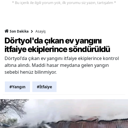
* Bu içerik ile ilgili yorum yok, ilk yorumu siz yazın, tartışalım *
Asayiş
Son Dakika
Dörtyol'da çıkan ev yangını
itfaiye ekiplerince söndürüldü
Dörtyol'da çıkan ev yangını itfaiye ekiplerince kontrol
altına alındı. Maddi hasar meydana gelen yangın
sebebi henüz bilinmiyor.
#Yangın
#İtfaiye