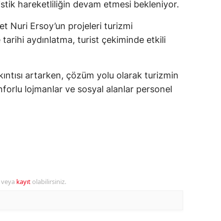
stik hareketliliğin devam etmesi bekleniyor.
ozgat
 Nuri Ersoy’un projeleri turizmi
onguldak
tarihi aydınlatma, turist çekiminde etkili
ksaray
ıntısı artarken, çözüm yolu olarak turizmin
ayburt
forlu lojmanlar ve sosyal alanlar personel
araman
ırıkkale
atman
ırnak
artın
r veya
kayıt
olabilirsiniz.
rdahan
ğdır