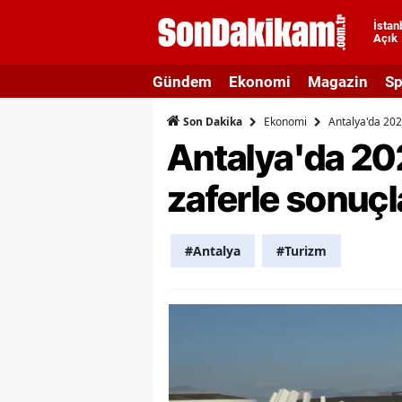
İstan
Açık
A
Gündem
Ekonomi
Magazin
Sp
A
Ekonomi
Antalya'da 202
Son Dakika
A
Antalya'da 202
A
zaferle sonuçl
A
A
#Antalya
#Turizm
A
A
A
B