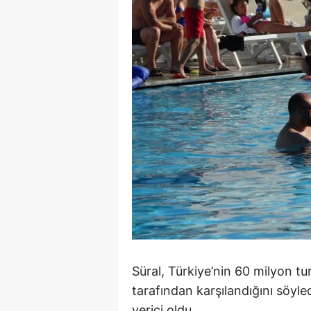
M
M
K
M
M
M
N
N
O
Süral, Türkiye’nin 60 milyon t
R
tarafından karşılandığını söyle
S
verici oldu.