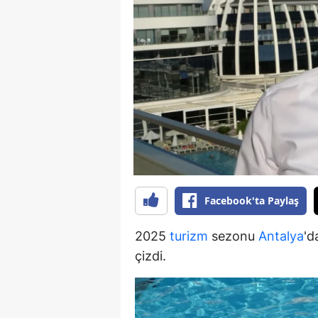
B
B
Bi
B
B
B
Ç
Facebook'ta Paylaş
Ç
2025
turizm
sezonu
Antalya
'd
Ç
çizdi.
D
D