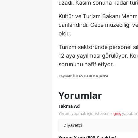
uzadı. Kasım sonuna kadar turi
Y
Kültür ve Turizm Bakanı Mehmet
Z
canlandırdı. Gece müzeciliği ve 
oldu.
A
Turizm sektöründe personel sık
B
12 aya yayılması görülüyor. Kon
K
sorununu hafifletiyor.
K
Kaynak: İHLAS HABER AJANSI
B
Yorumlar
Ş
Takma Ad
B
Yorum yapmak için, isterseniz
giriş
yapabili
A
I
Yorum Yazın (500 Karakter)