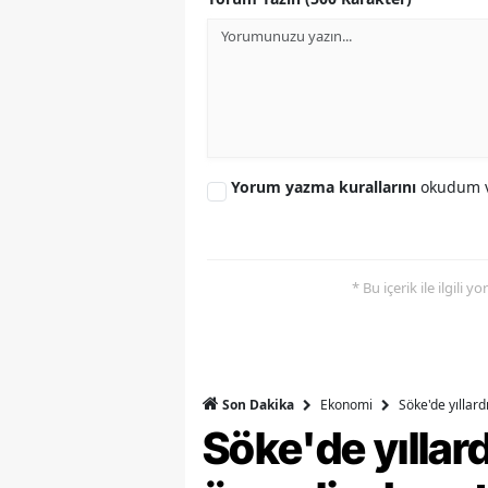
Y
K
Ki
O
Yorum yazma kurallarını
okudum v
D
* Bu içerik ile ilgili 
Ekonomi
Söke'de yıllar
Son Dakika
Söke'de yılla