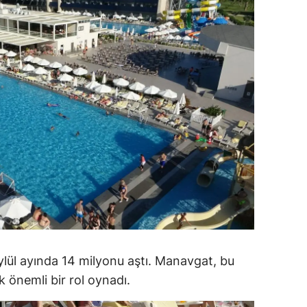
ersin
stanbul
zmir
ars
astamonu
ayseri
rklareli
ırşehir
ocaeli
eylül ayında 14 milyonu aştı. Manavgat, bu
onya
ak önemli bir rol oynadı.
ütahya