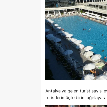
M
İ
İ
K
K
K
Kı
K
K
Antalya'ya gelen turist sayısı 
K
turistlerin üçte birini ağırlayar
K