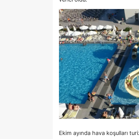
S
Si
S
S
T
T
T
T
Ş
U
Ekim ayında hava koşulları tur
V