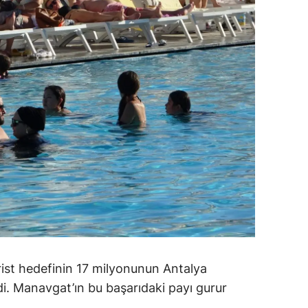
alatya
anisa
ahramanmaraş
ardin
uğla
uş
evşehir
iğde
rdu
urist hedefinin 17 milyonunun Antalya
ize
di. Manavgat’ın bu başarıdaki payı gurur
akarya