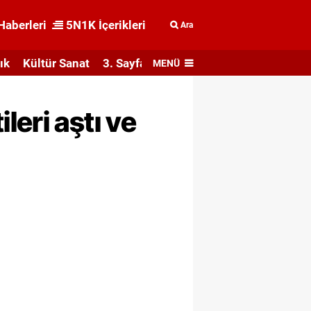
Haberleri
5N1K İçerikleri
Ara
ık
Kültür Sanat
3. Sayfa
MENÜ
eri aştı ve