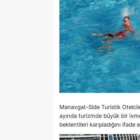
E
E
E
E
E
G
G
G
Manavgat-Side Turistik Otelcil
H
ayında turizmde büyük bir ivme
H
beklentileri karşıladığını ifade e
I