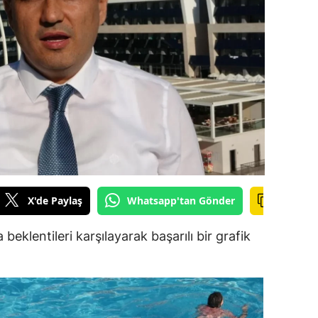
ilecik
ingöl
tlis
olu
urdur
ursa
anakkale
X'de Paylaş
Whatsapp'tan Gönder
ankırı
a beklentileri karşılayarak başarılı bir grafik
orum
enizli
iyarbakır