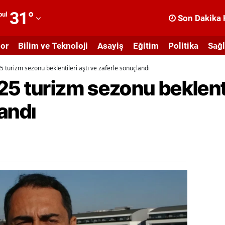
31
°
bul
Son Dakika 
dana
or
Bilim ve Teknoloji
Asayiş
Eğitim
Politika
Sağl
dıyaman
5 turizm sezonu beklentileri aştı ve zaferle sonuçlandı
fyonkarahisar
5 turizm sezonu beklentil
ğrı
andı
masya
nkara
ntalya
rtvin
ydın
alıkesir