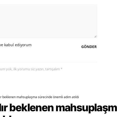
alova
arabük
lis
smaniye
e kabul ediyorum
GÖNDER
üzce
yorum yok, ilk yorumu siz yazın, tartışalım *
dır beklenen mahsuplaşma sürecinde önemli adım atıldı
rdır beklenen mahsuplaş