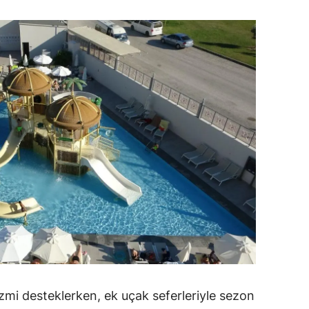
amsun
irt
inop
ivas
ekirdağ
okat
rabzon
unceli
anlıurfa
şak
izmi desteklerken, ek uçak seferleriyle sezon
an