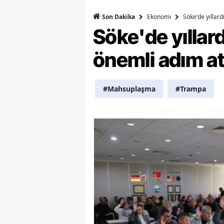
Ekonomi
Söke'de yıllar
Son Dakika
Y
Söke'de yılla
K
önemli adım at
Ki
O
#Mahsuplaşma
#Trampa
D