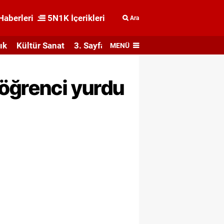
Haberleri
5N1K İçerikleri
Ara
ık
Kültür Sanat
3. Sayfa
MENÜ
 öğrenci yurdu