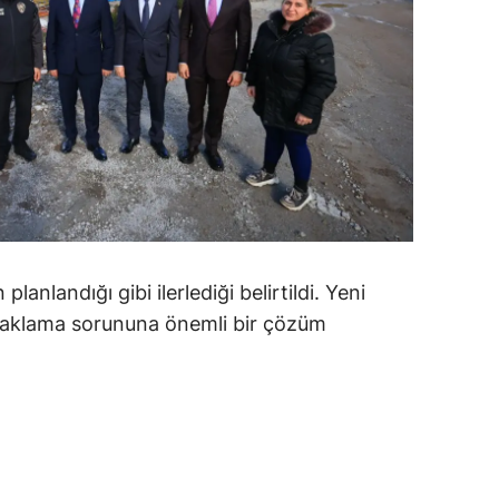
amsun
irt
inop
ivas
ekirdağ
okat
anlandığı gibi ilerlediği belirtildi. Yeni
rabzon
naklama sorununa önemli bir çözüm
unceli
anlıurfa
şak
an