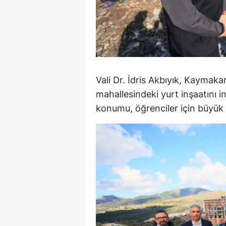
M
M
K
M
Vali Dr. İdris Akbıyık, Kaymakam
mahallesindeki yurt inşaatını i
M
konumu, öğrenciler için büyük 
M
N
N
O
R
S