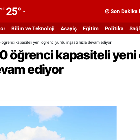
25
°
bul
Son Dakika 
dana
or
Bilim ve Teknoloji
Asayiş
Eğitim
Politika
Sağl
dıyaman
öğrenci kapasiteli yeni öğrenci yurdu inşaatı hızla devam ediyor
fyonkarahisar
 öğrenci kapasiteli yeni
ğrı
devam ediyor
masya
nkara
ntalya
rtvin
ydın
alıkesir