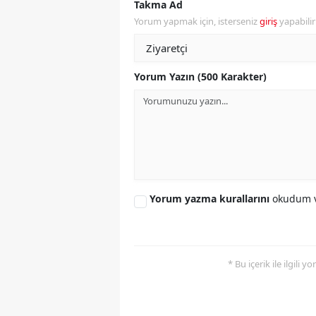
Takma Ad
Yorum yapmak için, isterseniz
giriş
yapabili
Y
Z
Yorum Yazın (500 Karakter)
A
B
K
K
Yorum yazma kurallarını
okudum v
B
Ş
B
* Bu içerik ile ilgili 
A
I