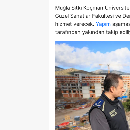
Muğla Sıtkı Koçman Üniversites
M
Güzel Sanatlar Fakültesi ve De
İ
hizmet verecek.
Yapım
aşaması
İ
tarafından yakından takip edili
K
K
K
Kı
K
K
K
K