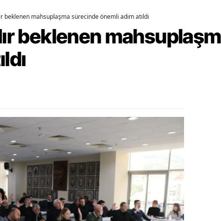
dır beklenen mahsuplaşma sürecinde önemli adım atıldı
alova
rdır beklenen mahsuplaş
arabük
ıldı
lis
smaniye
üzce