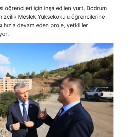
i öğrencileri için inşa edilen yurt, Bodrum
ersin
nizcilik Meslek Yüksekokulu öğrencilerine
stanbul
 hızla devam eden proje, yetkililer
zmir
yor.
ars
astamonu
ayseri
rklareli
ırşehir
ocaeli
onya
ütahya