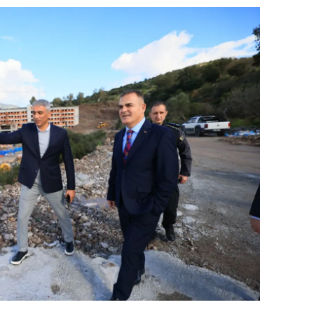
dirne
lazığ
rzincan
rzurum
skişehir
aziantep
iresun
ümüşhane
akkari
atay
sparta