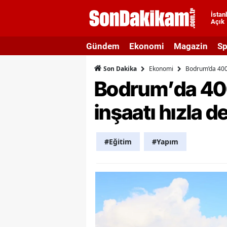
İstan
Açık
A
Gündem
Ekonomi
Magazin
Sp
A
Ekonomi
Bodrum’da 400 
Son Dakika
A
Bodrum’da 400
A
inşaatı hızla 
A
A
#Eğitim
#Yapım
A
A
A
B