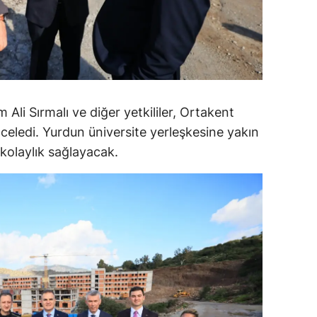
alatya
anisa
ahramanmaraş
ardin
 Ali Sırmalı ve diğer yetkililer, Ortakent
nceledi. Yurdun üniversite yerleşkesine yakın
uğla
kolaylık sağlayacak.
uş
evşehir
iğde
rdu
ize
akarya