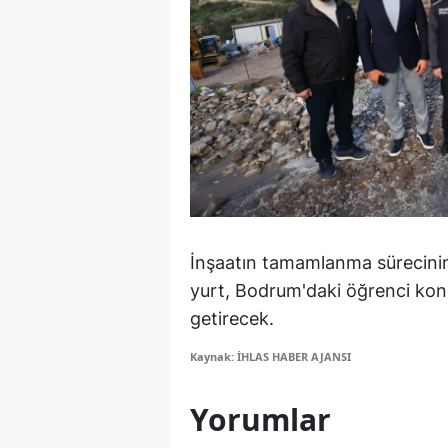
S
Si
S
S
T
T
İnşaatın tamamlanma sürecinin pl
T
yurt, Bodrum'daki öğrenci ko
getirecek.
T
Kaynak: İHLAS HABER AJANSI
Ş
U
Yorumlar
V