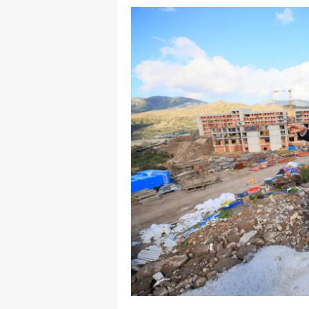
E
E
E
E
E
G
G
G
H
H
I