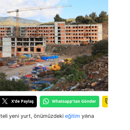
ilecik
ingöl
tlis
olu
urdur
ursa
anakkale
ankırı
X'de Paylaş
Whatsapp'tan Gönder
orum
enizli
teli yeni yurt, önümüzdeki
eğitim
yılına
iyarbakır