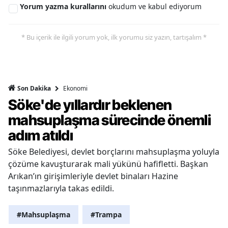
Yorum yazma kurallarını
okudum ve kabul ediyorum
* Bu içerik ile ilgili yorum yok, ilk yorumu siz yazın, tartışalım *
Ekonomi
Son Dakika
Söke'de yıllardır beklenen
mahsuplaşma sürecinde önemli
adım atıldı
Söke Belediyesi, devlet borçlarını mahsuplaşma yoluyla
çözüme kavuşturarak mali yükünü hafifletti. Başkan
Arıkan’ın girişimleriyle devlet binaları Hazine
taşınmazlarıyla takas edildi.
#Mahsuplaşma
#Trampa