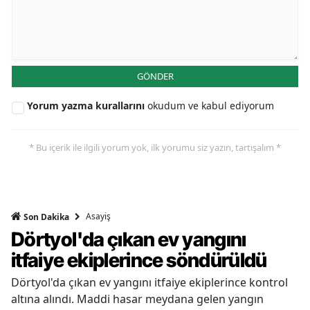
GÖNDER
Yorum yazma kurallarını
okudum ve kabul ediyorum
* Bu içerik ile ilgili yorum yok, ilk yorumu siz yazın, tartışalım *
Asayiş
Son Dakika
Dörtyol'da çıkan ev yangını
itfaiye ekiplerince söndürüldü
Dörtyol'da çıkan ev yangını itfaiye ekiplerince kontrol
altına alındı. Maddi hasar meydana gelen yangın