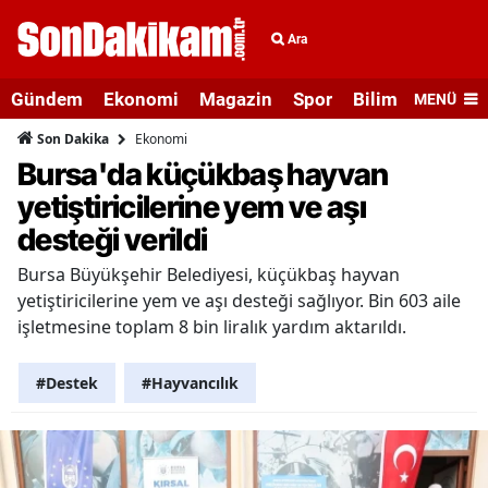
Ara
Gündem
Ekonomi
Magazin
Spor
Bilim ve Teknolo
MENÜ
Ekonomi
Son Dakika
Bursa'da küçükbaş hayvan
yetiştiricilerine yem ve aşı
desteği verildi
Bursa Büyükşehir Belediyesi, küçükbaş hayvan
yetiştiricilerine yem ve aşı desteği sağlıyor. Bin 603 aile
işletmesine toplam 8 bin liralık yardım aktarıldı.
#Destek
#Hayvancılık