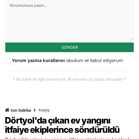
GÖNDER
Yorum yazma kurallarını
okudum ve kabul ediyorum
* Bu içerik ile ilgili yorum yok, ilk yorumu siz yazın, tartışalım *
Asayiş
Son Dakika
Dörtyol'da çıkan ev yangını
itfaiye ekiplerince söndürüldü