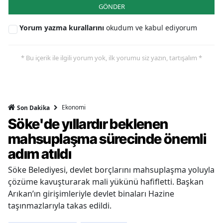
GÖNDER
Yorum yazma kurallarını
okudum ve kabul ediyorum
* Bu içerik ile ilgili yorum yok, ilk yorumu siz yazın, tartışalım *
Ekonomi
Son Dakika
Söke'de yıllardır beklenen
mahsuplaşma sürecinde önemli
adım atıldı
Söke Belediyesi, devlet borçlarını mahsuplaşma yoluyla
çözüme kavuşturarak mali yükünü hafifletti. Başkan
Arıkan’ın girişimleriyle devlet binaları Hazine
taşınmazlarıyla takas edildi.