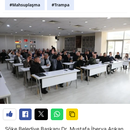
#Mahsuplaşma
#Trampa
Söke Belediye Başkanı Dr. Mustafa İberya Arıkan,