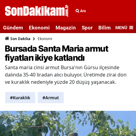
Ara
Gündem
Ekonomi
Magazin
Spor
Bilim ve Teknolo
MENÜ
Ekonomi
Son Dakika
Bursada Santa Maria armut
fiyatları ikiye katlandı
Santa maria cinsi armut Bursa'nın Gürsu ilçesinde
dalında 35-40 liradan alıcı buluyor. Üretimde zirai don
ve kuraklık nedeniyle yüzde 20 düşüş yaşanacak.
#Kuraklık
#Armut