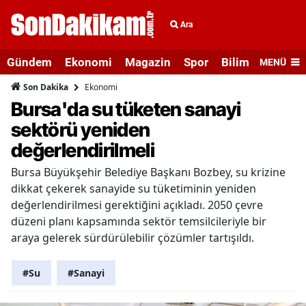
Ara
Gündem
Ekonomi
Magazin
Spor
Bilim ve Teknolo
MENÜ
Ekonomi
Son Dakika
Bursa'da su tüketen sanayi
sektörü yeniden
değerlendirilmeli
Bursa Büyükşehir Belediye Başkanı Bozbey, su krizine
dikkat çekerek sanayide su tüketiminin yeniden
değerlendirilmesi gerektiğini açıkladı. 2050 çevre
düzeni planı kapsamında sektör temsilcileriyle bir
araya gelerek sürdürülebilir çözümler tartışıldı.
#Su
#Sanayi