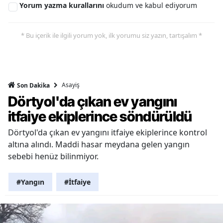
Yorum yazma kurallarını
okudum ve kabul ediyorum
* Bu içerik ile ilgili yorum yok, ilk yorumu siz yazın, tartışalım *
Asayiş
Son Dakika
Dörtyol'da çıkan ev yangını
itfaiye ekiplerince söndürüldü
Dörtyol'da çıkan ev yangını itfaiye ekiplerince kontrol
altına alındı. Maddi hasar meydana gelen yangın
sebebi henüz bilinmiyor.
#Yangın
#İtfaiye