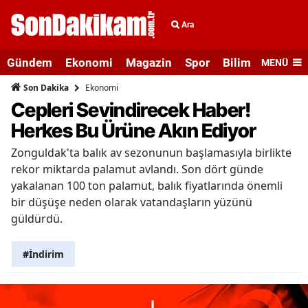
Ara
Gündem
Ekonomi
Magazin
Spor
Bilim ve Teknolo
MENÜ
Ekonomi
Son Dakika
Cepleri Sevindirecek Haber!
Herkes Bu Ürüne Akın Ediyor
Zonguldak'ta balık av sezonunun başlamasıyla birlikte
rekor miktarda palamut avlandı. Son dört günde
yakalanan 100 ton palamut, balık fiyatlarında önemli
bir düşüşe neden olarak vatandaşların yüzünü
güldürdü.
#İndirim