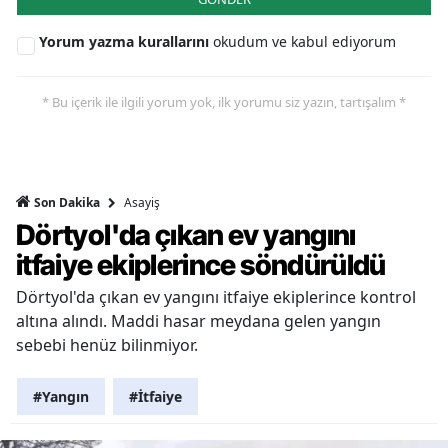
Yorum yazma kurallarını
okudum ve kabul ediyorum
* Bu içerik ile ilgili yorum yok, ilk yorumu siz yazın, tartışalım *
Asayiş
Son Dakika
Dörtyol'da çıkan ev yangını
itfaiye ekiplerince söndürüldü
Dörtyol'da çıkan ev yangını itfaiye ekiplerince kontrol
altına alındı. Maddi hasar meydana gelen yangın
sebebi henüz bilinmiyor.
#Yangın
#İtfaiye