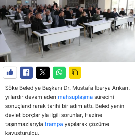
Söke Belediye Başkanı Dr. Mustafa İberya Arıkan,
yıllardır devam eden
mahsuplaşma
sürecini
sonuçlandırarak tarihi bir adım attı. Belediyenin
devlet borçlarıyla ilgili sorunlar, Hazine
taşınmazlarıyla
trampa
yapılarak çözüme
kavuşturuldu.