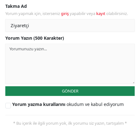
Takma Ad
Yorum yapmak için, isterseniz
giriş
yapabilir veya
kayıt
olabilirsiniz.
Yorum Yazın (500 Karakter)
GÖNDER
Yorum yazma kurallarını
okudum ve kabul ediyorum
* Bu içerik ile ilgili yorum yok, ilk yorumu siz yazın, tartışalım *