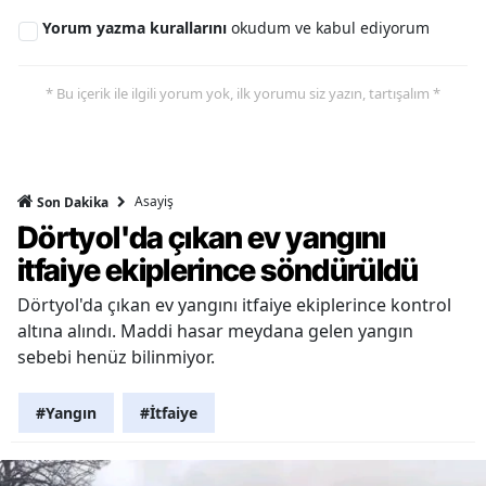
Yorum yazma kurallarını
okudum ve kabul ediyorum
* Bu içerik ile ilgili yorum yok, ilk yorumu siz yazın, tartışalım *
Asayiş
Son Dakika
Dörtyol'da çıkan ev yangını
itfaiye ekiplerince söndürüldü
Dörtyol'da çıkan ev yangını itfaiye ekiplerince kontrol
altına alındı. Maddi hasar meydana gelen yangın
sebebi henüz bilinmiyor.
#Yangın
#İtfaiye