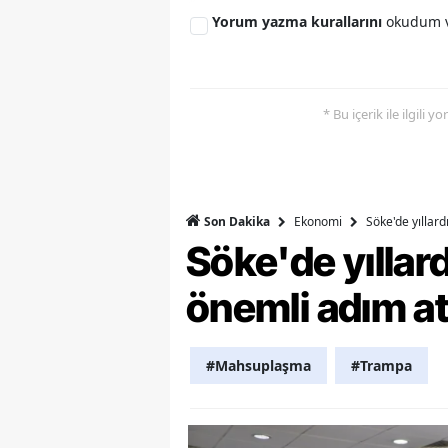
Yorum yazma kurallarını
okudum v
M
M
K
* Bu içerik ile ilgili 
M
M
Ekonomi
Söke'de yıllar
Son Dakika
M
Söke'de yılla
N
önemli adım at
N
O
#Mahsuplaşma
#Trampa
R
S