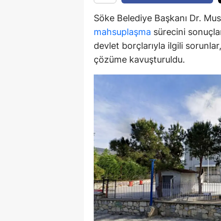
Söke Belediye Başkanı Dr. Must
Y
mahsuplaşma
sürecini sonuçlan
Z
devlet borçlarıyla ilgili sorunl
A
çözüme kavuşturuldu.
B
K
K
B
Ş
B
A
I