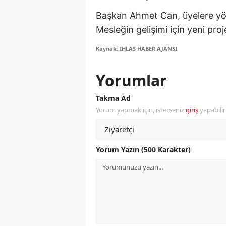
M
Başkan Ahmet Can, üyelere yön
Mesleğin gelişimi için yeni proje
İ
Kaynak: İHLAS HABER AJANSI
İ
Yorumlar
K
K
Takma Ad
Yorum yapmak için, isterseniz
giriş
yapabili
K
Kı
Yorum Yazın (500 Karakter)
K
K
K
K