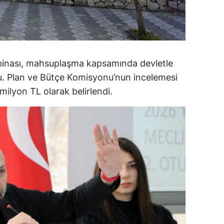
alova
arabük
lis
 binası, mahsuplaşma kapsamında devletle
du. Plan ve Bütçe Komisyonu’nun incelemesi
smaniye
ilyon TL olarak belirlendi.
üzce