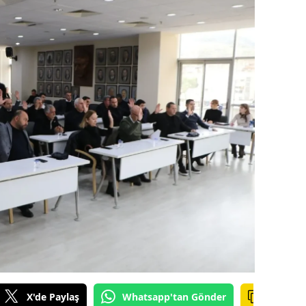
amsun
irt
inop
ivas
ekirdağ
okat
rabzon
unceli
anlıurfa
şak
X'de Paylaş
Whatsapp'tan Gönder
an