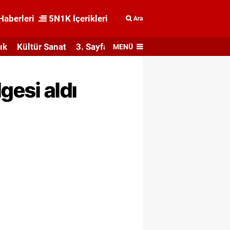
Haberleri
5N1K İçerikleri
Ara
ık
Kültür Sanat
3. Sayfa
MENÜ
lgesi aldı