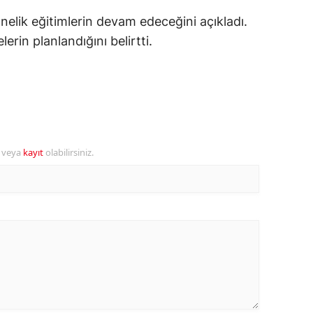
ersin
elik eğitimlerin devam edeceğini açıkladı.
lerin planlandığını belirtti.
stanbul
zmir
ars
astamonu
r veya
kayıt
olabilirsiniz.
ayseri
rklareli
ırşehir
ocaeli
onya
ütahya