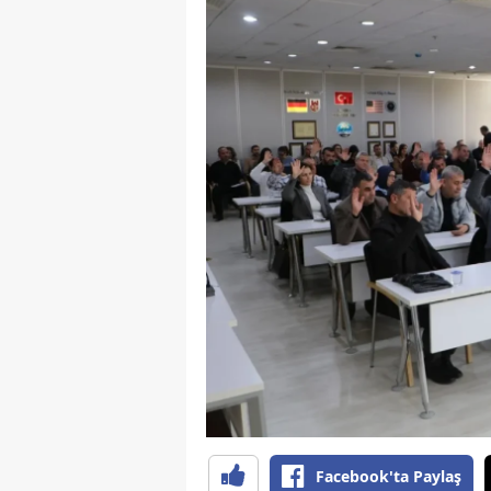
S
Si
S
S
T
T
T
T
Ş
U
Facebook'ta Paylaş
V