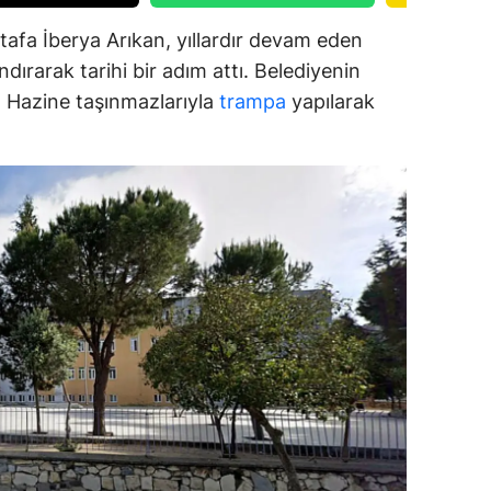
afa İberya Arıkan, yıllardır devam eden
ozgat
dırarak tarihi bir adım attı. Belediyenin
onguldak
ar, Hazine taşınmazlarıyla
trampa
yapılarak
ksaray
ayburt
araman
ırıkkale
atman
ırnak
artın
rdahan
ğdır