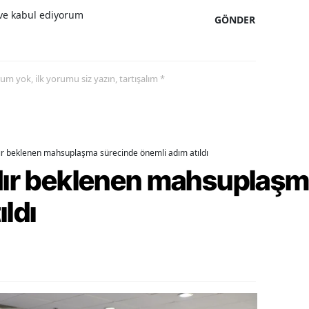
e kabul ediyorum
GÖNDER
alatya
anisa
ahramanmaraş
yorum yok, ilk yorumu siz yazın, tartışalım *
ardin
uğla
dır beklenen mahsuplaşma sürecinde önemli adım atıldı
uş
rdır beklenen mahsuplaş
evşehir
ıldı
iğde
rdu
ize
akarya