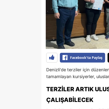
B
B
Bi
B
B
B
Facebook'ta Paylaş
Ç
Denizli'de terziler için düzenl
Ç
tamamlayan kursiyerler, uluslar
Ç
TERZILER ARTIK UL
D
ÇALIŞABILECEK
D