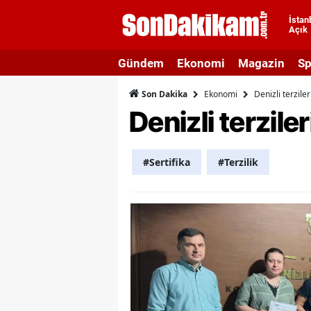
İstan
Açık
A
Gündem
Ekonomi
Magazin
Sp
A
Ekonomi
Denizli terziler
Son Dakika
A
Denizli terziler
A
A
#Sertifika
#Terzilik
A
A
A
A
B