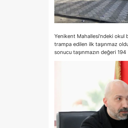
Y
K
Ki
Yenikent Mahallesi’ndeki okul
trampa edilen ilk taşınmaz ol
O
sonucu taşınmazın değeri 194 m
D