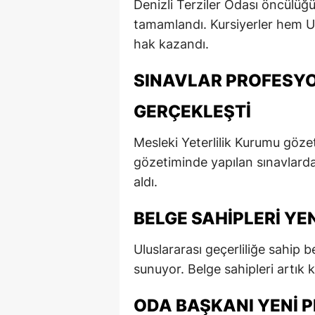
Denizli Terziler Odası öncülüğ
E
tamamlandı. Kursiyerler hem U
hak kazandı.
E
E
SINAVLAR PROFESY
E
GERÇEKLEŞTI
E
Mesleki Yeterlilik Kurumu göze
G
gözetiminde yapılan sınavlarda 
aldı.
G
BELGE SAHIPLERI YE
G
H
Uluslararası geçerliliğe sahip b
sunuyor. Belge sahipleri artık k
H
ODA BAŞKANI YENI 
I