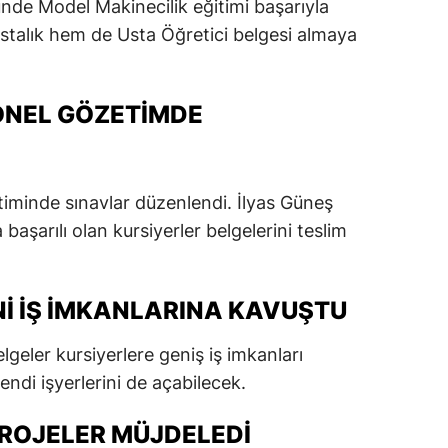
ünde Model Makinecilik eğitimi başarıyla
dirne
stalık hem de Usta Öğretici belgesi almaya
lazığ
rzincan
ONEL GÖZETIMDE
rzurum
skişehir
timinde sınavlar düzenlendi. İlyas Güneş
aziantep
başarılı olan kursiyerler belgelerini teslim
iresun
NI IŞ IMKANLARINA KAVUŞTU
ümüşhane
akkari
elgeler kursiyerlere geniş iş imkanları
endi işyerlerini de açabilecek.
atay
PROJELER MÜJDELEDI
sparta