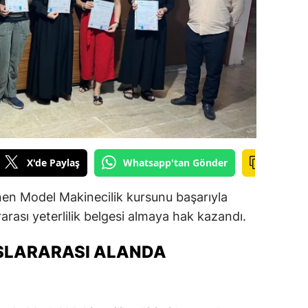
ilecik
ingöl
tlis
olu
urdur
ursa
X'de Paylaş
Whatsapp'tan Gönder
anakkale
enen Model Makinecilik kursunu başarıyla
ankırı
arası yeterlilik belgesi almaya hak kazandı.
orum
USLARARASI ALANDA
enizli
iyarbakır