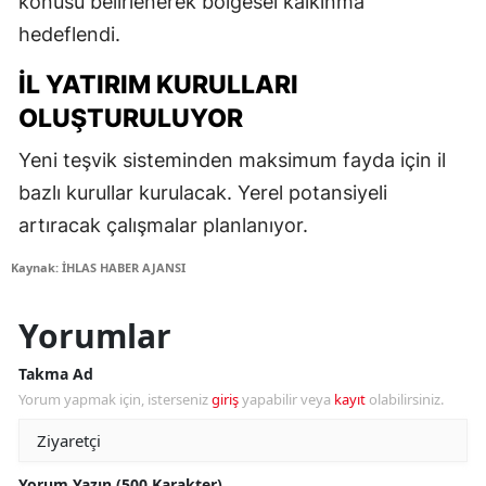
konusu belirlenerek bölgesel kalkınma
hedeflendi.
İL YATIRIM KURULLARI
OLUŞTURULUYOR
Yeni teşvik sisteminden maksimum fayda için il
bazlı kurullar kurulacak. Yerel potansiyeli
artıracak çalışmalar planlanıyor.
Kaynak: İHLAS HABER AJANSI
Yorumlar
Takma Ad
Yorum yapmak için, isterseniz
giriş
yapabilir veya
kayıt
olabilirsiniz.
Yorum Yazın (500 Karakter)