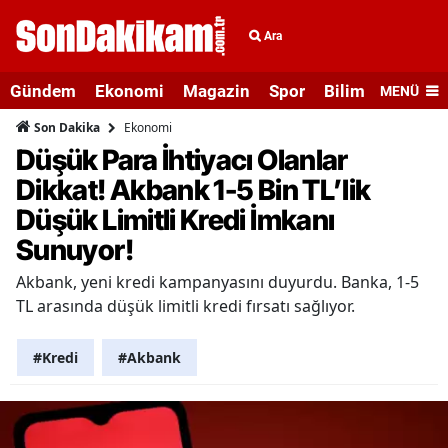
Ara
Gündem
Ekonomi
Magazin
Spor
Bilim ve Teknolo
MENÜ
Ekonomi
Son Dakika
Düşük Para İhtiyacı Olanlar
Dikkat! Akbank 1-5 Bin TL’lik
Düşük Limitli Kredi İmkanı
Sunuyor!
Akbank, yeni kredi kampanyasını duyurdu. Banka, 1-5
TL arasında düşük limitli kredi fırsatı sağlıyor.
#Kredi
#Akbank