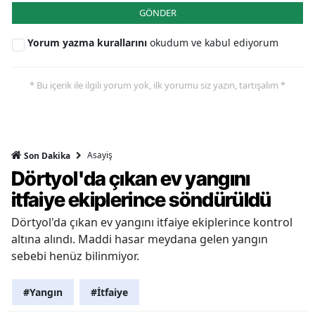
GÖNDER
Yorum yazma kurallarını
okudum ve kabul ediyorum
* Bu içerik ile ilgili yorum yok, ilk yorumu siz yazın, tartışalım *
Asayiş
Son Dakika
Dörtyol'da çıkan ev yangını
itfaiye ekiplerince söndürüldü
Dörtyol'da çıkan ev yangını itfaiye ekiplerince kontrol
altına alındı. Maddi hasar meydana gelen yangın
sebebi henüz bilinmiyor.
#Yangın
#İtfaiye