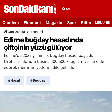
Ara
Gündem
Ekonomi
Magazin
Spor
Bilim ve Teknolo
MENÜ
Ekonomi
Son Dakika
Edirne buğday hasadında
çiftçinin yüzü gülüyor
Edirne'de 2025 yılının ilk buğday hasadı başladı.
Üreticiler dönüm başına 400-500 kilogram verim elde
ederek memnuniyetlerini dile getirdi.
#Hasat
#Buğday