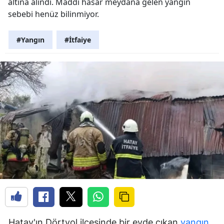
altına alındı. Maddi hasar meydana gelen yangın
sebebi henüz bilinmiyor.
#Yangın
#İtfaiye
Hatay'ın Dörtyol ilçesinde bir evde çıkan
yangın
,