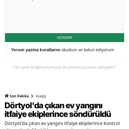
GÖNDER
Yorum yazma kurallarını
okudum ve kabul ediyorum
* Bu içerik ile ilgili yorum yok, ilk yorumu siz yazın, tartışalım *
Asayiş
Son Dakika
Dörtyol'da çıkan ev yangını
itfaiye ekiplerince söndürüldü
Dörtyol'da çıkan ev yangını itfaiye ekiplerince kontrol