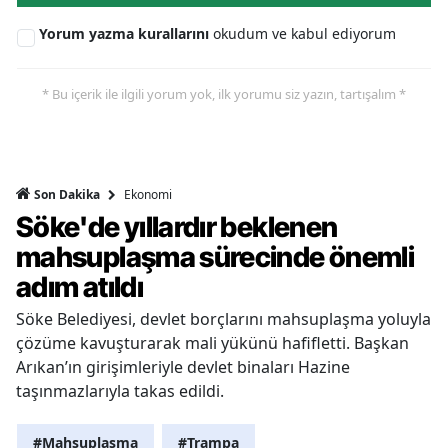
Yorum yazma kurallarını
okudum ve kabul ediyorum
* Bu içerik ile ilgili yorum yok, ilk yorumu siz yazın, tartışalım *
Ekonomi
Son Dakika
Söke'de yıllardır beklenen
mahsuplaşma sürecinde önemli
adım atıldı
Söke Belediyesi, devlet borçlarını mahsuplaşma yoluyla
çözüme kavuşturarak mali yükünü hafifletti. Başkan
Arıkan’ın girişimleriyle devlet binaları Hazine
taşınmazlarıyla takas edildi.
#Mahsuplaşma
#Trampa