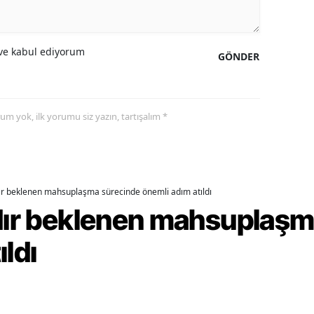
alova
e kabul ediyorum
arabük
GÖNDER
lis
smaniye
yorum yok, ilk yorumu siz yazın, tartışalım *
üzce
dır beklenen mahsuplaşma sürecinde önemli adım atıldı
rdır beklenen mahsuplaş
ıldı