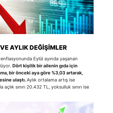
alatya
anisa
ahramanmaraş
ardin
VE AYLIK DEĞIŞIMLER
uğla
k enflasyonunda Eylül ayında yaşanan
uş
lüyor.
Dört kişilik bir ailenin gıda için
evşehir
a, bir önceki aya göre %3,03 artarak,
esine ulaştı.
Aylık ortalama artış ise
iğde
açlık sınırı 20.432 TL, yoksulluk sınırı ise
rdu
ize
akarya