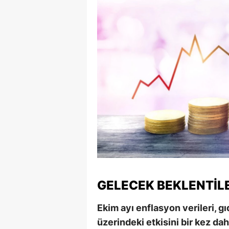
S
Si
S
S
T
T
T
T
GELECEK BEKLENTILE
Ş
U
Ekim ayı enflasyon verileri, gı
üzerindeki etkisini bir kez da
V