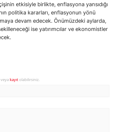
işinin etkisiyle birlikte, enflasyona yansıdığı
ozgat
nın politika kararları, enflasyonun yönü
oynamaya devam edecek. Önümüzdeki aylarda,
onguldak
 şekilleneceği ise yatırımcılar ve ekonomistler
ksaray
ecek.
ayburt
araman
ırıkkale
r veya
kayıt
olabilirsiniz.
atman
ırnak
artın
rdahan
ğdır