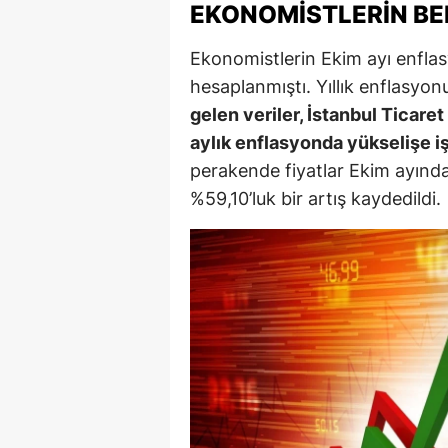
EKONOMISTLERIN BEK
M
Ekonomistlerin Ekim ayı enfla
İ
hesaplanmıştı. Yıllık enflasyo
İ
gelen veriler, İstanbul Ticaret
aylık enflasyonda yükselişe iş
K
perakende fiyatlar Ekim ayında
K
%59,10’luk bir artış kaydedildi.
K
Kı
K
K
K
K