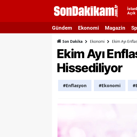
İstan
Açık
A
Gündem
Ekonomi
Magazin
Sp
A
Ekonomi
Ekim Ayı Enflas
Son Dakika
A
Ekim Ayı Enflas
A
Hissediliyor
A
A
#Enflasyon
#Ekonomi
#
A
A
A
B