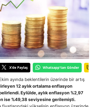
ilecik
ingöl
tlis
olu
urdur
ursa
anakkale
X'de Paylaş
Whatsapp'tan Gönder
ankırı
Ekim ayında beklentilerin üzerinde bir artış
orum
lirleyen 12 aylık ortalama enflasyon
elirlendi. Eylülde, aylık enflasyon %2,97
enizli
yon ise %49,38 seviyesine gerilemişti.
iyarbakır
 fiyatlarındaki yükselişin enflasyon üzerinde