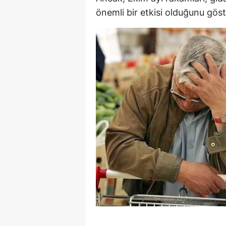
önemli bir etkisi olduğunu göst
E
E
E
E
E
G
G
G
H
H
I