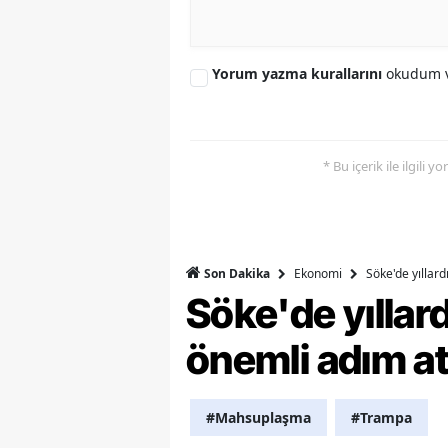
Y
Yorum yazma kurallarını
okudum v
K
Ki
O
* Bu içerik ile ilgili 
D
Ekonomi
Söke'de yıllar
Son Dakika
Söke'de yılla
önemli adım at
#Mahsuplaşma
#Trampa