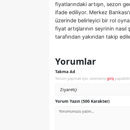
fiyatlarındaki artışın, sezon geç
Y
ifade ediliyor. Merkez Bankası'
üzerinde belirleyici bir rol 
Z
fiyat artışlarının seyrinin nasıl
A
tarafından yakından takip edil
B
K
Yorumlar
K
Takma Ad
Yorum yapmak için, isterseniz
giriş
yapabili
B
Ş
Yorum Yazın (500 Karakter)
B
A
I