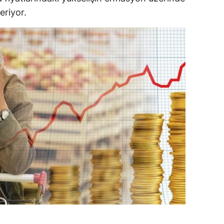
eriyor.
dirne
lazığ
rzincan
rzurum
skişehir
aziantep
iresun
ümüşhane
akkari
atay
sparta