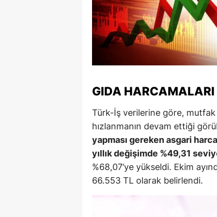
M
M
K
M
GIDA HARCAMALARI 
M
Türk-İş verilerine göre, mutfa
M
hızlanmanın devam ettiği görü
N
yapması gereken asgari harcam
yıllık değişimde %49,31 seviy
N
%68,07’ye yükseldi. Ekim ayında 
O
66.553 TL olarak belirlendi.
R
S