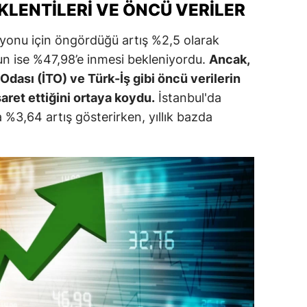
LENTILERI VE ÖNCÜ VERILER
ersin
syonu için öngördüğü artış %2,5 olarak
stanbul
nun ise %47,98’e inmesi bekleniyordu.
Ancak,
zmir
 Odası (İTO) ve Türk-İş gibi öncü verilerin
aret ettiğini ortaya koydu.
İstanbul'da
ars
 %3,64 artış gösterirken, yıllık bazda
astamonu
ayseri
rklareli
ırşehir
ocaeli
onya
ütahya