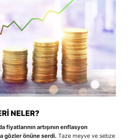
amsun
irt
inop
ivas
ekirdağ
okat
rabzon
unceli
RI NELER?
anlıurfa
şak
da fiyatlarının artışının enflasyon
ha gözler önüne serdi.
Taze meyve ve sebze
an