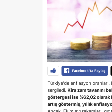
B
B
Bi
B
B
B
Ç
Facebook'ta Paylaş
Ç
Türkiye'de enflasyon oranları, 
Ç
sergiledi.
Kira zam tavanını be
göstergesi ise %62,02 olarak b
D
artış göstermiş, yıllık enflas
D
Ancak, Ekim ayı rakamları, gıda