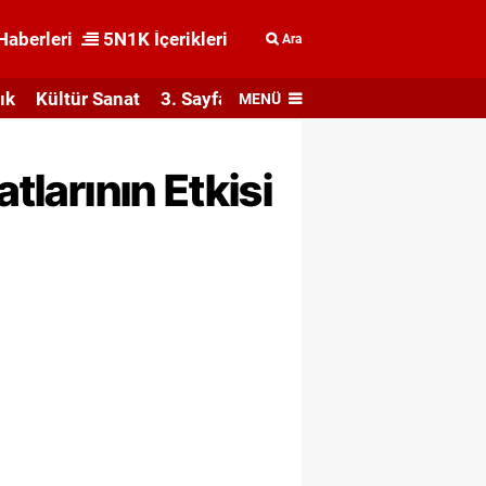
Haberleri
5N1K İçerikleri
Ara
ık
Kültür Sanat
3. Sayfa
MENÜ
tlarının Etkisi