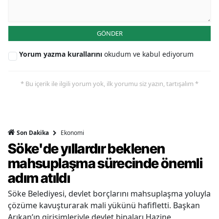
GÖNDER
Yorum yazma kurallarını
okudum ve kabul ediyorum
* Bu içerik ile ilgili yorum yok, ilk yorumu siz yazın, tartışalım *
Ekonomi
Son Dakika
Söke'de yıllardır beklenen
mahsuplaşma sürecinde önemli
adım atıldı
Söke Belediyesi, devlet borçlarını mahsuplaşma yoluyla
çözüme kavuşturarak mali yükünü hafifletti. Başkan
Arıkan’ın girişimleriyle devlet binaları Hazine