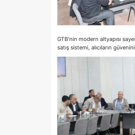
M
M
K
GTB'nin modern altyapısı saye
M
satış sistemi, alıcıların güvenini
M
M
N
N
O
R
S