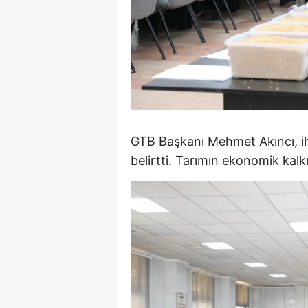
S
Si
S
S
T
GTB Başkanı Mehmet Akıncı, ihal
belirtti. Tarımın ekonomik kal
T
T
T
Ş
U
V