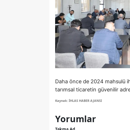
Y
Z
A
B
K
K
Daha önce de 2024 mahsulü iha
B
tarımsal ticaretin güvenilir adr
Ş
Kaynak: İHLAS HABER AJANSI
B
Yorumlar
A
Takma Ad
I