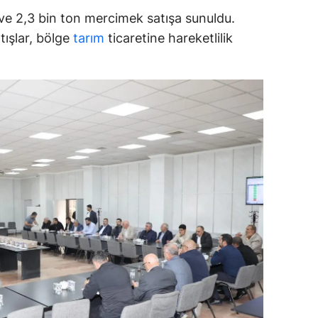
 ve 2,3 bin ton mercimek satışa sunuldu.
ersin
tışlar, bölge
tarım
ticaretine hareketlilik
stanbul
zmir
ars
astamonu
ayseri
rklareli
ırşehir
ocaeli
onya
ütahya