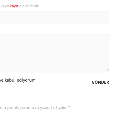
r veya
kayıt
olabilirsiniz.
alova
arabük
lis
smaniye
üzce
e kabul ediyorum
GÖNDER
yorum yok, ilk yorumu siz yazın, tartışalım *