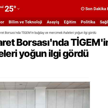
25
°
bul
Son Dakika 
dana
or
Bilim ve Teknoloji
Asayiş
Eğitim
Politika
Sağl
dıyaman
ret Borsası'nda TİGEM'in buğday ve mercimek ihaleleri yoğun ilgi gördü
fyonkarahisar
aret Borsası'nda TİGEM'i
ğrı
leri yoğun ilgi gördü
masya
nkara
ntalya
rtvin
ydın
alıkesir