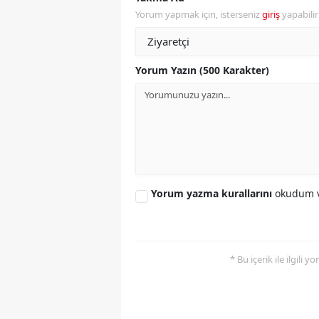
Yorum yapmak için, isterseniz
giriş
yapabili
Y
K
Yorum Yazın (500 Karakter)
Ki
O
D
Yorum yazma kurallarını
okudum v
* Bu içerik ile ilgili 