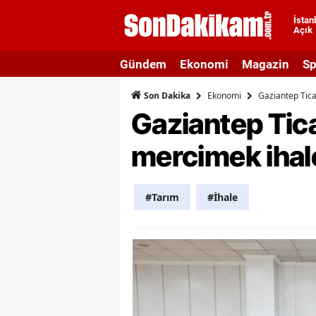
İstan
Açık
A
Gündem
Ekonomi
Magazin
Sp
A
Ekonomi
Gaziantep Tica
Son Dakika
A
Gaziantep Tic
A
mercimek ihale
A
A
#Tarım
#İhale
A
A
A
B