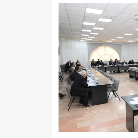
E
E
E
E
E
G
G
G
H
H
I