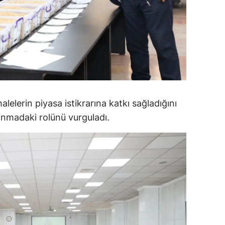
amsun
irt
inop
ivas
ekirdağ
elerin piyasa istikrarına katkı sağladığını
kınmadaki rolünü vurguladı.
okat
rabzon
unceli
anlıurfa
şak
an