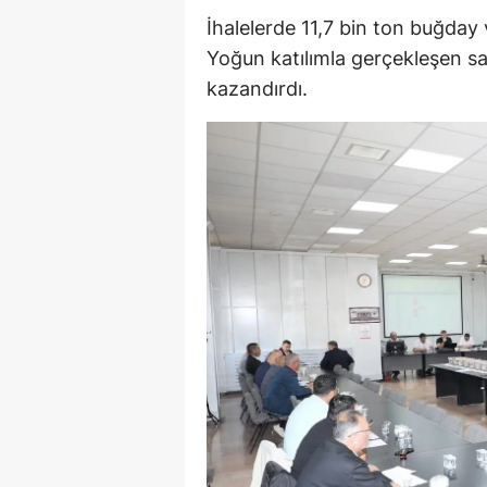
İhalelerde 11,7 bin ton buğday
M
Yoğun katılımla gerçekleşen sa
İ
kazandırdı.
İ
K
K
K
Kı
K
K
K
K