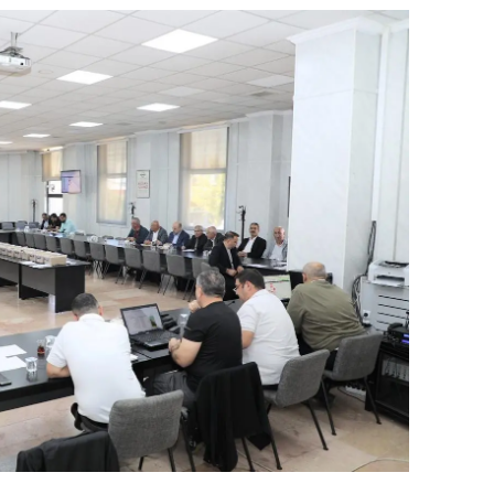
dirne
lazığ
rzincan
rzurum
skişehir
aziantep
iresun
ümüşhane
akkari
atay
sparta