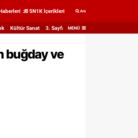
Haberleri
5N1K İçerikleri
Ara
ık
Kültür Sanat
3. Sayfa
MENÜ
n buğday ve