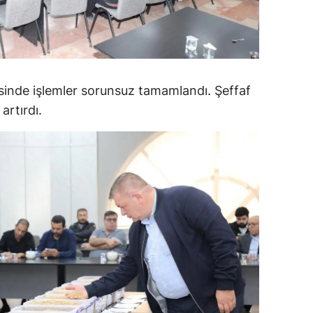
alatya
anisa
ahramanmaraş
sinde işlemler sorunsuz tamamlandı. Şeffaf
ardin
 artırdı.
uğla
uş
evşehir
iğde
rdu
ize
akarya