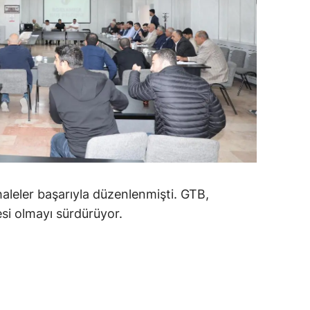
ozgat
onguldak
ksaray
ayburt
araman
ırıkkale
leler başarıyla düzenlenmişti. GTB,
atman
esi olmayı sürdürüyor.
ırnak
artın
rdahan
ğdır