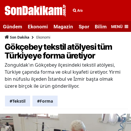
Ara
Gündem
Ekonomi
Magazin
Spor
Bilim ve Teknolo
MENÜ
Ekonomi
Son Dakika
Gökçebey tekstil atölyesi tüm
Türkiyeye forma üretiyor
Zonguldak'ın Gökçebey ilçesindeki tekstil atölyesi,
Türkiye çapında forma ve okul kıyafeti üretiyor. Yirmi
bin nüfuslu ilçeden İstanbul ve İzmir başta olmak
üzere birçok ile ürün gönderiliyor.
#Tekstil
#Forma