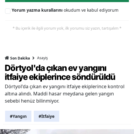
Yorum yazma kurallarını
okudum ve kabul ediyorum
* Bu içerik ile ilgili yorum yok, ilk yorumu siz yazın, tartışalım *
Asayiş
Son Dakika
Dörtyol'da çıkan ev yangını
itfaiye ekiplerince söndürüldü
Dörtyol'da çıkan ev yangını itfaiye ekiplerince kontrol
altına alındı. Maddi hasar meydana gelen yangın
sebebi henüz bilinmiyor.
#Yangın
#İtfaiye