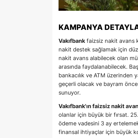
Y
K
KAMPANYA DETAYLA
Ki
Vakıfbank
faizsiz nakit avans
nakit destek sağlamak için düze
O
nakit avans alabilecek olan mü
D
arasında faydalanabilecek. Başv
bankacılık ve ATM üzerinden ya
geçerli olacak ve bayram önces
sunuyor.
Vakıfbank'ın faizsiz nakit av
olanlar için büyük bir fırsat. 
ödeme vadesini 3 ay erteleme
finansal ihtiyaçlar için büyük 