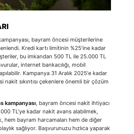
alova
arabük
RI
lis
 kampanyası, bayram öncesi müşterilerine
nlendi. Kredi kartı limitinin %25'ine kadar
smaniye
şteriler, bu imkandan 500 TL ile 25.000 TL
üzce
urular, internet bankacılığı, mobil
pılabilir. Kampanya 31 Aralık 2025'e kadar
i nakit sıkıntısı çekenlere önemli bir çözüm
ans kampanyası
, bayram öncesi nakit ihtiyacı
25.000 TL'ye kadar nakit avans alabilmek,
k, hem bayram harcamaları hem de diğer
kolaylık sağlıyor. Başvurunuzu hızlıca yaparak