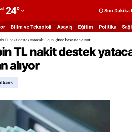
24
°
bul
Son Dakika 
dana
or
Bilim ve Teknoloji
Asayiş
Eğitim
Politika
Sağl
dıyaman
in TL nakit destek yatacak: 3 gün içinde başvuran alıyor
fyonkarahisar
in TL nakit destek yatac
ğrı
n alıyor
masya
nkara
ıfbank
ntalya
rtvin
ydın
alıkesir