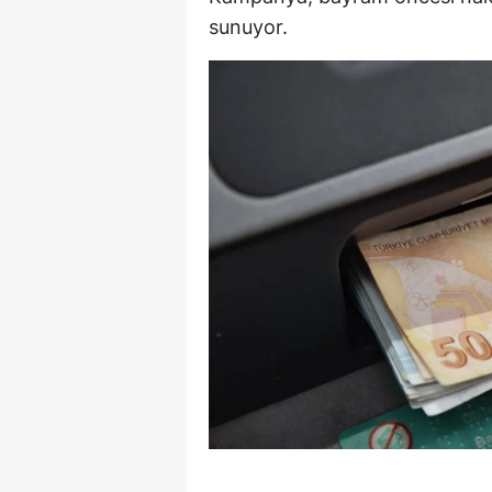
sunuyor.
E
E
E
E
E
G
G
G
H
H
I