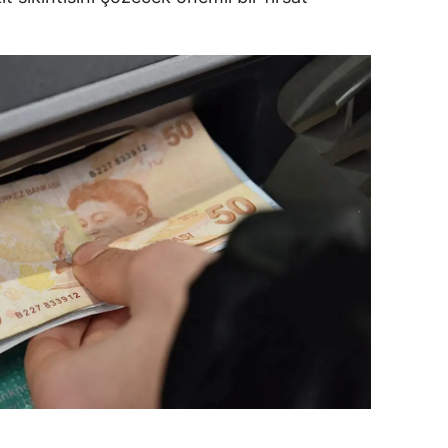
dirne
lazığ
rzincan
rzurum
skişehir
aziantep
iresun
ümüşhane
akkari
atay
sparta