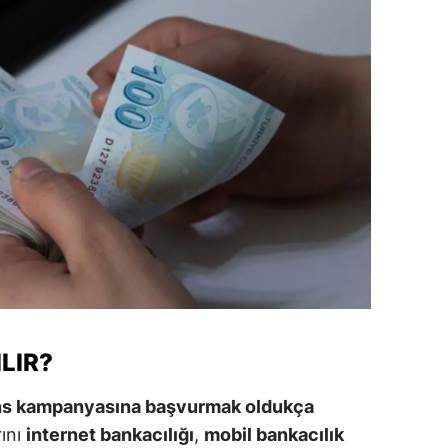
amsun
irt
inop
ivas
ekirdağ
okat
rabzon
unceli
LIR?
anlıurfa
şak
vans kampanyasına başvurmak oldukça
rını
internet bankacılığı
,
mobil bankacılık
an