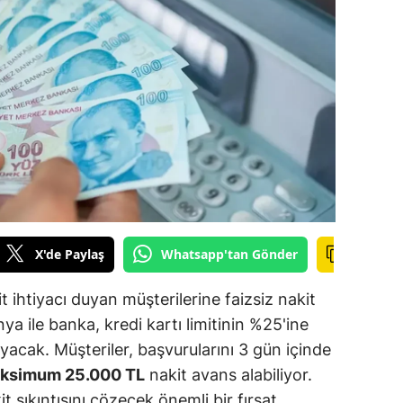
ilecik
ingöl
tlis
olu
urdur
ursa
anakkale
X'de Paylaş
Whatsapp'tan Gönder
ankırı
 ihtiyacı duyan müşterilerine faizsiz nakit
orum
a ile banka, kredi kartı limitinin %25'ine
yacak. Müşteriler, başvurularını 3 gün içinde
enizli
aksimum 25.000 TL
nakit avans alabiliyor.
iyarbakır
sıkıntısını çözecek önemli bir fırsat