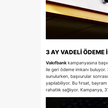
M
M
K
M
M
3 AY VADELI ÖDEME 
M
Vakıfbank
kampanyasına başvura
N
ile geri ödeme imkanı buluyor.
sunulurken, başvurular sonrası
N
yapılabiliyor. Bu fırsat, bayram
O
rahatlık sağlıyor. Kampanya, 31
R
S