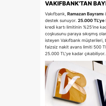
VAKIFBANK'TAN BAY
M
Vakıfbank,
Ramazan Bayramı
ö
İ
destek sunuyor.
25.000 TL'ye 
İ
kredi kartı limitinin %25'ine k
coşkusunu paraya sıkışmış olan
K
isteyen Vakıfbank müşterileri, 
K
faizsiz nakit avans limiti 500 T
25.000 TL'ye kadar çıkabiliyor.
K
Kı
K
K
K
K