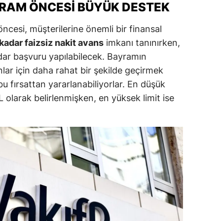
RAM ÖNCESI BÜYÜK DESTEK
ersin
ncesi, müşterilerine önemli bir finansal
stanbul
kadar faizsiz nakit avans
imkanı tanınırken,
zmir
adar başvuru yapılabilecek. Bayramın
lar için daha rahat bir şekilde geçirmek
ars
bu fırsattan yararlanabiliyorlar. En düşük
astamonu
L olarak belirlenmişken, en yüksek limit ise
ayseri
rklareli
ırşehir
ocaeli
onya
ütahya