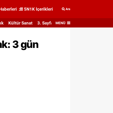
Haberleri
5N1K İçerikleri
Ara
ık
Kültür Sanat
3. Sayfa
MENÜ
ak: 3 gün