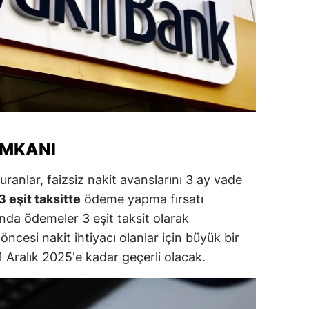
alatya
anisa
ahramanmaraş
ardin
uğla
İMKANI
uş
nlar, faizsiz nakit avanslarını 3 ay vade
evşehir
3 eşit taksitte
ödeme yapma fırsatı
nda ödemeler 3 eşit taksit olarak
iğde
 öncesi nakit ihtiyacı olanlar için büyük bir
rdu
 Aralık 2025'e kadar geçerli olacak.
ize
akarya