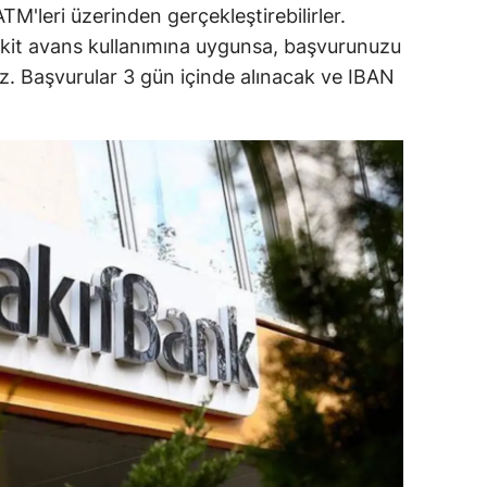
M'leri üzerinden gerçekleştirebilirler.
ozgat
 nakit avans kullanımına uygunsa, başvurunuzu
z. Başvurular 3 gün içinde alınacak ve IBAN
onguldak
ksaray
ayburt
araman
ırıkkale
atman
ırnak
artın
rdahan
ğdır