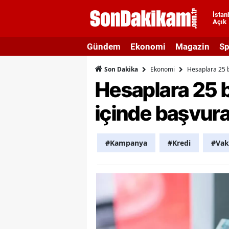
İstan
Açık
A
Gündem
Ekonomi
Magazin
Sp
A
Ekonomi
Hesaplara 25 b
Son Dakika
A
Hesaplara 25 b
A
içinde başvura
A
A
#Kampanya
#Kredi
#Vak
A
A
A
B