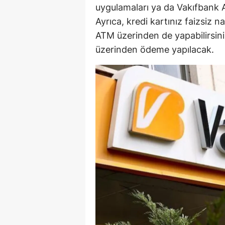
uygulamaları ya da Vakıfbank AT
Y
Ayrıca, kredi kartınız faizsiz
ATM üzerinden de yapabilirsini
Z
üzerinden ödeme yapılacak.
A
B
K
K
B
Ş
B
A
I