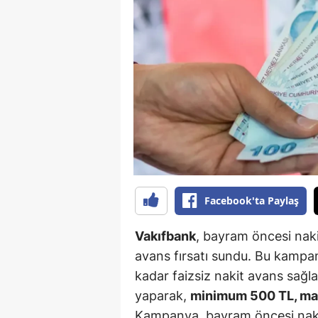
B
B
Bi
B
B
B
Ç
Facebook'ta Paylaş
Ç
Vakıfbank
, bayram öncesi nakit
Ç
avans fırsatı sundu. Bu kampany
kadar faizsiz nakit avans sağla
D
yaparak,
minimum 500 TL, m
D
Kampanya, bayram öncesi nakit 