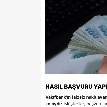
S
Si
S
S
T
T
T
T
NASIL BAŞVURU YAPI
Ş
U
Vakıfbank'ın faizsiz nakit a
kolaydır.
Müşteriler, başvurula
V