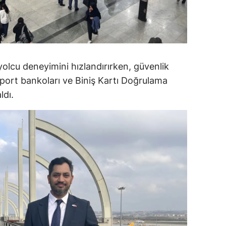
ersin
stanbul
zmir
yolcu deneyimini hızlandırırken, güvenlik
ars
port bankoları ve Biniş Kartı Doğrulama
ldı.
astamonu
ayseri
rklareli
ırşehir
ocaeli
onya
ütahya