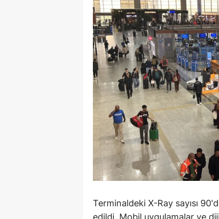
S
Si
S
S
T
T
T
T
Ş
U
Terminaldeki X-Ray sayısı 90'da
edildi. Mobil uygulamalar ve dij
V