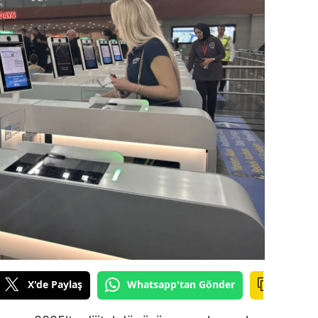
ilecik
ingöl
tlis
olu
urdur
ursa
anakkale
ankırı
orum
enizli
X'de Paylaş
Whatsapp'tan Gönder
iyarbakır