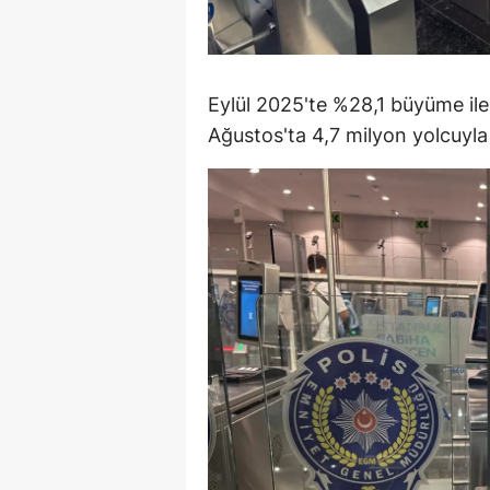
Y
K
Eylül 2025'te %28,1 büyüme ile 
Ki
Ağustos'ta 4,7 milyon yolcuyla r
O
D