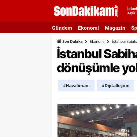
İstan
Açık
A
Gündem
Ekonomi
Magazin
Sp
A
Ekonomi
İstanbul Sabih
Son Dakika
A
İstanbul Sabih
A
dönüşümle yol
A
A
#Havalimanı
#Dijitalleşme
A
A
A
B