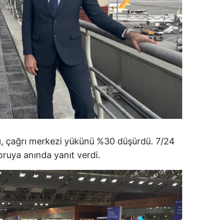
alatya
anisa
ahramanmaraş
ardin
uğla
uş
evşehir
ı, çağrı merkezi yükünü %30 düşürdü. 7/24
oruya anında yanıt verdi.
iğde
rdu
ize
akarya