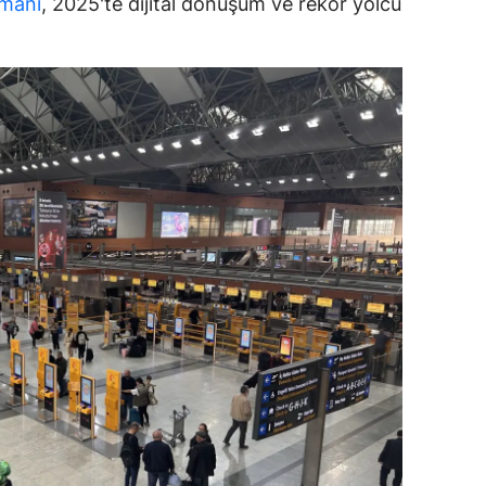
imanı
, 2025'te dijital dönüşüm ve rekor yolcu
dirne
lazığ
rzincan
rzurum
skişehir
aziantep
iresun
ümüşhane
akkari
atay
sparta