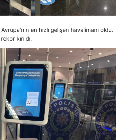
alova
arabük
Avrupa'nın en hızlı gelişen havalimanı oldu.
lis
ekor kırıldı.
smaniye
üzce