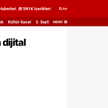
Haberleri
5N1K İçerikleri
Ara
ık
Kültür Sanat
3. Sayfa
MENÜ
ijital