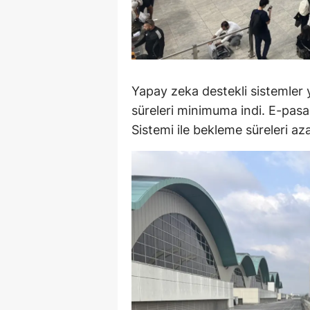
M
İ
İ
Yapay zeka destekli sistemler 
K
süreleri minimuma indi. E-pasa
Sistemi ile bekleme süreleri aza
K
K
Kı
K
K
K
K