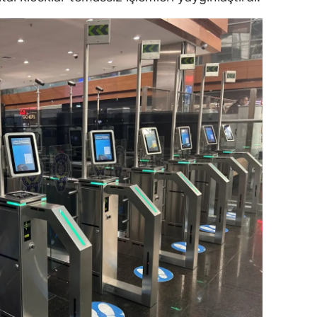
ozgat
onguldak
ksaray
ayburt
araman
ırıkkale
atman
ırnak
artın
rdahan
ğdır