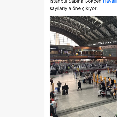
İstanbul Sabiha Gökçen
Haval
E
sayılarıyla öne çıkıyor.
E
E
E
E
G
G
G
H
H
I