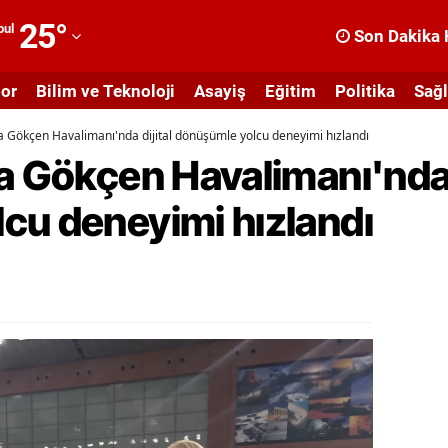
25
°
bul
Son Dakika 
dana
or
Bilim ve Teknoloji
Asayiş
Eğitim
Politika
Sağl
dıyaman
a Gökçen Havalimanı'nda dijital dönüşümle yolcu deneyimi hızlandı
fyonkarahisar
a Gökçen Havalimanı'nda d
ğrı
cu deneyimi hızlandı
masya
nkara
ntalya
rtvin
ydın
alıkesir