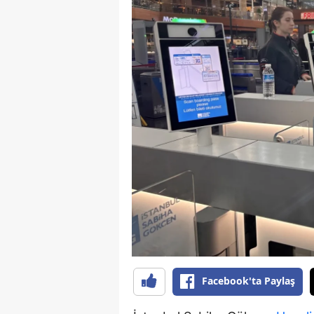
B
B
Bi
B
B
B
Ç
Ç
Ç
D
Facebook'ta Paylaş
D