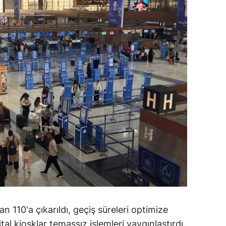
amsun
irt
inop
ivas
ekirdağ
okat
rabzon
unceli
anlıurfa
şak
n 110'a çıkarıldı, geçiş süreleri optimize
ital kiosklar temassız işlemleri yaygınlaştırdı.
an