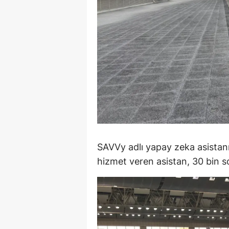
M
M
K
M
M
M
N
SAVVy adlı yapay zeka asistan
hizmet veren asistan, 30 bin s
N
O
R
S