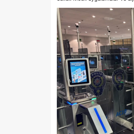
Y
Z
A
B
K
K
B
Ş
B
A
I