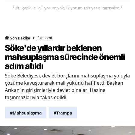
* Bu içerik ile ilgili yorum yok, ilk yorumu siz yazın, tartışalım *
Ekonomi
Son Dakika
Söke'de yıllardır beklenen
mahsuplaşma sürecinde önemli
adım atıldı
Söke Belediyesi, devlet borçlarını mahsuplaşma yoluyla
çözüme kavuşturarak mali yükünü hafifletti. Başkan
Arıkan’ın girişimleriyle devlet binaları Hazine
taşınmazlarıyla takas edildi.
#Mahsuplaşma
#Trampa