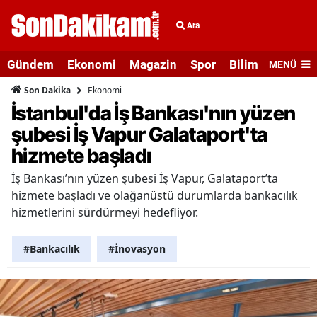
Ara
Gündem
Ekonomi
Magazin
Spor
Bilim ve Teknolo
MENÜ
Ekonomi
Son Dakika
İstanbul'da İş Bankası'nın yüzen
şubesi İş Vapur Galataport'ta
hizmete başladı
İş Bankası’nın yüzen şubesi İş Vapur, Galataport’ta
hizmete başladı ve olağanüstü durumlarda bankacılık
hizmetlerini sürdürmeyi hedefliyor.
#Bankacılık
#İnovasyon