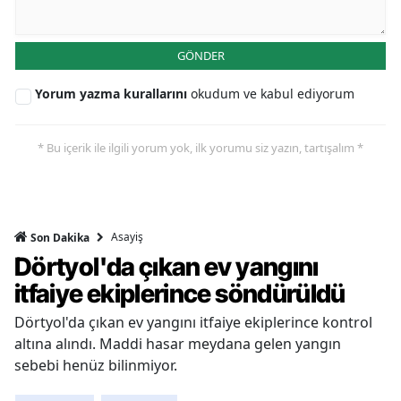
GÖNDER
Yorum yazma kurallarını
okudum ve kabul ediyorum
* Bu içerik ile ilgili yorum yok, ilk yorumu siz yazın, tartışalım *
Asayiş
Son Dakika
Dörtyol'da çıkan ev yangını
itfaiye ekiplerince söndürüldü
Dörtyol'da çıkan ev yangını itfaiye ekiplerince kontrol
altına alındı. Maddi hasar meydana gelen yangın
sebebi henüz bilinmiyor.