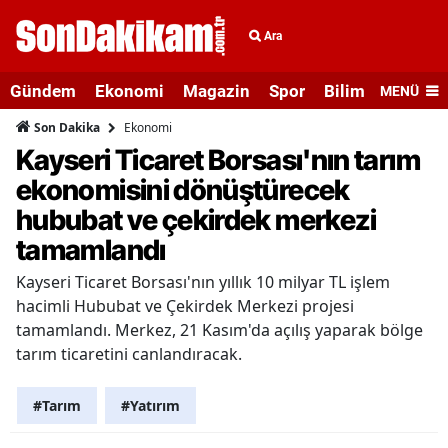
Ara
Gündem
Ekonomi
Magazin
Spor
Bilim ve Teknolo
MENÜ
Ekonomi
Son Dakika
Kayseri Ticaret Borsası'nın tarım
ekonomisini dönüştürecek
hububat ve çekirdek merkezi
tamamlandı
Kayseri Ticaret Borsası'nın yıllık 10 milyar TL işlem
hacimli Hububat ve Çekirdek Merkezi projesi
tamamlandı. Merkez, 21 Kasım'da açılış yaparak bölge
tarım ticaretini canlandıracak.
#Tarım
#Yatırım