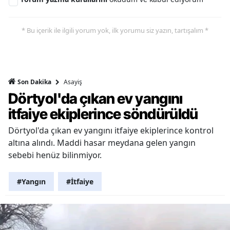
* Bu içerik ile ilgili yorum yok, ilk yorumu siz yazın, tartışalım *
Asayiş
Son Dakika
Dörtyol'da çıkan ev yangını
itfaiye ekiplerince söndürüldü
Dörtyol'da çıkan ev yangını itfaiye ekiplerince kontrol
altına alındı. Maddi hasar meydana gelen yangın
sebebi henüz bilinmiyor.
#Yangın
#İtfaiye