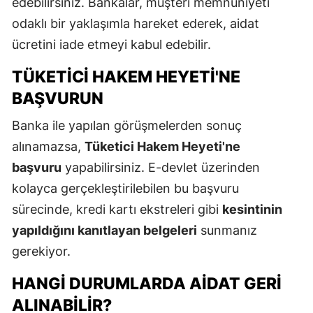
edebilirsiniz. Bankalar, müşteri memnuniyeti
odaklı bir yaklaşımla hareket ederek, aidat
ücretini iade etmeyi kabul edebilir.
TÜKETICI HAKEM HEYETI'NE
BAŞVURUN
Banka ile yapılan görüşmelerden sonuç
alınamazsa,
Tüketici Hakem Heyeti'ne
başvuru
yapabilirsiniz. E-devlet üzerinden
kolayca gerçekleştirilebilen bu başvuru
sürecinde, kredi kartı ekstreleri gibi
kesintinin
yapıldığını kanıtlayan belgeleri
sunmanız
gerekiyor.
HANGI DURUMLARDA AIDAT GERI
ALINABILIR?