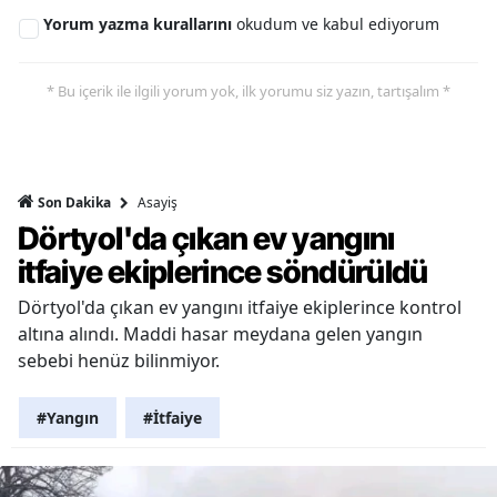
Yorum yazma kurallarını
okudum ve kabul ediyorum
* Bu içerik ile ilgili yorum yok, ilk yorumu siz yazın, tartışalım *
Asayiş
Son Dakika
Dörtyol'da çıkan ev yangını
itfaiye ekiplerince söndürüldü
Dörtyol'da çıkan ev yangını itfaiye ekiplerince kontrol
altına alındı. Maddi hasar meydana gelen yangın
sebebi henüz bilinmiyor.
#Yangın
#İtfaiye