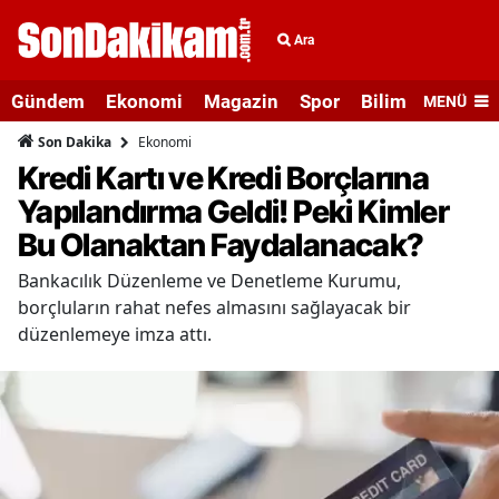
Ara
Gündem
Ekonomi
Magazin
Spor
Bilim ve Teknolo
MENÜ
Ekonomi
Son Dakika
Kredi Kartı ve Kredi Borçlarına
Yapılandırma Geldi! Peki Kimler
Bu Olanaktan Faydalanacak?
Bankacılık Düzenleme ve Denetleme Kurumu,
borçluların rahat nefes almasını sağlayacak bir
düzenlemeye imza attı.