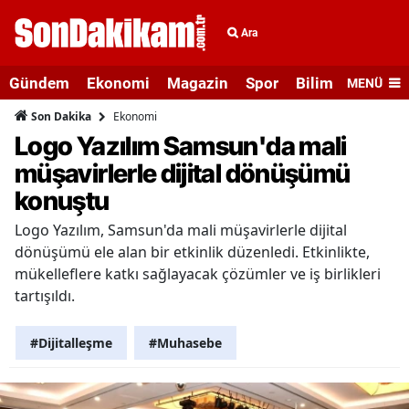
Ara
Gündem
Ekonomi
Magazin
Spor
Bilim ve Teknolo
MENÜ
Ekonomi
Son Dakika
Logo Yazılım Samsun'da mali
müşavirlerle dijital dönüşümü
konuştu
Logo Yazılım, Samsun'da mali müşavirlerle dijital
dönüşümü ele alan bir etkinlik düzenledi. Etkinlikte,
mükelleflere katkı sağlayacak çözümler ve iş birlikleri
tartışıldı.
#Dijitalleşme
#Muhasebe