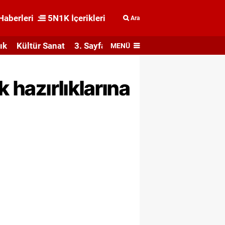
Haberleri
5N1K İçerikleri
Ara
ık
Kültür Sanat
3. Sayfa
MENÜ
 hazırlıklarına