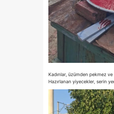
Y
K
Ki
O
D
Kadınlar, üzümden pekmez ve re
Hazırlanan yiyecekler, serin y