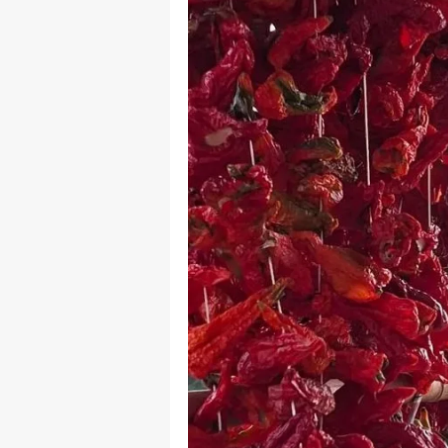
B
B
Bi
B
B
B
Ç
Ç
Ç
D
D