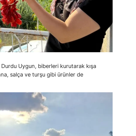
amsun
irt
inop
ivas
ekirdağ
Durdu Uygun, biberleri kurutarak kışa
okat
ana, salça ve turşu gibi ürünler de
rabzon
unceli
anlıurfa
şak
an