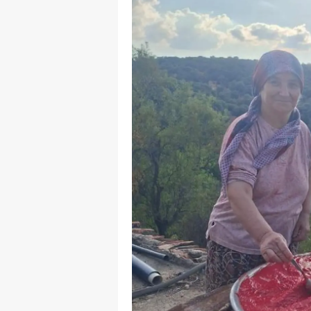
Y
Z
A
B
K
K
B
Ş
B
A
I