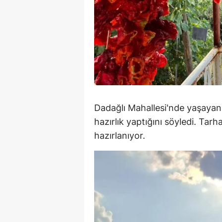
S
Si
S
S
T
Dadağlı Mahallesi'nde yaşayan 
T
hazırlık yaptığını söyledi. Tarh
hazırlanıyor.
T
T
Ş
U
V