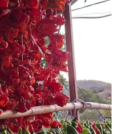
ilecik
ingöl
tlis
olu
urdur
ursa
anakkale
ankırı
orum
enizli
iyarbakır