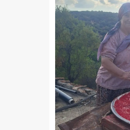
M
İ
İ
K
K
K
Kı
K
K
K
K