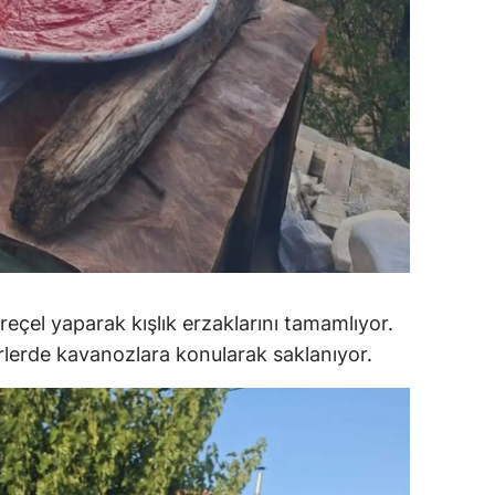
alova
arabük
lis
smaniye
üzce
çel yaparak kışlık erzaklarını tamamlıyor.
erlerde kavanozlara konularak saklanıyor.