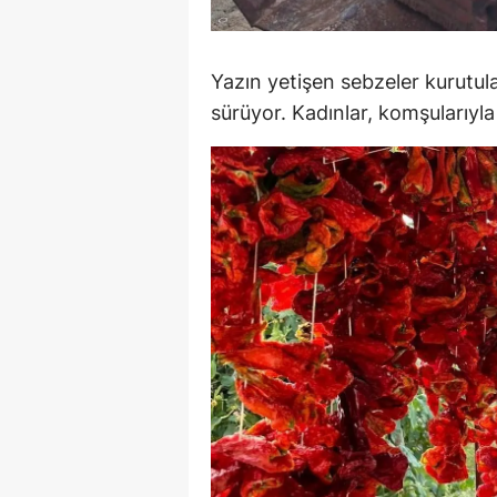
M
M
Yazın yetişen sebzeler kurutul
sürüyor. Kadınlar, komşularıyla
K
M
M
M
N
N
O
R
S