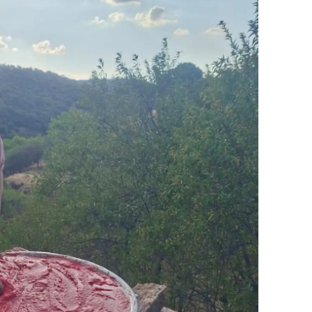
ozgat
onguldak
ksaray
ayburt
araman
ırıkkale
atman
ırnak
artın
rdahan
ğdır