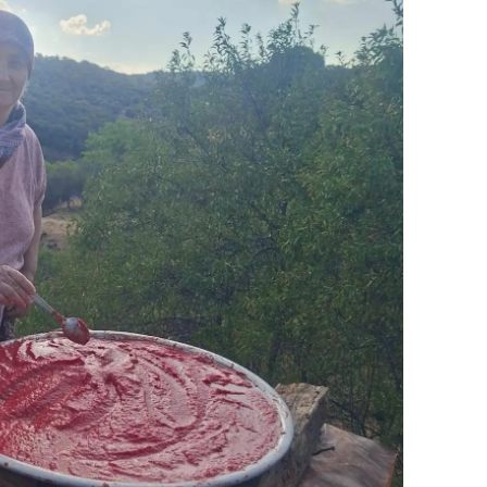
ersin
stanbul
zmir
ars
astamonu
ayseri
rklareli
ırşehir
ocaeli
onya
ütahya