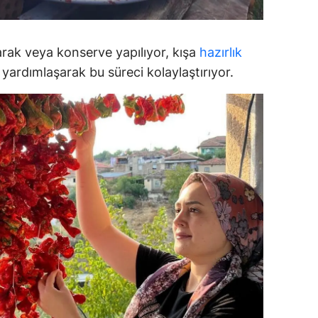
alatya
anisa
arak veya konserve yapılıyor, kışa
hazırlık
 yardımlaşarak bu süreci kolaylaştırıyor.
ahramanmaraş
ardin
uğla
uş
evşehir
iğde
rdu
ize
akarya