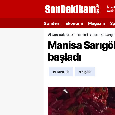
İstan
Açık
A
Gündem
Ekonomi
Magazin
Sp
A
Ekonomi
Manisa Sarıgöl'
Son Dakika
A
Manisa Sarıgöl'
A
başladı
A
A
#Hazırlık
#Kışlık
A
A
A
B