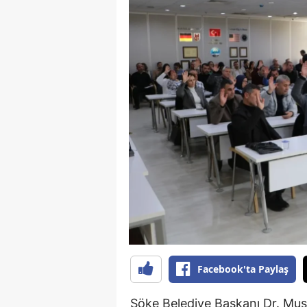
S
Si
S
S
T
T
T
T
Ş
Facebook'ta Paylaş
U
Söke Belediye Başkanı Dr. Must
V