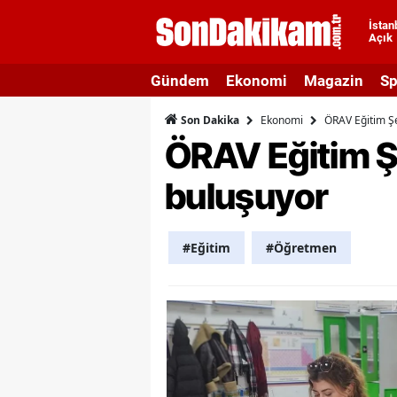
İstan
Açık
A
Gündem
Ekonomi
Magazin
Sp
A
Ekonomi
ÖRAV Eğitim Şe
Son Dakika
A
ÖRAV Eğitim Şe
A
buluşuyor
A
A
#Eğitim
#Öğretmen
A
A
A
B