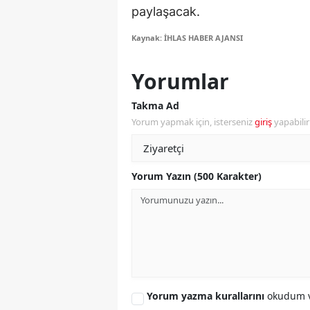
paylaşacak.
M
Kaynak: İHLAS HABER AJANSI
İ
Yorumlar
İ
K
Takma Ad
Yorum yapmak için, isterseniz
giriş
yapabili
K
K
Yorum Yazın (500 Karakter)
Kı
K
K
K
Yorum yazma kurallarını
okudum v
K