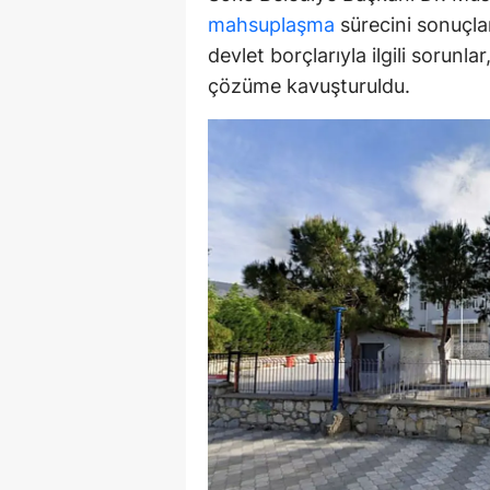
mahsuplaşma
sürecini sonuçlan
Y
devlet borçlarıyla ilgili sorunl
Z
çözüme kavuşturuldu.
A
B
K
K
B
Ş
B
A
I