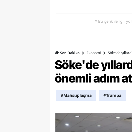
M
M
* Bu içerik ile ilgili 
K
M
Ekonomi
Söke'de yıllar
Son Dakika
M
Söke'de yılla
M
önemli adım at
N
N
#Mahsuplaşma
#Trampa
O
R
S