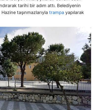
dırarak tarihi bir adım attı. Belediyenin
ozgat
ar, Hazine taşınmazlarıyla
trampa
yapılarak
onguldak
ksaray
ayburt
araman
ırıkkale
atman
ırnak
artın
rdahan
ğdır