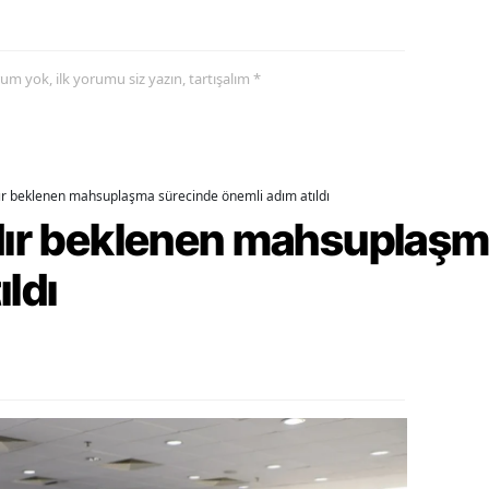
alatya
anisa
yorum yok, ilk yorumu siz yazın, tartışalım *
ahramanmaraş
ardin
dır beklenen mahsuplaşma sürecinde önemli adım atıldı
uğla
rdır beklenen mahsuplaş
uş
ıldı
evşehir
iğde
rdu
ize
akarya