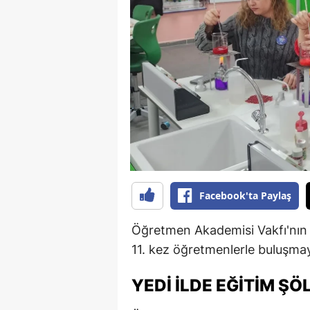
B
B
Bi
B
B
B
Ç
Facebook'ta Paylaş
Ç
Öğretmen Akademisi Vakfı'nın d
Ç
11. kez öğretmenlerle buluşmay
D
YEDI İLDE EĞITIM ŞÖ
D