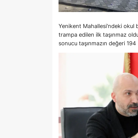
Y
K
Yenikent Mahallesi’ndeki okul
trampa edilen ilk taşınmaz ol
Ki
sonucu taşınmazın değeri 194 m
O
D