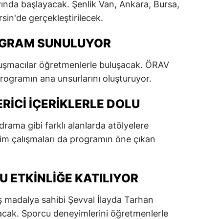
ında başlayacak. Şenlik Van, Ankara, Bursa,
dirne
sin'de gerçekleştirilecek.
lazığ
ROGRAM SUNULUYOR
rzincan
uşmacılar öğretmenlerle buluşacak. ÖRAV
rzurum
r programın ana unsurlarını oluşturuyor.
skişehir
RICI İÇERIKLERLE DOLU
aziantep
rama gibi farklı alanlarda atölyelere
iresun
itim çalışmaları da programın öne çıkan
ümüşhane
akkari
 ETKINLIĞE KATILIYOR
atay
ş madalya sahibi Şevval İlayda Tarhan
sparta
acak. Sporcu deneyimlerini öğretmenlerle