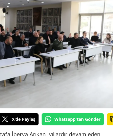
amsun
irt
inop
ivas
ekirdağ
okat
rabzon
unceli
anlıurfa
X'de Paylaş
Whatsapp'tan Gönder
şak
afa İberya Arıkan, yıllardır devam eden
an