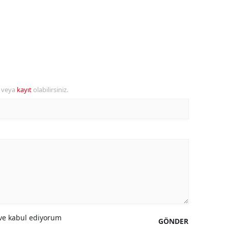
ersin
stanbul
zmir
ars
r veya
kayıt
olabilirsiniz.
astamonu
ayseri
rklareli
ırşehir
ocaeli
onya
e kabul ediyorum
GÖNDER
ütahya