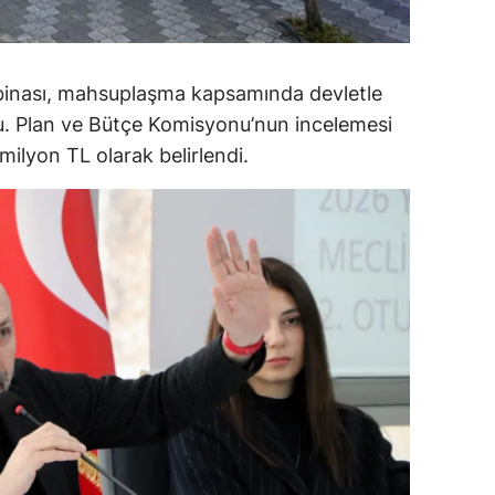
alova
arabük
 binası, mahsuplaşma kapsamında devletle
du. Plan ve Bütçe Komisyonu’nun incelemesi
lis
ilyon TL olarak belirlendi.
smaniye
üzce