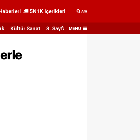
Haberleri
5N1K İçerikleri
Ara
ık
Kültür Sanat
3. Sayfa
MENÜ
erle