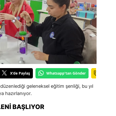
ilecik
ingöl
tlis
olu
urdur
ursa
anakkale
X'de Paylaş
Whatsapp'tan Gönder
ankırı
üzenlediği geleneksel eğitim şenliği, bu yıl
orum
a hazırlanıyor.
enizli
LENI BAŞLIYOR
iyarbakır