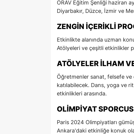
ÖRAV Eğitim Şenliği haziran ay
E
Diyarbakır, Düzce, İzmir ve Mer
E
ZENGIN İÇERIKLI P
E
Etkinlikte alanında uzman kon
E
Atölyeleri ve çeşitli etkinlikle
E
ATÖLYELER İLHAM VE
G
Öğretmenler sanat, felsefe ve d
G
katılabilecek. Dans, yoga ve r
G
etkinlikleri arasında.
H
OLIMPIYAT SPORCUSU
H
Paris 2024 Olimpiyatları gümü
I
Ankara'daki etkinliğe konuk ol