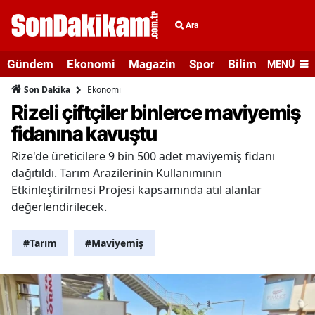
Ara
Gündem
Ekonomi
Magazin
Spor
Bilim ve Teknolo
MENÜ
Ekonomi
Son Dakika
Rizeli çiftçiler binlerce maviyemiş
fidanına kavuştu
Rize'de üreticilere 9 bin 500 adet maviyemiş fidanı
dağıtıldı. Tarım Arazilerinin Kullanımının
Etkinleştirilmesi Projesi kapsamında atıl alanlar
değerlendirilecek.
#Tarım
#Maviyemiş