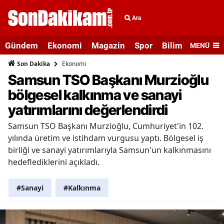
Ara
Gündem
Ekonomi
Magazin
Spor
Bilim ve Teknolo
MENÜ
Ekonomi
Son Dakika
Samsun TSO Başkanı Murzioğlu
bölgesel kalkınma ve sanayi
yatırımlarını değerlendirdi
Samsun TSO Başkanı Murzioğlu, Cumhuriyet'in 102.
yılında üretim ve istihdam vurgusu yaptı. Bölgesel iş
birliği ve sanayi yatırımlarıyla Samsun'un kalkınmasını
hedeflediklerini açıkladı.
#Sanayi
#Kalkınma