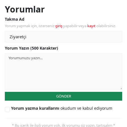
Yorumlar
Takma Ad
Yorum yapmak için, isterseniz
giriş
yapabilir veya
kayıt
olabilirsiniz.
Yorum Yazın (500 Karakter)
GÖNDER
Yorum yazma kurallarını
okudum ve kabul ediyorum
* Bu içerik ile ilgili yorum yok, ilk yorumu siz yazın, tartışalım *