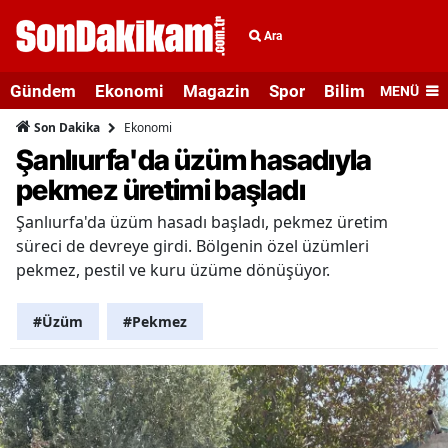
Ara
Gündem
Ekonomi
Magazin
Spor
Bilim ve Teknolo
MENÜ
Ekonomi
Son Dakika
Şanlıurfa'da üzüm hasadıyla
pekmez üretimi başladı
Şanlıurfa'da üzüm hasadı başladı, pekmez üretim
süreci de devreye girdi. Bölgenin özel üzümleri
pekmez, pestil ve kuru üzüme dönüşüyor.
#Üzüm
#Pekmez