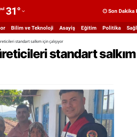
31
°
bul
Son Dakika 
dana
or
Bilim ve Teknoloji
Asayiş
Eğitim
Politika
Sağl
dıyaman
eticileri standart salkım için çalışıyor
fyonkarahisar
eticileri standart salkım 
ğrı
masya
nkara
ntalya
rtvin
ydın
alıkesir