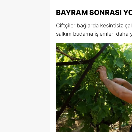
M
BAYRAM SONRASI Y
M
Çiftçiler bağlarda kesintisiz ç
K
salkım budama işlemleri daha
M
M
M
N
N
O
R
S