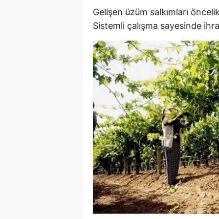
Gelişen üzüm salkımları öncelik
M
Sistemli çalışma sayesinde ihra
İ
İ
K
K
K
Kı
K
K
K
K