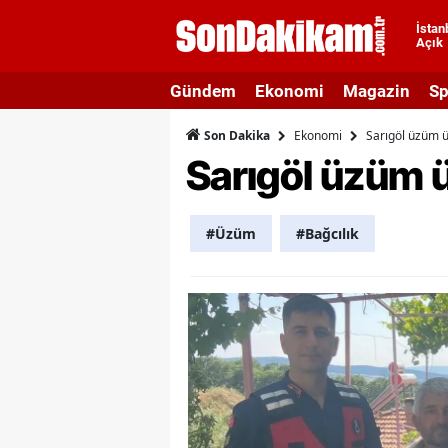
İstan
Açık
A
Gündem
Ekonomi
Magazin
Sp
A
Ekonomi
Sarıgöl üzüm ür
Son Dakika
A
Sarıgöl üzüm ür
A
A
#Üzüm
#Bağcılık
A
A
A
A
B