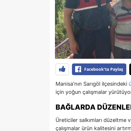
B
B
Bi
B
B
B
Facebook'ta Paylaş
Ç
Manisa'nın Sarıgöl ilçesindeki
Ç
için yoğun çalışmalar yürütüyo
Ç
BAĞLARDA DÜZENLE
D
Üreticiler salkımları düzeltme 
D
çalışmalar ürün kalitesini artır