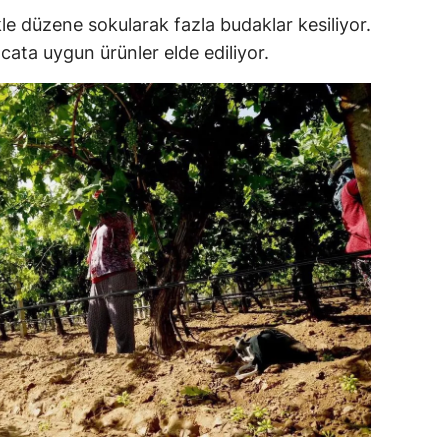
le düzene sokularak fazla budaklar kesiliyor.
ersin
cata uygun ürünler elde ediliyor.
stanbul
zmir
ars
astamonu
ayseri
rklareli
ırşehir
ocaeli
onya
ütahya