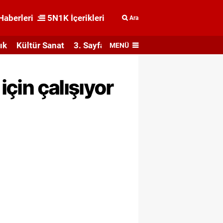
Haberleri
5N1K İçerikleri
Ara
ık
Kültür Sanat
3. Sayfa
MENÜ
için çalışıyor