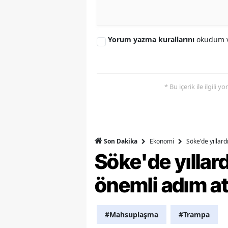
Y
Yorum yazma kurallarını
okudum v
K
Ki
O
* Bu içerik ile ilgili 
D
Ekonomi
Söke'de yıllar
Son Dakika
Söke'de yılla
önemli adım at
#Mahsuplaşma
#Trampa