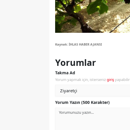
Y
Z
A
Kaynak: İHLAS HABER AJANSI
B
K
Yorumlar
K
Takma Ad
Yorum yapmak için, isterseniz
giriş
yapabili
B
Ş
Yorum Yazın (500 Karakter)
B
A
I