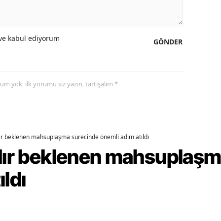
alova
e kabul ediyorum
arabük
GÖNDER
lis
smaniye
yorum yok, ilk yorumu siz yazın, tartışalım *
üzce
dır beklenen mahsuplaşma sürecinde önemli adım atıldı
rdır beklenen mahsuplaş
ıldı