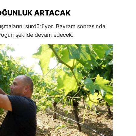
alatya
OĞUNLUK ARTACAK
anisa
alışmalarını sürdürüyor. Bayram sonrasında
ahramanmaraş
 yoğun şekilde devam edecek.
ardin
uğla
uş
evşehir
iğde
rdu
ize
akarya