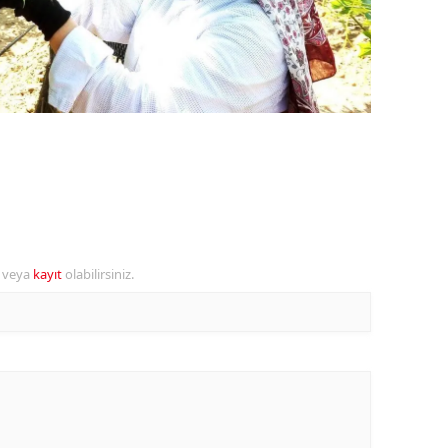
ozgat
onguldak
ksaray
ayburt
araman
ırıkkale
r veya
kayıt
olabilirsiniz.
atman
ırnak
artın
rdahan
ğdır