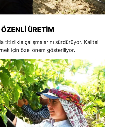
amsun
irt
N ÖZENLI ÜRETIM
inop
 titizlikle çalışmalarını sürdürüyor. Kaliteli
ivas
mek için özel önem gösteriliyor.
ekirdağ
okat
rabzon
unceli
anlıurfa
şak
an