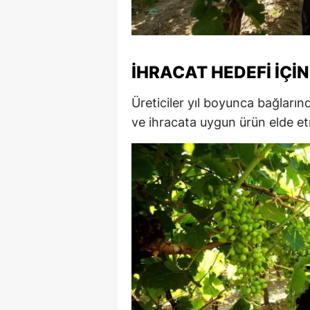
S
Si
İHRACAT HEDEFI İÇI
S
Üreticiler yıl boyunca bağlarında
S
ve ihracata uygun ürün elde et
T
T
T
T
Ş
U
V