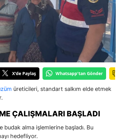
ilecik
ingöl
tlis
olu
urdur
ursa
X'de Paylaş
Whatsapp'tan Gönder
anakkale
üzüm
üreticileri, standart salkım elde etmek
ankırı
r.
orum
ME ÇALIŞMALARI BAŞLADI
enizli
ve budak alma işlemlerine başladı. Bu
iyarbakır
mayı hedefliyor.