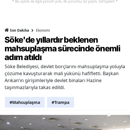
* Bu içerik ile ilgili yorum yok, ilk yorumu siz yazın, tartışalım *
Ekonomi
Son Dakika
Söke'de yıllardır beklenen
mahsuplaşma sürecinde önemli
adım atıldı
Söke Belediyesi, devlet borçlarını mahsuplaşma yoluyla
çözüme kavuşturarak mali yükünü hafifletti. Başkan
Arıkan’ın girişimleriyle devlet binaları Hazine
taşınmazlarıyla takas edildi.
#Mahsuplaşma
#Trampa