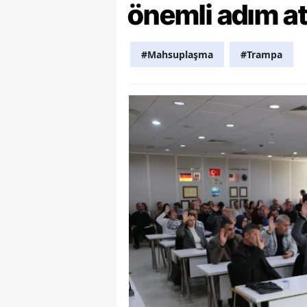
önemli adım at
Y
Z
#Mahsuplaşma
#Trampa
A
B
K
K
B
Ş
B
A
I