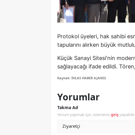
M
M
K
Protokol üyeleri, hak sahibi esn
tapularını alırken büyük mutlul
M
Küçük Sanayi Sitesi'nin modern
M
sağlayacağı ifade edildi. Tören
M
Kaynak: İHLAS HABER AJANSI
N
Yorumlar
N
Takma Ad
O
Yorum yapmak için, isterseniz
giriş
yapabili
R
S