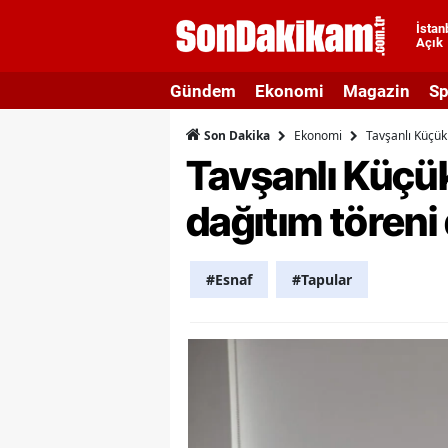
İstan
Açık
A
Gündem
Ekonomi
Magazin
Sp
A
Ekonomi
Tavşanlı Küçük 
Son Dakika
A
Tavşanlı Küçük 
A
dağıtım töreni
A
A
#Esnaf
#Tapular
A
A
A
B