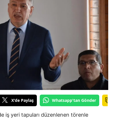
ilecik
ingöl
tlis
olu
urdur
ursa
anakkale
ankırı
X'de Paylaş
Whatsapp'tan Gönder
orum
enizli
e iş yeri tapuları düzenlenen törenle
iyarbakır