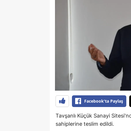
B
B
Bi
B
B
B
Ç
Ç
Facebook'ta Paylaş
Ç
D
Tavşanlı Küçük Sanayi Sitesi'nd
sahiplerine teslim edildi.
D