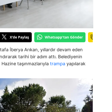
alova
arabük
lis
X'de Paylaş
Whatsapp'tan Gönder
smaniye
afa İberya Arıkan, yıllardır devam eden
üzce
dırarak tarihi bir adım attı. Belediyenin
ar, Hazine taşınmazlarıyla
trampa
yapılarak