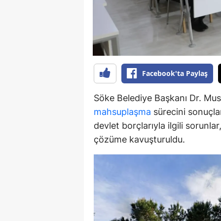
Y
K
Ki
Facebook'ta Paylaş
O
Söke Belediye Başkanı Dr. Must
D
mahsuplaşma
sürecini sonuçlan
devlet borçlarıyla ilgili sorunl
çözüme kavuşturuldu.