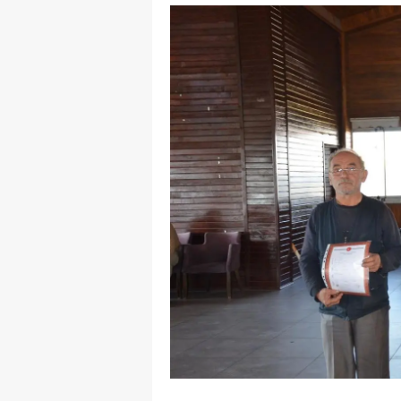
E
E
E
E
E
G
G
G
H
H
I