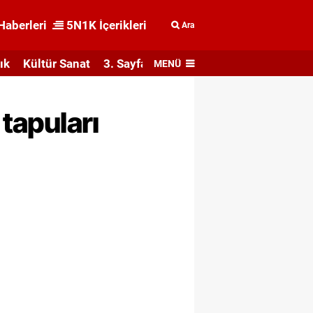
Haberleri
5N1K İçerikleri
Ara
ık
Kültür Sanat
3. Sayfa
MENÜ
 tapuları