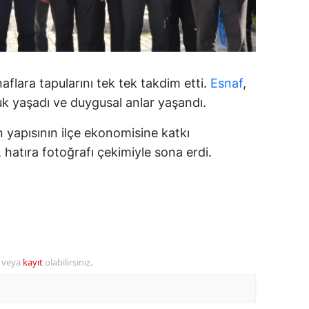
alatya
anisa
ahramanmaraş
aflara tapularını tek tek takdim etti.
Esnaf
,
uk yaşadı ve duygusal anlar yaşandı.
ardin
 yapısının ilçe ekonomisine katkı
uğla
, hatıra fotoğrafı çekimiyle sona erdi.
uş
evşehir
iğde
rdu
r veya
kayıt
olabilirsiniz.
ize
akarya