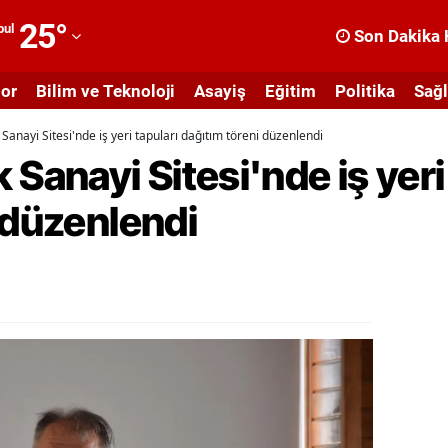
25
°
bul
Son Dakika 
dana
or
Bilim ve Teknoloji
Asayiş
Eğitim
Politika
Sağl
dıyaman
Sanayi Sitesi'nde iş yeri tapuları dağıtım töreni düzenlendi
fyonkarahisar
Sanayi Sitesi'nde iş yeri
ğrı
 düzenlendi
masya
nkara
ntalya
rtvin
ydın
alıkesir