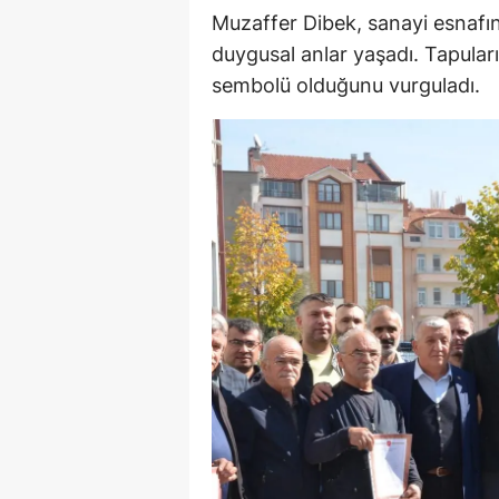
Muzaffer Dibek, sanayi esnafının
M
duygusal anlar yaşadı. Tapular
İ
sembolü olduğunu vurguladı.
İ
K
K
K
Kı
K
K
K
K