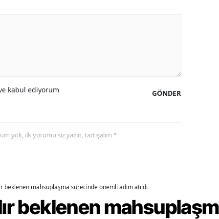
amsun
irt
inop
ivas
e kabul ediyorum
GÖNDER
ekirdağ
okat
yorum yok, ilk yorumu siz yazın, tartışalım *
rabzon
unceli
anlıurfa
dır beklenen mahsuplaşma sürecinde önemli adım atıldı
şak
rdır beklenen mahsuplaş
an