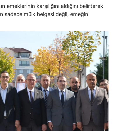
 emeklerinin karşılığını aldığını belirterek
ersin
ın sadece mülk belgesi değil, emeğin
stanbul
zmir
ars
astamonu
ayseri
rklareli
ırşehir
ocaeli
onya
ütahya