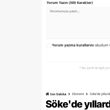
Yorum Yazın (500 Karakter)
S
Si
S
S
Yorum yazma kurallarını
okudum v
T
T
* Bu içerik ile ilgili 
T
T
Ş
Ekonomi
Söke'de yıllar
Son Dakika
U
Söke'de yılla
V