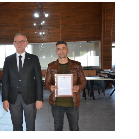
dirne
lazığ
rzincan
rzurum
skişehir
aziantep
iresun
ümüşhane
akkari
atay
sparta