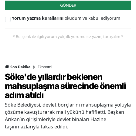
GÖNDER
Yorum yazma kurallarını
okudum ve kabul ediyorum
* Bu içerik ile ilgili yorum yok, ilk yorumu siz yazın, tartışalım *
Ekonomi
Son Dakika
Söke'de yıllardır beklenen
mahsuplaşma sürecinde önemli
adım atıldı
Söke Belediyesi, devlet borçlarını mahsuplaşma yoluyla
çözüme kavuşturarak mali yükünü hafifletti. Başkan
Arıkan’ın girişimleriyle devlet binaları Hazine
taşınmazlarıyla takas edildi.