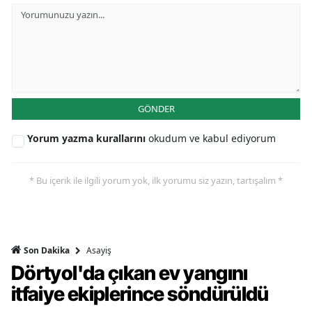
GÖNDER
Yorum yazma kurallarını
okudum ve kabul ediyorum
* Bu içerik ile ilgili yorum yok, ilk yorumu siz yazın, tartışalım *
Asayiş
Son Dakika
Dörtyol'da çıkan ev yangını
itfaiye ekiplerince söndürüldü