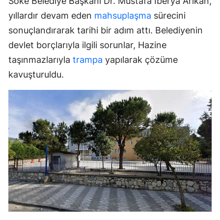
Söke Belediye Başkanı Dr. Mustafa İberya Arıkan,
yıllardır devam eden
mahsuplaşma
sürecini
sonuçlandırarak tarihi bir adım attı. Belediyenin
devlet borçlarıyla ilgili sorunlar, Hazine
taşınmazlarıyla
trampa
yapılarak çözüme
kavuşturuldu.