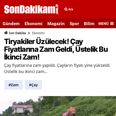
Ara
Gündem
Ekonomi
Magazin
Spor
Bilim ve Teknolo
MENÜ
Ekonomi
Son Dakika
Tiryakiler Üzülecek! Çay
Fiyatlarına Zam Geldi, Üstelik Bu
İkinci Zam!
Çay fiyatlarına zam yapıldı. Çayların fiyatı yine yükseldi.
Üstelik bu ikinci zam…
#Zam
#Çay