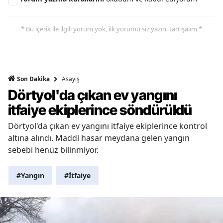
* Bu içerik ile ilgili yorum yok, ilk yorumu siz yazın, tartışalım *
Asayiş
Son Dakika
Dörtyol'da çıkan ev yangını
itfaiye ekiplerince söndürüldü
Dörtyol'da çıkan ev yangını itfaiye ekiplerince kontrol
altına alındı. Maddi hasar meydana gelen yangın
sebebi henüz bilinmiyor.
#Yangın
#İtfaiye