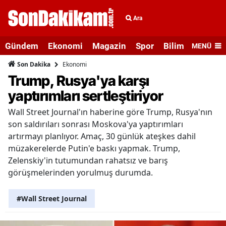
Ara
Gündem
Ekonomi
Magazin
Spor
Bilim ve Teknolo
MENÜ
Ekonomi
Son Dakika
Trump, Rusya'ya karşı
yaptırımları sertleştiriyor
Wall Street Journal'ın haberine göre Trump, Rusya'nın
son saldırıları sonrası Moskova'ya yaptırımları
artırmayı planlıyor. Amaç, 30 günlük ateşkes dahil
müzakerelerde Putin'e baskı yapmak. Trump,
Zelenskiy'in tutumundan rahatsız ve barış
görüşmelerinden yorulmuş durumda.
#Wall Street Journal