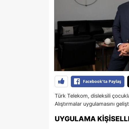
B
B
Bi
B
B
B
Ç
Facebook'ta Paylaş
Ç
Türk Telekom, disleksili çocukl
Ç
Alıştırmalar uygulamasını geli
D
UYGULAMA KIŞISELL
D