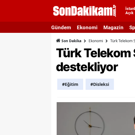
İstan
Açık
A
Gündem
Ekonomi
Magazin
Sp
A
Ekonomi
Türk Telekom Sm
Son Dakika
A
Türk Telekom S
A
destekliyor
A
A
#Eğitim
#Disleksi
A
A
A
B