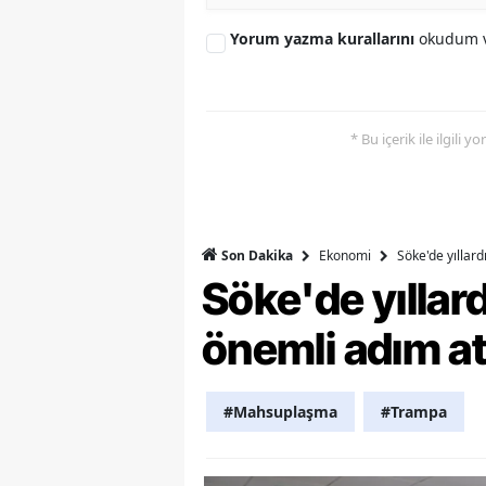
M
Yorum yazma kurallarını
okudum v
M
K
* Bu içerik ile ilgili 
M
M
M
Ekonomi
Söke'de yıllar
Son Dakika
Söke'de yılla
N
önemli adım at
N
O
#Mahsuplaşma
#Trampa
R
S