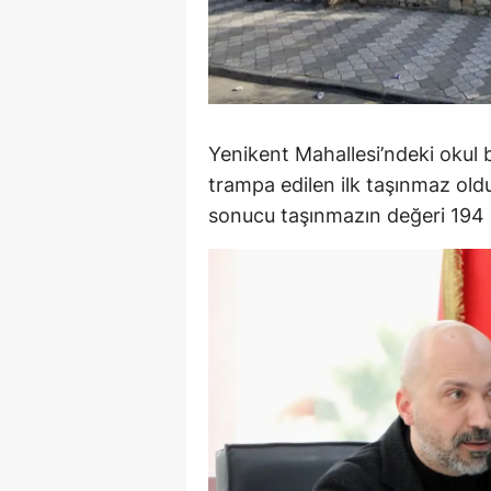
Y
K
Ki
Yenikent Mahallesi’ndeki okul
O
trampa edilen ilk taşınmaz ol
sonucu taşınmazın değeri 194 m
D