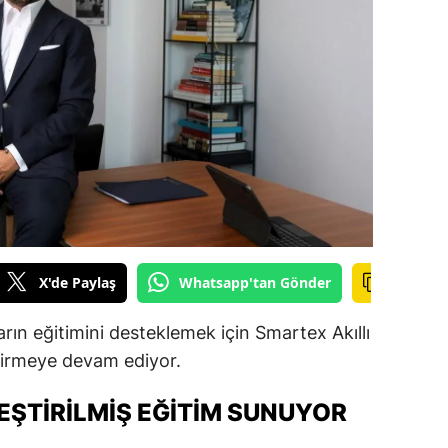
ilecik
ingöl
tlis
olu
urdur
ursa
anakkale
X'de Paylaş
Whatsapp'tan Gönder
ankırı
arın eğitimini desteklemek için Smartex Akıllı
orum
ştirmeye devam ediyor.
enizli
EŞTIRILMIŞ EĞITIM SUNUYOR
iyarbakır