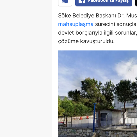
Facebook'ta Paylaş
Y
Söke Belediye Başkanı Dr. Must
Z
mahsuplaşma
sürecini sonuçlan
devlet borçlarıyla ilgili sorunl
A
çözüme kavuşturuldu.
B
K
K
B
Ş
B
A
I