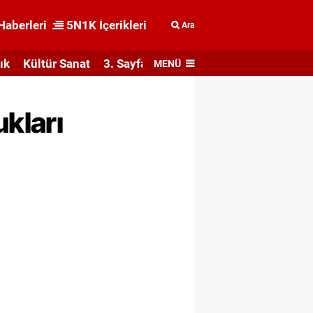
Haberleri
5N1K İçerikleri
Ara
ık
Kültür Sanat
3. Sayfa
MENÜ
ukları