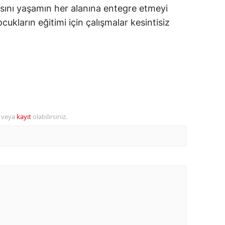
ısını yaşamın her alanına entegre etmeyi
ersin
cukların eğitimi için çalışmalar kesintisiz
stanbul
zmir
ars
astamonu
ayseri
r veya
kayıt
olabilirsiniz.
rklareli
ırşehir
ocaeli
onya
ütahya