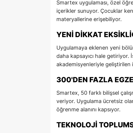
Smartex uygulaması, özel öğr
E
içerikler sunuyor. Çocuklar ke
materyallerine erişebiliyor.
E
E
YENI DIKKAT EKSIKL
E
Uygulamaya eklenen yeni bölüm,
daha kapsayıcı hale getiriyor. 
E
akademisyenleriyle geliştirilen 
G
300'DEN FAZLA EGZE
G
G
Smartex, 50 farklı bilişsel çal
veriyor. Uygulama ücretsiz ola
H
öğrenme alanını kapsıyor.
H
TEKNOLOJI TOPLUM
I