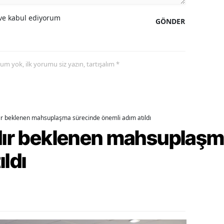
alatya
e kabul ediyorum
GÖNDER
anisa
ahramanmaraş
yorum yok, ilk yorumu siz yazın, tartışalım *
ardin
uğla
uş
dır beklenen mahsuplaşma sürecinde önemli adım atıldı
rdır beklenen mahsuplaş
evşehir
ıldı
iğde
rdu
ize
akarya