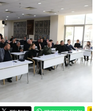
amsun
irt
inop
ivas
ekirdağ
okat
rabzon
unceli
anlıurfa
şak
an