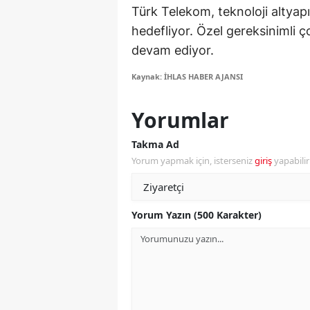
Türk Telekom, teknoloji altyap
M
hedefliyor. Özel gereksinimli ço
İ
devam ediyor.
İ
Kaynak: İHLAS HABER AJANSI
K
Yorumlar
K
Takma Ad
K
Yorum yapmak için, isterseniz
giriş
yapabili
Kı
Yorum Yazın (500 Karakter)
K
K
K
K