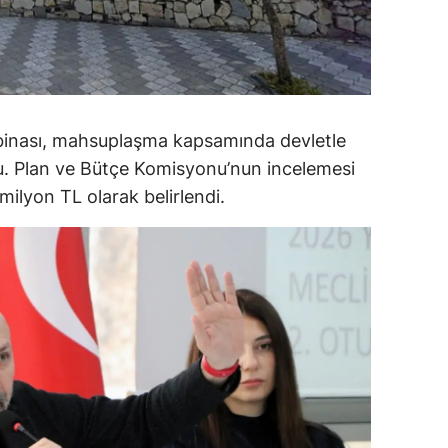
alova
arabük
lis
 binası, mahsuplaşma kapsamında devletle
smaniye
du. Plan ve Bütçe Komisyonu’nun incelemesi
ilyon TL olarak belirlendi.
üzce