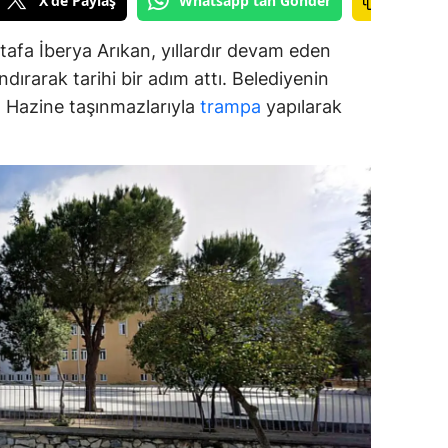
X'de Paylaş
Whatsapp'tan Gönder
ozgat
afa İberya Arıkan, yıllardır devam eden
onguldak
dırarak tarihi bir adım attı. Belediyenin
ar, Hazine taşınmazlarıyla
trampa
yapılarak
ksaray
ayburt
araman
ırıkkale
atman
ırnak
artın
rdahan
ğdır