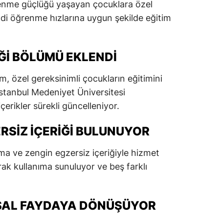
enme güçlüğü yaşayan çocuklara özel
dirne
ndi öğrenme hızlarına uygun şekilde eğitim
lazığ
rzincan
IĞI BÖLÜMÜ EKLENDI
rzurum
 özel gereksinimli çocukların eğitimini
İstanbul Medeniyet Üniversitesi
skişehir
içerikler sürekli güncelleniyor.
aziantep
RSIZ İÇERIĞI BULUNUYOR
iresun
ümüşhane
ışma ve zengin egzersiz içeriğiyle hizmet
rak kullanıma sunuluyor ve beş farklı
akkari
atay
SAL FAYDAYA DÖNÜŞÜYOR
sparta