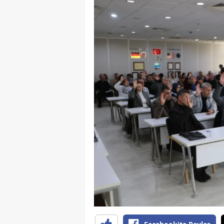
S
Si
S
S
T
T
T
T
Ş
U
V