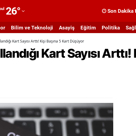
26
°
bul
Son Dakika 
dana
or
Bilim ve Teknoloji
Asayiş
Eğitim
Politika
Sağl
dıyaman
andığı Kart Sayısı Arttı! Kişi Başına 5 Kart Düşüyor
fyonkarahisar
andığı Kart Sayısı Arttı! 
ğrı
masya
nkara
ntalya
rtvin
ydın
alıkesir