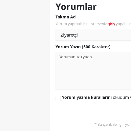
Yorumlar
Y
Takma Ad
Z
Yorum yapmak için, isterseniz
giriş
yapabili
A
B
Yorum Yazın (500 Karakter)
K
K
B
Ş
Yorum yazma kurallarını
okudum v
B
A
* Bu içerik ile ilgili 
I