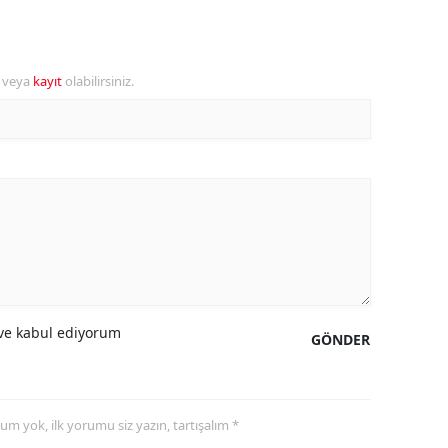
ozgat
onguldak
r veya
kayıt
olabilirsiniz.
ksaray
ayburt
araman
ırıkkale
atman
ırnak
e kabul ediyorum
GÖNDER
artın
rdahan
yorum yok, ilk yorumu siz yazın, tartışalım *
ğdır