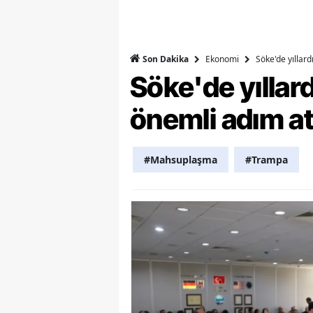
Y
K
Ekonomi
Söke'de yıllar
Son Dakika
Söke'de yılla
Ki
önemli adım at
O
D
#Mahsuplaşma
#Trampa