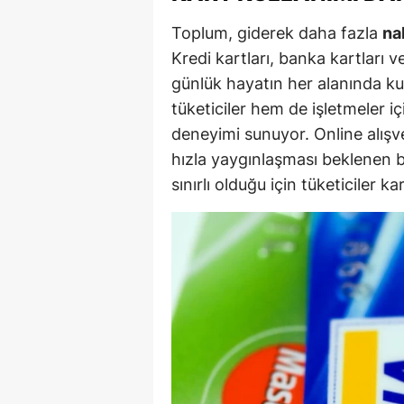
E
Toplum, giderek daha fazla
na
Kredi kartları, banka kartları 
E
günlük hayatın her alanında ku
E
tüketiciler hem de işletmeler i
E
deneyimi sunuyor. Online alışve
hızla yaygınlaşması beklenen 
E
sınırlı olduğu için tüketiciler k
G
G
G
H
H
I