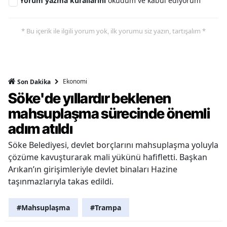
Yorum yazma kurallarını
okudum ve kabul ediyorum
* Bu içerik ile ilgili yorum yok, ilk yorumu siz yazın, tartışalım *
Ekonomi
Son Dakika
Söke'de yıllardır beklenen
mahsuplaşma sürecinde önemli
adım atıldı
Söke Belediyesi, devlet borçlarını mahsuplaşma yoluyla
çözüme kavuşturarak mali yükünü hafifletti. Başkan
Arıkan’ın girişimleriyle devlet binaları Hazine
taşınmazlarıyla takas edildi.
#Mahsuplaşma
#Trampa