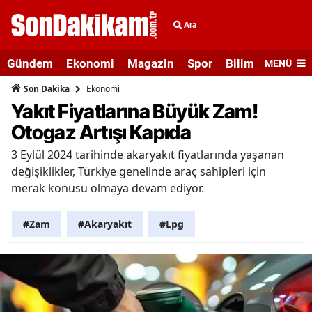
Ara
Gündem
Ekonomi
Magazin
Spor
Bilim ve Teknolo
MENÜ
Ekonomi
Son Dakika
Yakıt Fiyatlarına Büyük Zam!
Otogaz Artışı Kapıda
3 Eylül 2024 tarihinde akaryakıt fiyatlarında yaşanan
değişiklikler, Türkiye genelinde araç sahipleri için
merak konusu olmaya devam ediyor.
#Zam
#Akaryakıt
#Lpg