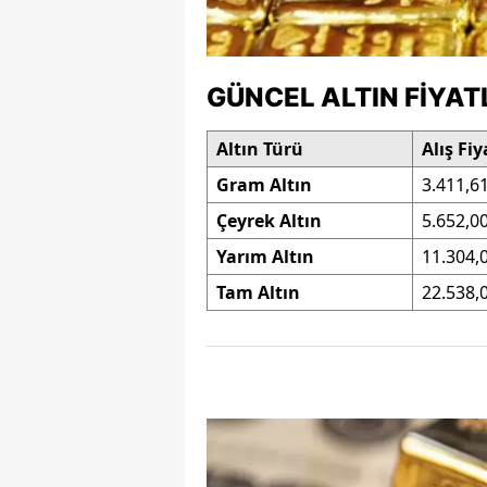
M
İ
GÜNCEL ALTIN FIYAT
İ
Altın Türü
Alış Fiy
K
Gram Altın
3.411,6
K
Çeyrek Altın
5.652,0
K
Yarım Altın
11.304,
Tam Altın
22.538,
Kı
K
K
K
K