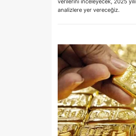
verilerini inceleyecek, 2025 yıl
E
analizlere yer vereceğiz.
E
E
E
E
G
G
G
H
H
I