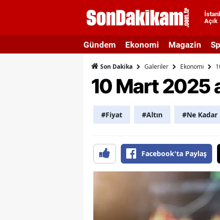
İstan
Açık
A
Gündem
Ekonomi
Magazin
Sp
A
Galeriler
Ekonomi
1
Son Dakika
A
10 Mart 2025 al
A
A
#Fiyat
#Altın
#Ne Kadar
A
A
Facebook'ta Paylaş
A
A
B