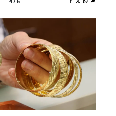
6
4 /
alova
arabük
lis
smaniye
üzce