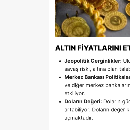
Y
Z
A
B
ALTIN FIYATLARINI 
K
Jeopolitik Gerginlikler:
Ulu
savaş riski, altına olan tale
K
Merkez Bankası Politikalar
B
ve diğer merkez bankalarını
etkiliyor.
Ş
Doların Değeri:
Doların gücü
B
artabiliyor. Doların değer k
açmaktadır.
A
I