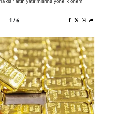
ına dair altın yatırımlarına yönelik önemli
dirne
lazığ
6
1 /
rzincan
rzurum
skişehir
aziantep
iresun
ümüşhane
akkari
atay
sparta