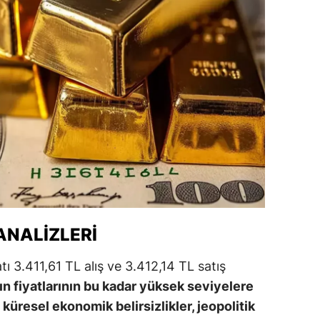
alatya
anisa
ahramanmaraş
ardin
uğla
uş
evşehir
iğde
 ANALIZLERI
rdu
atı 3.411,61 TL alış ve 3.412,14 TL satış
ın fiyatlarının bu kadar yüksek seviyelere
ize
küresel ekonomik belirsizlikler, jeopolitik
akarya