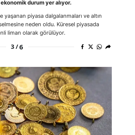
ç ekonomik durum yer alıyor.
amsun
de yaşanan piyasa dalgalanmaları ve altın
irt
ükselmesine neden oldu. Küresel piyasada
enli liman olarak görülüyor.
inop
6
3 /
ivas
ekirdağ
okat
rabzon
unceli
anlıurfa
şak
an