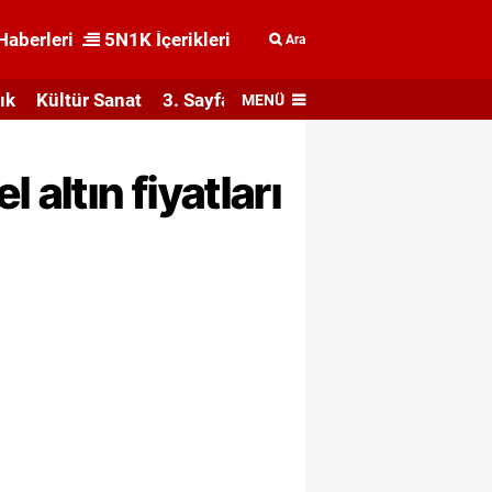
Haberleri
5N1K İçerikleri
Ara
ık
Kültür Sanat
3. Sayfa
MENÜ
altın fiyatları