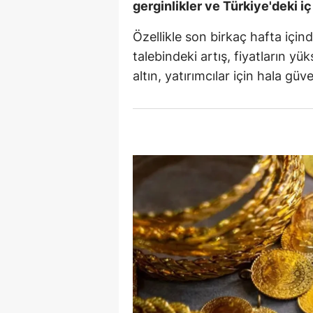
gerginlikler ve Türkiye'deki i
S
Özellikle son birkaç hafta için
Si
talebindeki artış, fiyatların y
altın, yatırımcılar için hala güv
S
S
T
T
T
T
Ş
U
V