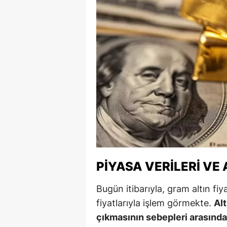
M
M
K
M
M
M
N
N
PIYASA VERILERI VE
O
Bugün itibarıyla, gram altın fiy
fiyatlarıyla işlem görmekte.
Alt
R
çıkmasının sebepleri arasında 
S