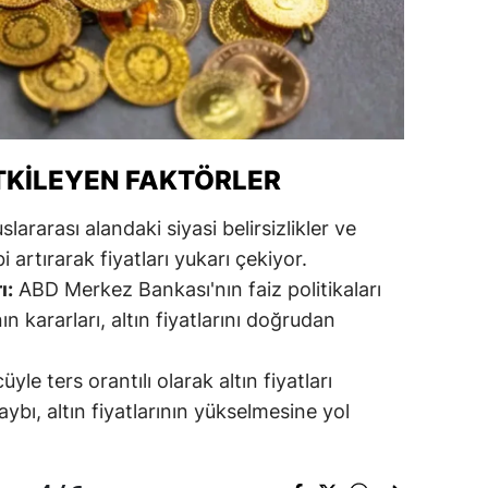
ozgat
onguldak
ksaray
ayburt
ETKILEYEN FAKTÖRLER
araman
slararası alandaki siyasi belirsizlikler ve
bi artırarak fiyatları yukarı çekiyor.
ırıkkale
ı:
ABD Merkez Bankası'nın faiz politikaları
atman
n kararları, altın fiyatlarını doğrudan
ırnak
yle ters orantılı olarak altın fiyatları
artın
aybı, altın fiyatlarının yükselmesine yol
rdahan
ğdır