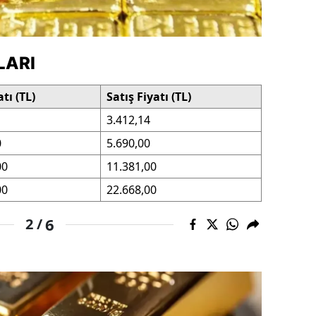
ersin
stanbul
LARI
zmir
atı (TL)
Satış Fiyatı (TL)
ars
1
3.412,14
astamonu
0
5.690,00
ayseri
00
11.381,00
00
22.668,00
rklareli
6
2 /
ırşehir
ocaeli
onya
ütahya