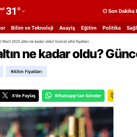
31
°
bul
Son Dakika 
dana
or
Bilim ve Teknoloji
Asayiş
Eğitim
Politika
Sağl
dıyaman
0 Mart 2025 altın ne kadar oldu? Güncel altın fiyatları
fyonkarahisar
tın ne kadar oldu? Güncel 
ğrı
masya
#Altın Fiyatları
nkara
ntalya
X'de Paylaş
Whatsapp'tan Gönder
rtvin
ydın
alıkesir