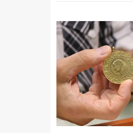
Y
K
Ki
O
D