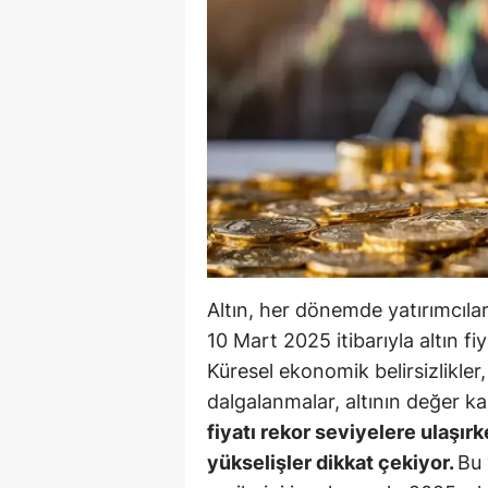
B
B
Bi
B
B
B
Ç
Altın, her dönemde yatırımcılar
Ç
10 Mart 2025 itibarıyla altın fi
Küresel ekonomik belirsizlikler,
Ç
dalgalanmalar, altının değer 
D
fiyatı rekor seviyelere ulaşırk
yükselişler dikkat çekiyor.
Bu 
D