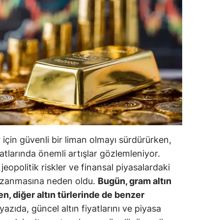
ilecik
ingöl
tlis
olu
urdur
ursa
anakkale
 için güvenli bir liman olmayı sürdürürken,
ankırı
yatlarında önemli artışlar gözlemleniyor.
 jeopolitik riskler ve finansal piyasalardaki
orum
kazanmasına neden oldu.
Bugün, gram altın
enizli
en, diğer altın türlerinde de benzer
yazıda, güncel altın fiyatlarını ve piyasa
iyarbakır