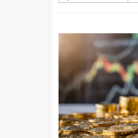
M
M
K
M
M
M
N
N
O
R
S