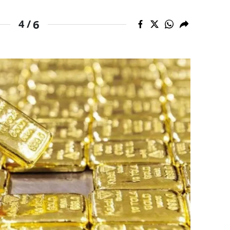
alova
6
4 /
arabük
lis
smaniye
üzce