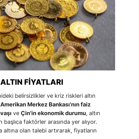
ozgat
onguldak
ksaray
ayburt
araman
ırıkkale
 ALTIN FIYATLARI
atman
i belirsizlikler ve kriz riskleri altın
ırnak
e
Amerikan Merkez Bankası'nın faiz
vaşı
ve
Çin'in ekonomik durumu
, altın
artın
en başlıca faktörler arasında yer alıyor.
rdahan
altına olan talebi artırarak, fiyatların
ğdır