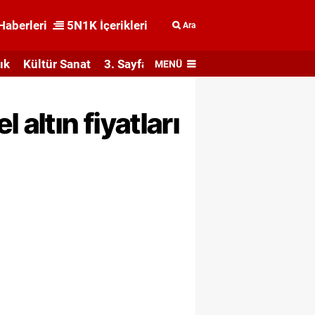
Haberleri
5N1K İçerikleri
Ara
ık
Kültür Sanat
3. Sayfa
MENÜ
altın fiyatları