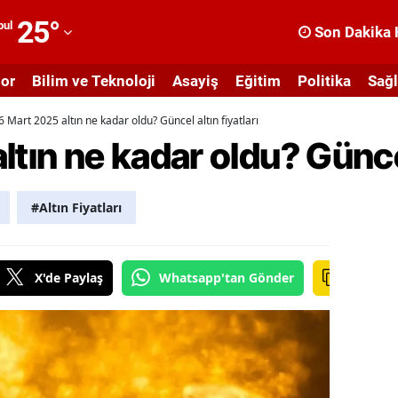
25
°
bul
Son Dakika 
dana
or
Bilim ve Teknoloji
Asayiş
Eğitim
Politika
Sağl
dıyaman
6 Mart 2025 altın ne kadar oldu? Güncel altın fiyatları
fyonkarahisar
tın ne kadar oldu? Güncel 
ğrı
masya
#Altın Fiyatları
nkara
ntalya
X'de Paylaş
Whatsapp'tan Gönder
rtvin
ydın
alıkesir