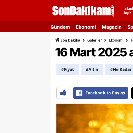
İstan
Açık
A
Gündem
Ekonomi
Magazin
Sp
A
Galeriler
Ekonomi
1
Son Dakika
A
16 Mart 2025 al
A
A
#Fiyat
#Altın
#Ne Kadar
A
A
Facebook'ta Paylaş
A
A
B