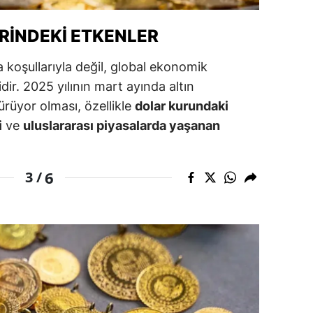
amsun
ERINDEKI ETKENLER
irt
sa koşullarıyla değil, global ekonomik
inop
idir. 2025 yılının mart ayında altın
ürüyor olması, özellikle
dolar kurundaki
ivas
i
ve
uluslararası piyasalarda yaşanan
ekirdağ
okat
6
3 /
rabzon
unceli
anlıurfa
şak
an