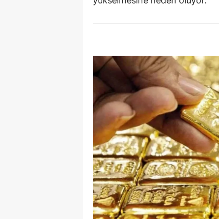
yükselmesine neden oluyor.
Y
K
Ki
O
D