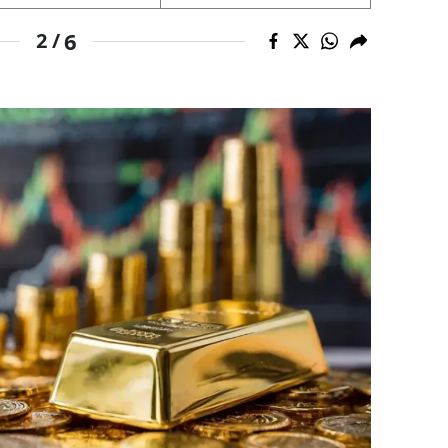
alatya
6
2 /
anisa
ahramanmaraş
ardin
uğla
uş
evşehir
iğde
rdu
ize
akarya