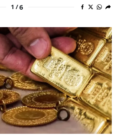
6
1 /
dirne
lazığ
rzincan
rzurum
skişehir
aziantep
iresun
ümüşhane
akkari
atay
sparta