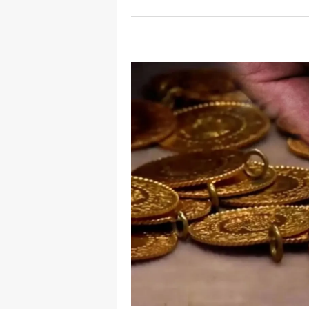
E
E
E
E
E
G
G
G
H
H
I