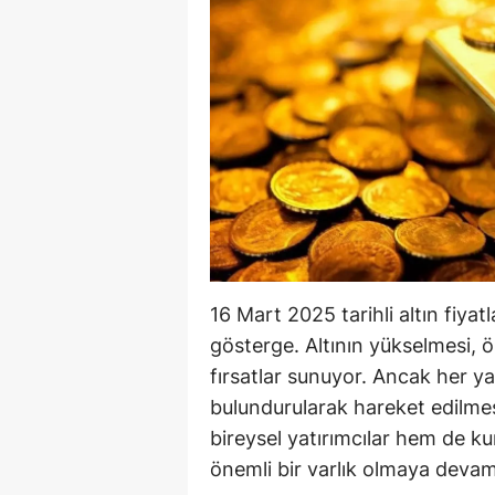
B
B
Bi
B
B
B
Ç
16 Mart 2025 tarihli altın fiyatl
Ç
gösterge. Altının yükselmesi, öz
fırsatlar sunuyor. Ancak her ya
Ç
bulundurularak hareket edilmes
D
bireysel yatırımcılar hem de ku
önemli bir varlık olmaya devam
D