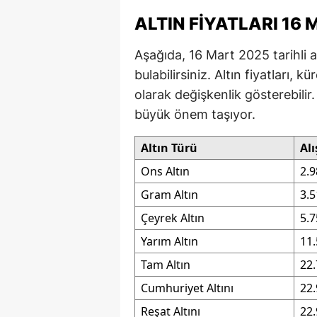
M
ALTIN FIYATLARI 16
İ
Aşağıda, 16 Mart 2025 tarihli altı
bulabilirsiniz. Altın fiyatları, 
İ
olarak değişkenlik gösterebilir. 
K
büyük önem taşıyor.
K
Altın Türü
Alı
K
Ons Altın
2.9
Gram Altın
3.5
Kı
Çeyrek Altın
5.7
K
Yarım Altın
11.
K
Tam Altın
22.
K
Cumhuriyet Altını
22.
K
Reşat Altını
22.