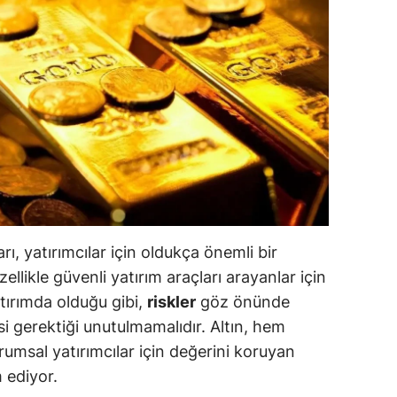
ilecik
ingöl
tlis
olu
urdur
ursa
anakkale
arı, yatırımcılar için oldukça önemli bir
ankırı
ellikle güvenli yatırım araçları arayanlar için
tırımda olduğu gibi,
riskler
göz önünde
orum
i gerektiği unutulmamalıdır. Altın, hem
enizli
rumsal yatırımcılar için değerini koruyan
 ediyor.
iyarbakır