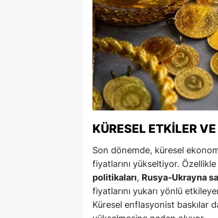
Y
Z
A
B
K
K
KÜRESEL ETKILER VE
B
Son dönemde, küresel ekonomidek
Ş
fiyatlarını yükseltiyor. Özellikl
politikaları
,
Rusya-Ukrayna sa
B
fiyatlarını yukarı yönlü etkiley
A
Küresel enflasyonist baskılar da 
I