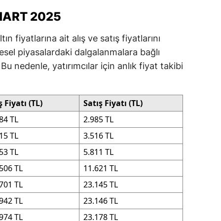
ersin
 MART 2025
stanbul
n fiyatlarına ait alış ve satış fiyatlarını
küresel piyasalardaki dalgalanmalara bağlı
zmir
Bu nedenle, yatırımcılar için anlık fiyat takibi
ars
astamonu
ş Fiyatı (TL)
Satış Fiyatı (TL)
ayseri
84 TL
2.985 TL
15 TL
3.516 TL
rklareli
53 TL
5.811 TL
ırşehir
506 TL
11.621 TL
ocaeli
701 TL
23.145 TL
onya
942 TL
23.146 TL
ütahya
974 TL
23.178 TL