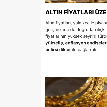
S
ALTIN FIYATLARI ÜZ
Si
Altın fiyatları, yalnızca iç piya
S
gelişmelerle de doğrudan ilişkil
fiyatlarının yüksek seyrini sürd
S
yükseliş
,
enflasyon endişeler
T
belirsizlikler
ile bağlantılı.
T
T
T
Ş
U
V