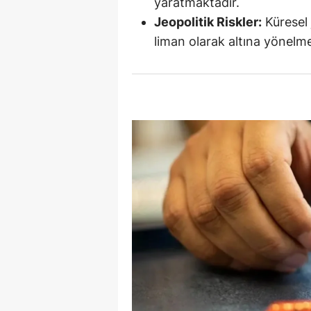
yaratmaktadır.
Jeopolitik Riskler:
Küresel j
Y
liman olarak altına yönelm
K
Ki
O
D