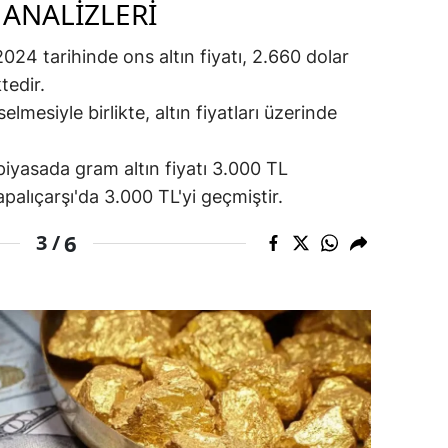
 ANALIZLERI
amsun
2024 tarihinde ons altın fiyatı, 2.660 dolar
irt
tedir.
lmesiyle birlikte, altın fiyatları üzerinde
inop
ivas
iyasada gram altın fiyatı 3.000 TL
apalıçarşı'da 3.000 TL'yi geçmiştir.
ekirdağ
6
okat
3 /
rabzon
unceli
anlıurfa
şak
an