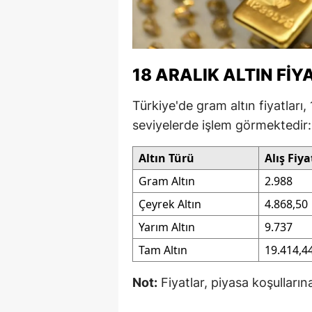
M
İ
18 ARALIK ALTIN FIY
İ
Türkiye'de gram altın fiyatları,
K
seviyelerde işlem görmektedir:
K
Altın Türü
Alış Fiya
K
Gram Altın
2.988
Kı
Çeyrek Altın
4.868,50
K
Yarım Altın
9.737
K
Tam Altın
19.414,4
K
Not:
Fiyatlar, piyasa koşullarına
K