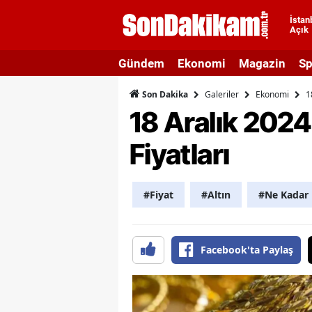
İstan
Açık
A
Gündem
Ekonomi
Magazin
Sp
A
Galeriler
Ekonomi
1
Son Dakika
A
18 Aralık 2024
A
Fiyatları
A
A
#Fiyat
#Altın
#Ne Kadar
A
A
Facebook'ta Paylaş
A
B