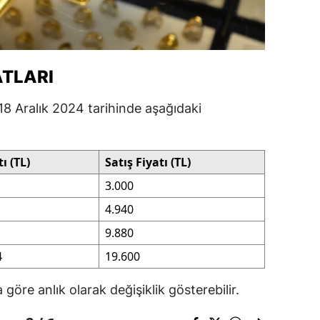
ersin
stanbul
ATLARI
zmir
 18 Aralık 2024 tarihinde aşağıdaki
ars
astamonu
tı (TL)
Satış Fiyatı (TL)
ayseri
3.000
rklareli
4.940
ırşehir
9.880
ocaeli
4
19.600
onya
 göre anlık olarak değişiklik gösterebilir.
ütahya