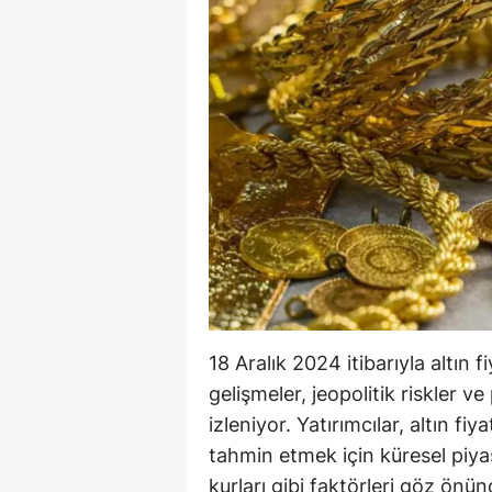
B
B
Bi
B
B
B
Ç
Ç
18 Aralık 2024 itibarıyla altın
Ç
gelişmeler, jeopolitik riskler ve
izleniyor. Yatırımcılar, altın fi
D
tahmin etmek için küresel piyas
D
kurları gibi faktörleri göz ön