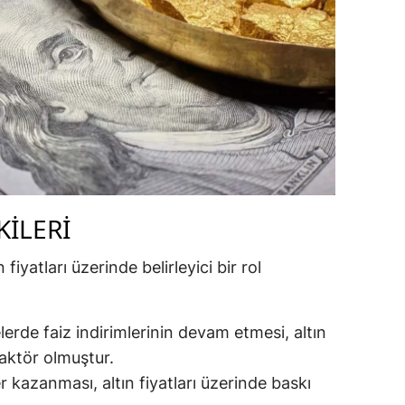
ozgat
onguldak
ksaray
ayburt
araman
ırıkkale
KILERI
atman
fiyatları üzerinde belirleyici bir rol
ırnak
artın
lerde faiz indirimlerinin devam etmesi, altın
faktör olmuştur.
rdahan
 kazanması, altın fiyatları üzerinde baskı
ğdır