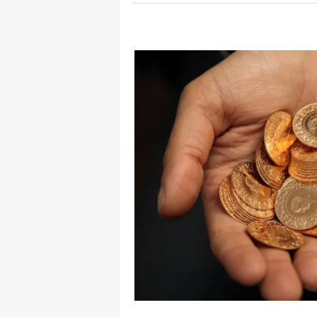
M
M
K
M
M
M
N
N
O
R
S