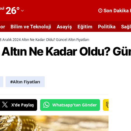
26
°
bul
Son Dakika 
dana
or
Bilim ve Teknoloji
Asayiş
Eğitim
Politika
Sağl
dıyaman
8 Aralık 2024 Altın Ne Kadar Oldu? Güncel Altın Fiyatları
fyonkarahisar
 Altın Ne Kadar Oldu? Gün
ğrı
masya
nkara
#Altın Fiyatları
ntalya
rtvin
X'de Paylaş
Whatsapp'tan Gönder
ydın
alıkesir