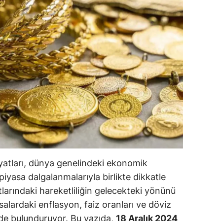
ilecik
ingöl
tlis
olu
urdur
ursa
anakkale
ankırı
 fiyatları, dünya genelindeki ekonomik
orum
 piyasa dalgalanmalarıyla birlikte dikkatle
yatlarındaki hareketliliğin gelecekteki yönünü
enizli
alardaki enflasyon, faiz oranları ve döviz
iyarbakır
ünde bulunduruyor. Bu yazıda,
18 Aralık 2024