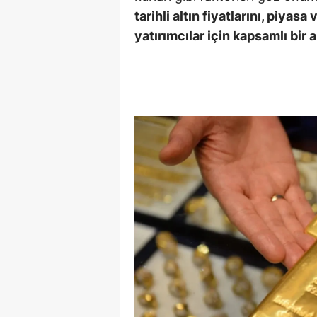
tarihli altın fiyatlarını, piyas
E
yatırımcılar için kapsamlı bir 
E
E
E
E
G
G
G
H
H
I