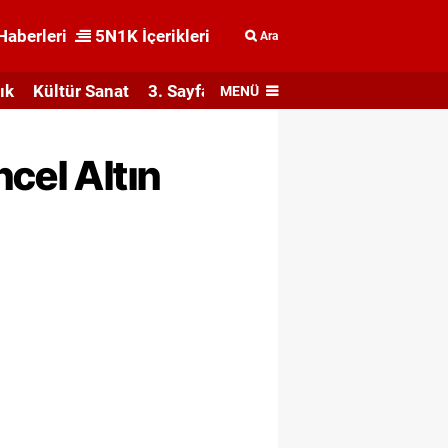
Haberleri
5N1K İçerikleri
Ara
ık
Kültür Sanat
3. Sayfa
MENÜ
cel Altın