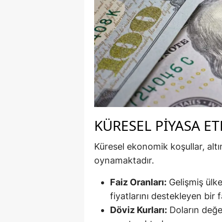
Y
Z
A
B
K
K
KÜRESEL PIYASA ET
B
Küresel ekonomik koşullar, altın 
oynamaktadır.
Ş
B
Faiz Oranları:
Gelişmiş ülke
fiyatlarını destekleyen bir 
A
Döviz Kurları:
Doların değer
I