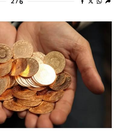
6
2 /
alatya
anisa
ahramanmaraş
ardin
uğla
uş
evşehir
iğde
rdu
ize
akarya