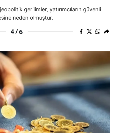
eopolitik gerilimler, yatırımcıların güvenli
alova
esine neden olmuştur.
arabük
6
4 /
lis
smaniye
üzce