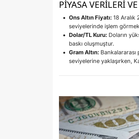
PIYASA VERILERI VE
S
Ons Altın Fiyatı:
18 Aralık 
Si
seviyelerinde işlem görmek
Dolar/TL Kuru:
Doların yükse
S
baskı oluşmuştur.
S
Gram Altın:
Bankalararası p
seviyelerine yaklaşırken, K
T
T
T
T
Ş
U
V