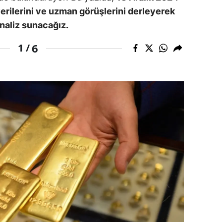
a verilerini ve uzman görüşlerini derleyerek
dirne
analiz sunacağız.
lazığ
6
1 /
rzincan
rzurum
skişehir
aziantep
iresun
ümüşhane
akkari
atay
sparta