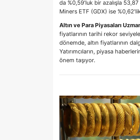
da %0,59'luk bir azalışla 53,8
S
Miners ETF (GDX) ise %0,62'lik
Si
Altın ve Para Piyasaları Uzma
fiyatlarının tarihi rekor seviyel
S
dönemde, altın fiyatlarının d
S
Yatırımcıların, piyasa haberleri
önem taşıyor.
T
T
T
T
Ş
U
V