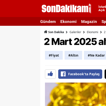
İstan
Açık
A
Gündem
Ekonomi
Magazin
Sp
A
Galeriler
Ekonomi
2
Son Dakika
A
2 Mart 2025 al
A
A
#Fiyat
#Altın
#Ne Kadar
A
A
Facebook'ta Paylaş
A
A
B