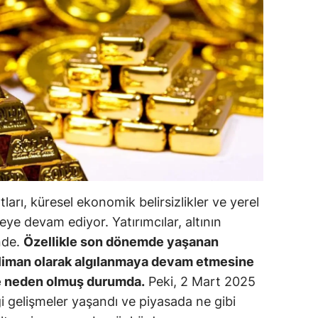
ilecik
ingöl
tlis
olu
urdur
ursa
anakkale
tları, küresel ekonomik belirsizlikler ve yerel
ankırı
eye devam ediyor. Yatırımcılar, altının
nde.
Özellikle son dönemde yaşanan
orum
i liman olarak algılanmaya devam etmesine
enizli
re neden olmuş durumda.
Peki, 2 Mart 2025
ngi gelişmeler yaşandı ve piyasada ne gibi
iyarbakır