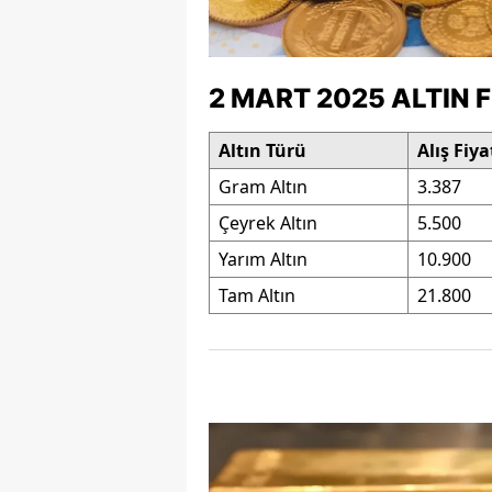
M
İ
2 MART 2025 ALTIN 
İ
Altın Türü
Alış Fiya
K
Gram Altın
3.387
K
Çeyrek Altın
5.500
K
Yarım Altın
10.900
Tam Altın
21.800
Kı
K
K
K
K