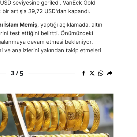
7 USD seviyesine geriledi. VanEck Gold
amsun
 bir artışla 39,72 USD'dan kapandı.
irt
nı İslam Memiş
, yaptığı açıklamada, altın
erini test ettiğini belirtti. Önümüzdeki
inop
algalanmaya devam etmesi bekleniyor.
ivas
ni ve analizlerini yakından takip etmeleri
ekirdağ
5
3 /
okat
rabzon
unceli
anlıurfa
şak
an