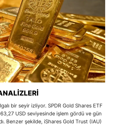
alatya
anisa
ahramanmaraş
ardin
uğla
uş
evşehir
iğde
 ANALIZLERI
rdu
lgalı bir seyir izliyor. SPDR Gold Shares ETF
263,27 USD seviyesinde işlem gördü ve gün
ize
dı. Benzer şekilde, iShares Gold Trust (IAU)
akarya