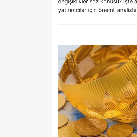
değişiklikler söz konusu? İşte
E
yatırımcılar için önemli analizle
E
E
E
E
G
G
G
H
H
I