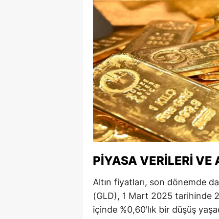
M
M
K
M
M
M
N
N
PIYASA VERILERI VE
O
Altın fiyatları, son dönemde da
(GLD), 1 Mart 2025 tarihinde 
R
içinde %0,60'lık bir düşüş yaşa
S