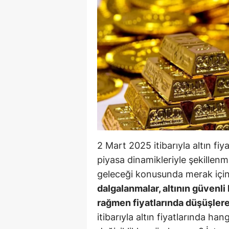
B
B
Bi
B
B
B
Ç
2 Mart 2025 itibarıyla altın fiya
Ç
piyasa dinamikleriyle şekillenm
geleceği konusunda merak içi
Ç
dalgalanmalar, altının güvenl
D
rağmen fiyatlarında düşüşle
itibarıyla altın fiyatlarında ha
D