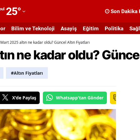
25
°
bul
Son Dakika 
dana
or
Bilim ve Teknoloji
Asayiş
Eğitim
Politika
Sağl
dıyaman
 Mart 2025 altın ne kadar oldu? Güncel Altın Fiyatları
fyonkarahisar
tın ne kadar oldu? Güncel 
ğrı
masya
#Altın Fiyatları
nkara
ntalya
X'de Paylaş
Whatsapp'tan Gönder
rtvin
ydın
alıkesir