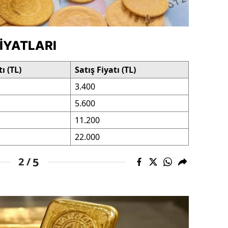
ersin
stanbul
FIYATLARI
zmir
tı (TL)
Satış Fiyatı (TL)
ars
3.400
astamonu
5.600
ayseri
11.200
22.000
rklareli
5
2 /
ırşehir
ocaeli
onya
ütahya