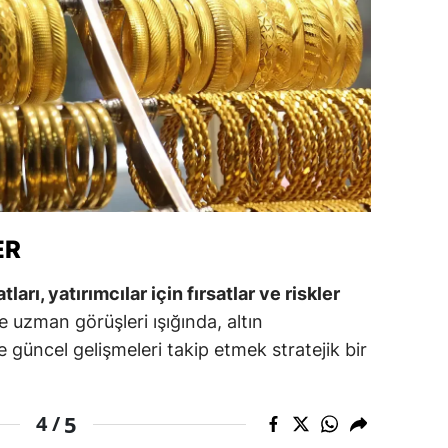
ozgat
onguldak
ksaray
ayburt
araman
ırıkkale
ER
atman
tları, yatırımcılar için fırsatlar ve riskler
ve uzman görüşleri ışığında, altın
ırnak
e güncel gelişmeleri takip etmek stratejik bir
artın
rdahan
5
4 /
ğdır