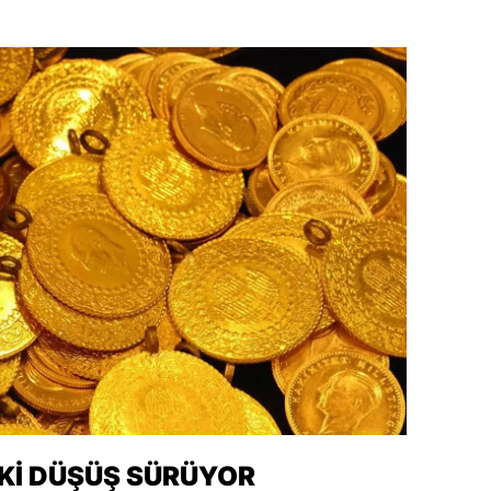
alova
arabük
lis
smaniye
üzce
AKI DÜŞÜŞ SÜRÜYOR