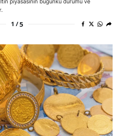
 altın piyasasının bugünkü durumu ve
dirne
r.
lazığ
5
1 /
rzincan
rzurum
skişehir
aziantep
iresun
ümüşhane
akkari
atay
sparta