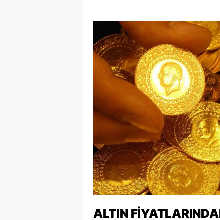
Y
K
Ki
O
D
ALTIN FIYATLARIND