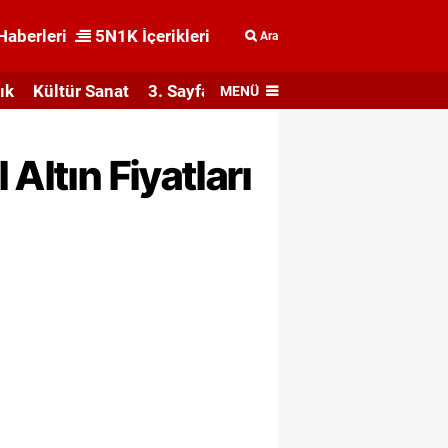
Haberleri
5N1K İçerikleri
Ara
ık
Kültür Sanat
3. Sayfa
MENÜ
Altın Fiyatları