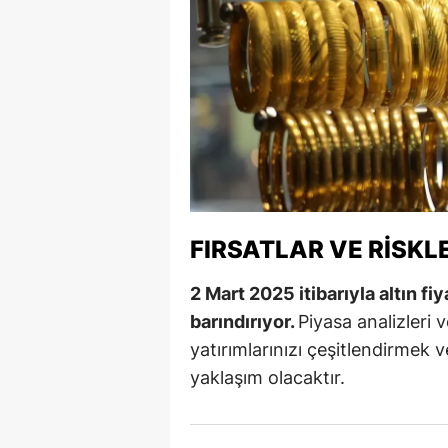
Y
Z
A
B
K
K
FIRSATLAR VE RISKL
B
2 Mart 2025 itibarıyla altın fiya
barındırıyor.
Piyasa analizleri 
Ş
yatırımlarınızı çeşitlendirmek v
B
yaklaşım olacaktır.
A
I