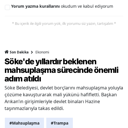
Yorum yazma kurallarını
okudum ve kabul ediyorum
* Bu içerik ile ilgili yorum yok, ilk yorumu siz yazın, tartışalım *
Ekonomi
Son Dakika
Söke'de yıllardır beklenen
mahsuplaşma sürecinde önemli
adım atıldı
Söke Belediyesi, devlet borçlarını mahsuplaşma yoluyla
çözüme kavuşturarak mali yükünü hafifletti. Başkan
Arıkan’ın girişimleriyle devlet binaları Hazine
taşınmazlarıyla takas edildi.
#Mahsuplaşma
#Trampa