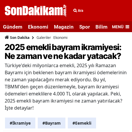
Ara
Gündem
Ekonomi
Magazin
Spor
Bilim ve Teknolo
MENÜ
Galeriler
Ekonomi
Son Dakika
2025 emekli bayram ikramiyesi:
Ne zaman ve ne kadar yatacak?
Türkiye'deki milyonlarca emekli, 2025 yılı Ramazan
Bayramı için beklenen bayram ikramiyesi ödemelerinin
ne zaman yapılacağını merak ediyordu. Bu yıl,
TBMM'den geçen düzenlemeyle, bayram ikramiyesi
ödemeleri emeklilere 4.000 TL olarak yapılacak. Peki,
2025 emekli bayram ikramiyesi ne zaman yatırılacak?
İşte detaylar!
#İkramiye
#Bayram
#Eemekli