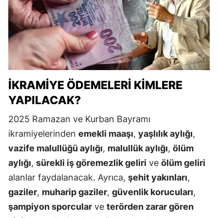
İKRAMIYE ÖDEMELERI KIMLERE
YAPILACAK?
2025 Ramazan ve Kurban Bayramı
ikramiyelerinden
emekli maaşı
,
yaşlılık aylığı
,
vazife malullüğü aylığı
,
malullük aylığı
,
ölüm
aylığı
,
sürekli iş göremezlik geliri
ve
ölüm geliri
alanlar faydalanacak. Ayrıca,
şehit yakınları
,
gaziler
,
muharip gaziler
,
güvenlik korucuları
,
şampiyon sporcular
ve
terörden zarar gören