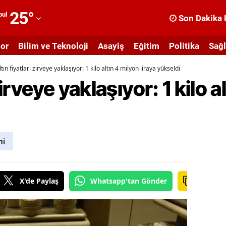
25
°
bul
Son Dakika 
dana
or
Bilim ve Teknoloji
Asayiş
Eğitim
Politika
Sağl
dıyaman
ltın fiyatları zirveye yaklaşıyor: 1 kilo altın 4 milyon liraya yükseldi
fyonkarahisar
zirveye yaklaşıyor: 1 kilo a
ğrı
masya
nkara
mi
ntalya
rtvin
X'de Paylaş
Whatsapp'tan Gönder
ydın
alıkesir