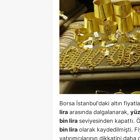
B
B
Bi
B
B
B
Ç
Ç
Borsa İstanbul'daki altın fiyatla
Ç
lira
arasında dalgalanarak,
yüz
bin lira
seviyesinden kapattı. Ö
D
bin lira
olarak kaydedilmişti. Fi
D
yatırımcılarının dikkatini daha 