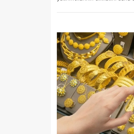
E
E
E
E
E
G
G
G
H
H
I