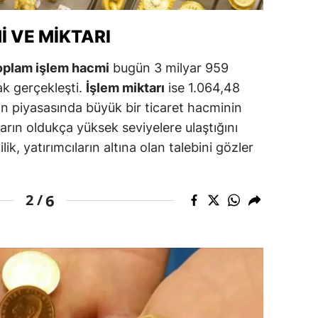
ersin
 VE MIKTARI
stanbul
oplam işlem hacmi
bugün 3 milyar 959
zmir
ak gerçekleşti.
İşlem miktarı
ise 1.064,48
ın piyasasında büyük bir ticaret hacminin
ars
arın oldukça yüksek seviyelere ulaştığını
astamonu
ik, yatırımcıların altına olan talebini gözler
ayseri
rklareli
6
2 /
ırşehir
ocaeli
onya
ütahya