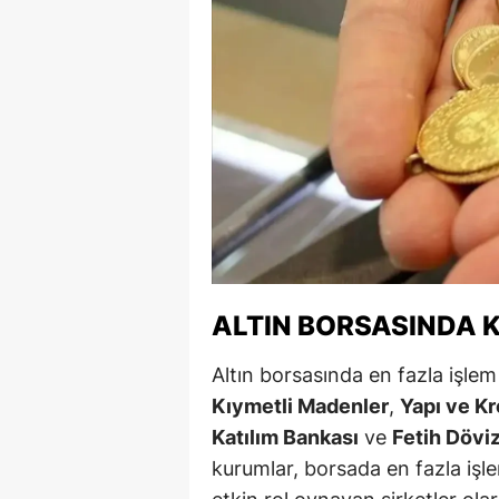
M
M
K
M
M
M
N
ALTIN BORSASINDA K
N
Altın borsasında en fazla işle
O
Kıymetli Madenler
,
Yapı ve Kr
Katılım Bankası
ve
Fetih Dövi
R
kurumlar, borsada en fazla işle
S