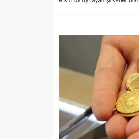
etkin rol oynayan şirketler olar
S
Si
S
S
T
T
T
T
Ş
U
V