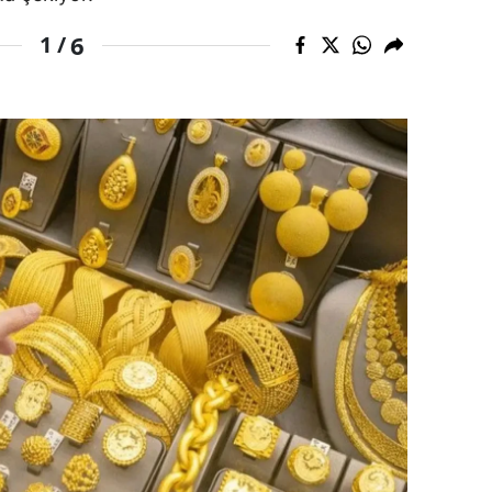
dirne
6
1 /
lazığ
rzincan
rzurum
skişehir
aziantep
iresun
ümüşhane
akkari
atay
sparta