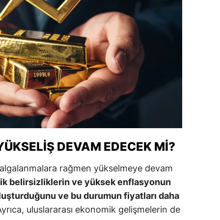
alova
arabük
lis
smaniye
üzce
YÜKSELIŞ DEVAM EDECEK MI?
i dalgalanmalara rağmen yükselmeye devam
k belirsizliklerin ve yüksek enflasyonun
 oluşturduğunu ve bu durumun fiyatları daha
yrıca, uluslararası ekonomik gelişmelerin de