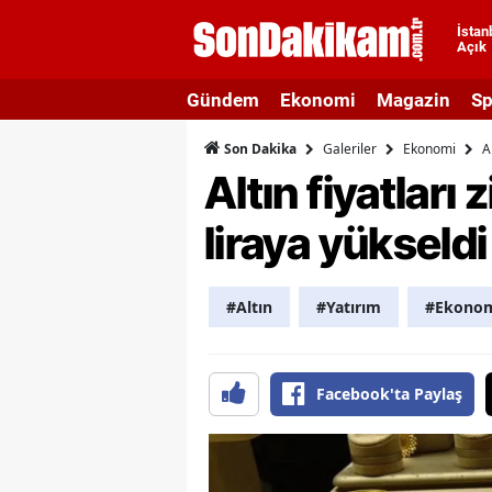
İstan
Açık
A
Gündem
Ekonomi
Magazin
Sp
A
Galeriler
Ekonomi
A
Son Dakika
A
Altın fiyatları 
A
liraya yükseldi
A
A
#Altın
#Yatırım
#Ekono
A
A
Facebook'ta Paylaş
A
B