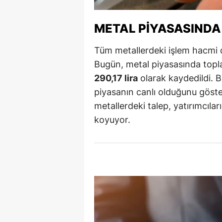
Y
METAL PIYASASINDA
Z
Tüm metallerdeki işlem hacmi 
A
Bugün, metal piyasasında top
290,17 lira
olarak kaydedildi. Bu
B
piyasanın canlı olduğunu göste
K
metallerdeki talep, yatırımcılar
koyuyor.
K
B
Ş
B
A
I