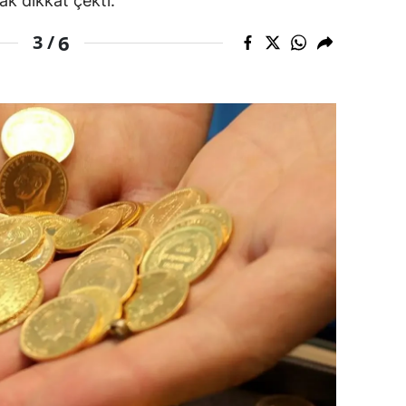
ak dikkat çekti.
amsun
6
3 /
irt
inop
ivas
ekirdağ
okat
rabzon
unceli
anlıurfa
şak
an