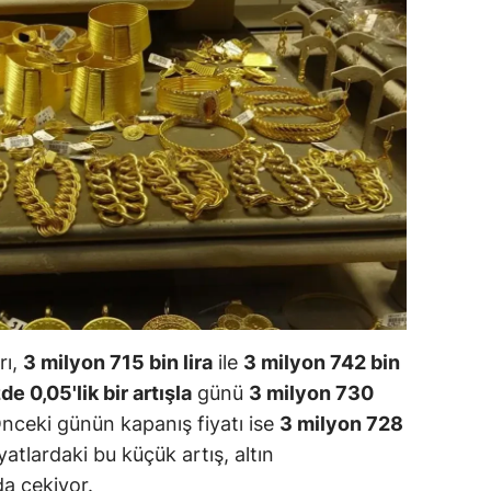
ilecik
ingöl
tlis
olu
urdur
ursa
anakkale
ankırı
rı,
3 milyon 715 bin lira
ile
3 milyon 742 bin
orum
de 0,05'lik bir artışla
günü
3 milyon 730
nceki günün kapanış fiyatı ise
3 milyon 728
enizli
yatlardaki bu küçük artış, altın
iyarbakır
da çekiyor.