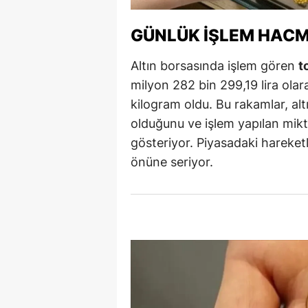
M
GÜNLÜK İŞLEM HACMI
İ
Altın borsasında işlem gören
t
İ
milyon 282 bin 299,19 lira olar
kilogram oldu. Bu rakamlar, alt
K
olduğunu ve işlem yapılan mikt
K
gösteriyor. Piyasadaki hareketlil
K
önüne seriyor.
Kı
K
K
K
K