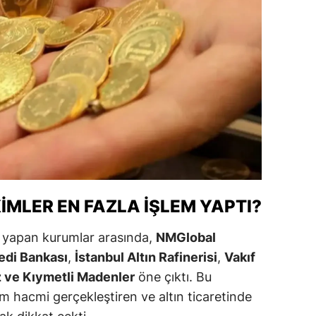
alatya
anisa
ahramanmaraş
ardin
uğla
uş
evşehir
IMLER EN FAZLA İŞLEM YAPTI?
iğde
m yapan kurumlar arasında,
NMGlobal
rdu
edi Bankası
,
İstanbul Altın Rafinerisi
,
Vakıf
z ve Kıymetli Madenler
öne çıktı. Bu
ize
m hacmi gerçekleştiren ve altın ticaretinde
akarya