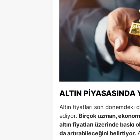
Y
K
Ki
O
D
ALTIN PIYASASINDA 
Altın fiyatları son dönemdek
ediyor.
Birçok uzman, ekonomi
altın fiyatları üzerinde baskı
da artırabileceğini belirtiyor.
A