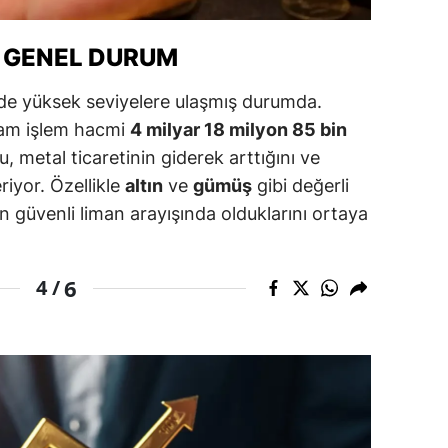
ozgat
 GENEL DURUM
onguldak
de yüksek seviyelere ulaşmış durumda.
ksaray
lam işlem hacmi
4 milyar 18 milyon 85 bin
, metal ticaretinin giderek arttığını ve
ayburt
riyor. Özellikle
altın
ve
gümüş
gibi değerli
araman
ın güvenli liman arayışında olduklarını ortaya
ırıkkale
6
atman
4 /
ırnak
artın
rdahan
ğdır