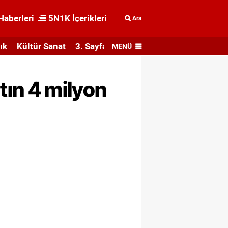
Haberleri
5N1K İçerikleri
Ara
ık
Kültür Sanat
3. Sayfa
MENÜ
ltın 4 milyon