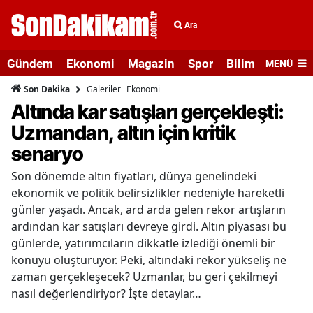
Ara
Gündem
Ekonomi
Magazin
Spor
Bilim ve Teknolo
MENÜ
Galeriler
Ekonomi
Son Dakika
Altında kar satışları gerçekleşti:
Uzmandan, altın için kritik
senaryo
Son dönemde altın fiyatları, dünya genelindeki
ekonomik ve politik belirsizlikler nedeniyle hareketli
günler yaşadı. Ancak, ard arda gelen rekor artışların
ardından kar satışları devreye girdi. Altın piyasası bu
günlerde, yatırımcıların dikkatle izlediği önemli bir
konuyu oluşturuyor. Peki, altındaki rekor yükseliş ne
zaman gerçekleşecek? Uzmanlar, bu geri çekilmeyi
nasıl değerlendiriyor? İşte detaylar…